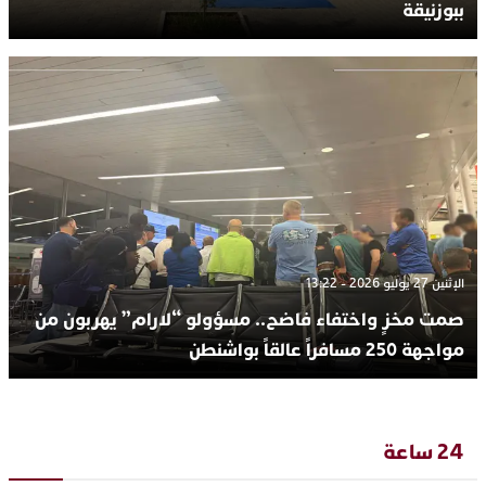
ببوزنيقة
الإثنين 27 يوليو 2026 - 13:22
صمت مخزٍ واختفاء فاضح.. مسؤولو “لارام” يهربون من
مواجهة 250 مسافراً عالقاً بواشنطن
24 ساعة