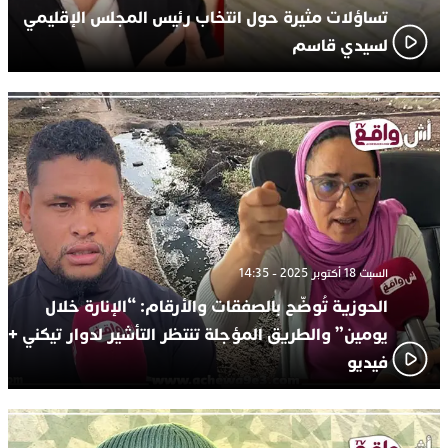
تساؤلات مثيرة حول انتخاب رئيس المجلس الإقليمي
لسيدي قاسم
السبت 18 أكتوبر 2025 - 14:35
الحوزية تُوضّح بالصفقات والأرقام: “الإنارة خلال
يومين” والطريق المؤجلة تنتظر التأشير لدوار تيكني +
فيديو