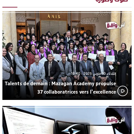
يقظة أمنية تنهي كابوس الفتاة القاصر: كواليس مثيرة لعملية تحرير
19:11
رهينتين من قبضة ذي سوابق بالجديدة
اتحاد المقاولات الإعلامية يقود قاطرة التكوين بالجديدة ويستضيف
17:27
الإعلامي سعيد بلفقير في دورة استثنائية
ترسيخا لثقافة ترشيد الموارد المائية.. اختتام فعاليات النسخة الثانية
23:18
من “القرية الذكية للماء” بمركز الاصطياف ببوزنيقة
الثلاثاء 10 مارس 2026 - 10:40
Talents de demain : Mazagan Academy propulse
37 collaboratrices vers l’excellence