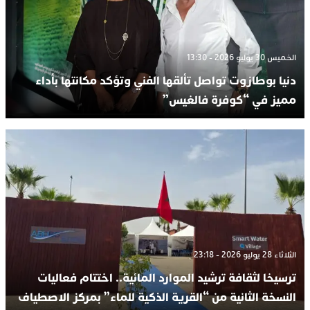
الخميس 30 يوليو 2026 - 13:30
دنيا بوطازوت تواصل تألقها الفني وتؤكد مكانتها بأداء
مميز في “كوفرة فالغيس”
الثلاثاء 28 يوليو 2026 - 23:18
ترسيخا لثقافة ترشيد الموارد المائية.. اختتام فعاليات
النسخة الثانية من “القرية الذكية للماء” بمركز الاصطياف