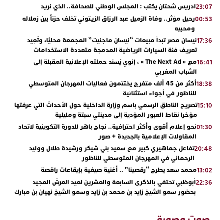
ادريس شحتان يكتب : المجلس الوطني للصحافة.. الذي نريد
23:07
رحيل مؤثر.. وفاة الزميل عبد الرزاق الزيتوني تخلف حزناً بين زملائه
00:53
ومحبيه
نيسان مصر تبدأ مبيعات “نيسان ماجنيت” المجمعة محليًا، وتُعِيد
17:36
تعريف فئة السيارات الرياضية المدمجة متعددة الاستخدامات
مع « The Next Ad » ، إنوي يُسند حملته الإعلانية المقبلة إلى
16:41
الشباب المغربي
أكثر من 45 ألف متفرج يختتمون فعاليات المهرجان المتوسطي
18:38
للناظور في أجواء استثنائية
تصريح الناطق الرسمي باسم وزارة الداخلية حول الأحداث التي عرفتها
15:10
مؤخرا نقاط العبور المؤدية إلى مدينتي سبتة ومليلية
نحو إعلام أقوى وأكثر احترافية.. نجاح باهر للدورة التكوينية لاتحاد
01:30
المقاولات الإعلامية بالجديدة + صور
تفاعل جماهيري كبير مع سعيد بني شيكر ورشيدة طلال ووليد
20:48
الرحماني في المهرجان المتوسطي للناظور
محمد سعد يطرح “رقصينا” .. أغنية صيفية بإيقاعات راقصة
13:02
أبوظبي تحتفي بالذكرى السابعة والعشرين لعيد العرش المجيد
22:36
بحضور سمو الشيخ زايد بن محمد بن زايد وسمو الشيخ نهيان بن مبارك
دنيا بوطازوت تواصل تألقها الفني وتؤكد مكانتها بأداء مميز في
13:30
“كوفرة فالغيس”
صوت وصورة