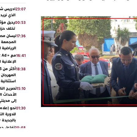
ادريس شحت
23:07
الذي نريد
رحيل مؤثر
00:53
تخلف حزنا
نيسان مصر
17:36
المجمعة مح
الرياضية 
16:41
الإعلانية 
18:38
المهرجان 
استثنائية
تصريح الن
15:10
الأحداث ال
إلى مدينتي
نحو إعلام 
01:30
للدورة الت
بالجديدة 
تفاعل جم
20:48
ورشيدة ط