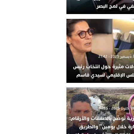
في في لمح البصر
لات مثيرة حول انتخاب رئيس
لس الإقليمي لسيدي قاسم
ية تُوضّح بالصفقات والأرقام:
ارة خلال يومين” والطريق