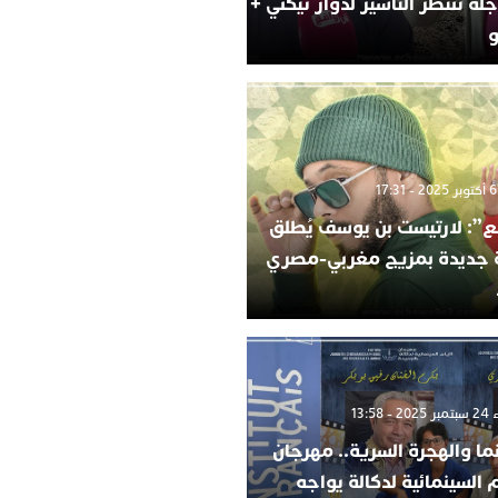
لة تنتظر التأشير لدوار تيكني +
و
”: لارتيست بن يوسف يُطلق
ة جديدة بمزيج مغربي-مصري
 13:58
ما والهجرة السرية.. مهرجان
م السينمائية لدكالة يواجه