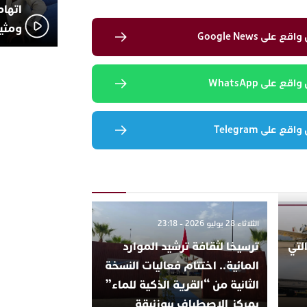
اتهام
ومثير
لى Google News
 على WhatsApp
 على Telegram
الثلاثاء 28 يوليو 2026 - 23:18
لتي
ترسيخا لثقافة ترشيد الموارد
المائية.. اختتام فعاليات النسخة
الثانية من “القرية الذكية للماء”
بمركز الاصطياف ببوزنيقة