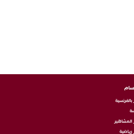
سام
 بالفرنسية
ة
ر المشاهير
 رياضية