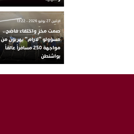
الإثنين 27 يوليو 2026 - 13:22
صمت مخزٍ واختفاء فاضح..
مسؤولو “لارام” يهربون من
مواجهة 250 مسافراً عالقاً
بواشنطن