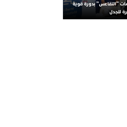
ات “التقاعس” بدورة قوية
ة للجدل