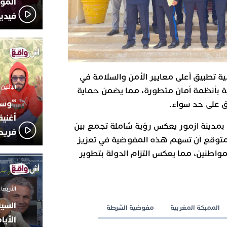
المؤج
فيدي
 تطبيق أعلى معايير الأمن والسلامة في
الإثنين 6 أكتوبر 2025 - 17:31
ية بأنظمة أمان متطورة، مما يضمن حماية
“وسع
ق على حد سواء.
أغني
بمدينة ازمور يعكس رؤية شاملة تجمع بين
فريد
 المتوقع أن تسهم هذه المفوضية في تعزيز
مواطنين، مما يعكس التزام الدولة بتطوير
الأربعاء 24 سبتمبر 2025 -
السين
الممبكة المغربية
مفوضية الشرطة
الأيا