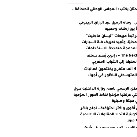
ان يكتب : المجلس الوطني للصحافة..
.. وفاة الزميل عبد الرزاق الزيتوني
ً بين زملائه ومحبيه
 تبدأ مبيعات “نيسان ماجنيت”
ليًا، وتُعِيد تعريف فئة السيارات
المدمجة متعددة الاستخدامات
مع « The Next Ad » ، إنوي يُسند حملته
المقبلة إلى الشباب المغربي
أكثر من 45 ألف متفرج يختتمون فعاليات
المتوسطي للناظور في أجواء
اطق الرسمي باسم وزارة الداخلية حول
تي عرفتها مؤخرا نقاط العبور المؤدية
 سبتة ومليلية
أقوى وأكثر احترافية.. نجاح باهر
كوينية لاتحاد المقاولات الإعلامية
+ صور
اهيري كبير مع سعيد بني شيكر
لال ووليد الرحماني في المهرجان