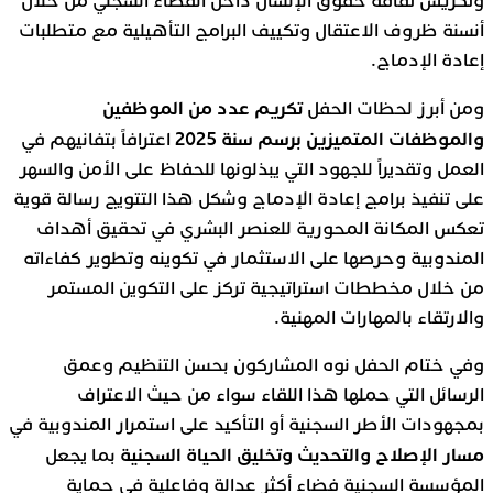
وتكريس ثقافة حقوق الإنسان داخل الفضاء السجني من خلال
أنسنة ظروف الاعتقال وتكييف البرامج التأهيلية مع متطلبات
إعادة الإدماج.
تكريم عدد من الموظفين
ومن أبرز لحظات الحفل
والموظفات المتميزين برسم سنة 2025
اعترافاً بتفانيهم في
العمل وتقديراً للجهود التي يبذلونها للحفاظ على الأمن والسهر
على تنفيذ برامج إعادة الإدماج وشكل هذا التتويج رسالة قوية
تعكس المكانة المحورية للعنصر البشري في تحقيق أهداف
المندوبية وحرصها على الاستثمار في تكوينه وتطوير كفاءاته
من خلال مخططات استراتيجية تركز على التكوين المستمر
والارتقاء بالمهارات المهنية.
وفي ختام الحفل نوه المشاركون بحسن التنظيم وعمق
الرسائل التي حملها هذا اللقاء سواء من حيث الاعتراف
بمجهودات الأطر السجنية أو التأكيد على استمرار المندوبية في
مسار الإصلاح والتحديث وتخليق الحياة السجنية
بما يجعل
المؤسسة السجنية فضاء أكثر عدالة وفاعلية في حماية