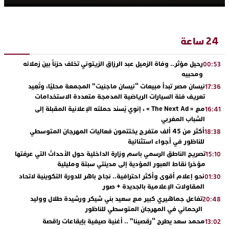
24 ساعة
رحيل مؤثر.. وفاة الزميل عبد الرزاق الزيتوني تخلف حزناً بين زملائه
00:53
ومحبيه
نيسان مصر تبدأ مبيعات “نيسان ماجنيت” المجمعة محليًا، وتُعِيد
17:36
تعريف فئة السيارات الرياضية المدمجة متعددة الاستخدامات
مع « The Next Ad » ، إنوي يُسند حملته الإعلانية المقبلة إلى
16:41
الشباب المغربي
أكثر من 45 ألف متفرج يختتمون فعاليات المهرجان المتوسطي
18:38
للناظور في أجواء استثنائية
تصريح الناطق الرسمي باسم وزارة الداخلية حول الأحداث التي عرفتها
15:10
مؤخرا نقاط العبور المؤدية إلى مدينتي سبتة ومليلية
نحو إعلام أقوى وأكثر احترافية.. نجاح باهر للدورة التكوينية لاتحاد
01:30
المقاولات الإعلامية بالجديدة + صور
تفاعل جماهيري كبير مع سعيد بني شيكر ورشيدة طلال ووليد
20:48
الرحماني في المهرجان المتوسطي للناظور
محمد سعد يطرح “رقصينا” .. أغنية صيفية بإيقاعات راقصة
13:02