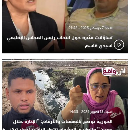
الأحد 7 ديسمبر 2025 - 21:42
تساؤلات مثيرة حول انتخاب رئيس المجلس الإقليمي
لسيدي قاسم
السبت 18 أكتوبر 2025 - 14:35
الحوزية تُوضّح بالصفقات والأرقام: “الإنارة خلال
يومين” والطريق المؤجلة تنتظر التأشير لدوار تيكني +