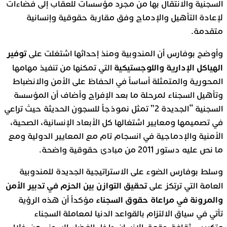
السجنية والانتقال بها من مجرد مؤسسات للعقاب إلى فضاءات
لإعادة التأهيل والإدماج وفق مقاربة حقوقية وإنسانية
متقدمة.
توفير
وأوضح بوفارس أن المندوبية ومنذ إحداثها اشتغلت على
الهياكل الإدارية واللوجستيكية
التي تمكنها من تنفيذ مهامها
المحورية والمتمثلة أساساً في الحفاظ على الأمن والانضباط
وتأهيل السجناء لمرحلة ما بعد الإفراج وأضاف أن المؤسسة
السجنية “الجديدة 2” تمثل نموذجاً للسجون الحديثة حيث تراعي
في تصميمها ومعايير اشتغالها كل الأبعاد الإنسانية، الصحية،
الأمنية والإدماجية في انسجام تام مع المعايير الدولية ومع
ما نص عليه دستور 2011 من مبادئ حقوقية واضحة.
وسلط بوفارس الضوء على الاستراتيجية الجديدة للمندوبية
تحقيق التوازن بين الحزم في تدبير الأمن
العامة التي ترتكز على
والمرونة في مراعاة حقوق السجناء
مؤكداً أن هذه الرؤية
تأتي في سياق الالتزام بالقواعد الدنيا لمعاملة السجناء