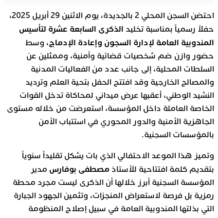
احتضن السجن المحلي 2 بالجديدة، يوم الاثنين 29 أبريل 2025،
الذكرى السابعة عشرة لتأسيس
حفلاً رسمياً بمناسبة تخليد
المندوبية العامة لإدارة السجون وإعادة الإدماج
، وسط
حضور وازن ضم شخصيات قضائية وأمنية، وممثلين عن
السلطات المحلية، إلى جانب عدد من الفعاليات المدنية
والمصالح الخارجية وقد افتتح الحفل بتحية العلم وترديد
النشيد الوطني، أعقبها عرض ميداني لمحاكاة تدخل القوات
الخاصة العاملة داخل المؤسسة، استعرضت من خلاله مستوى
الجاهزية الأمنية والدور المحوري في استتباب الأمن
بالمؤسسات السجنية.
وتميز هذا الموعد الاحتفالي الذي بات يشكل تقليداً سنوياً
مصطفى بوفارس
بتقديم كلمة افتتاحية للأستاذ
مدير
المؤسسة السجنية أبرز خلالها أن الذكرى ليست مجرد محطة
رمزية بل فرصة لاستعراض المنجزات، وتثمين الجهود الجبارة
التي بذلتها المندوبية العامة في سبيل إصلاح المنظومة