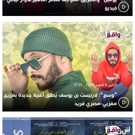
فيديو
الإثنين 6 أكتوبر 2025 - 17:31
“وسع”: لارتيست بن يوسف يُطلق أغنية جديدة بمزيج
مغربي-مصري فريد