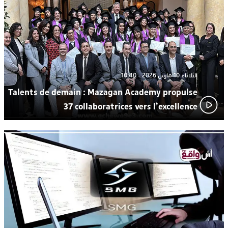
من الراب والراي إلى العيطة والأغنية الأمازيغية.. مهرجان الناظور
17:36
المتوسطي يحتفي بتنوع الموسيقى المغربية
الثلاثاء 10 مارس 2026 - 10:40
Talents de demain : Mazagan Academy propulse
37 collaboratrices vers l’excellence