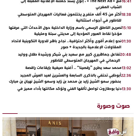
مع « The Next Ad » ، إنوي يُسند حملته الإعلانية المقبلة إلى
16:41
الشباب المغربي
أكثر من 45 ألف متفرج يختتمون فعاليات المهرجان المتوسطي
18:38
للناظور في أجواء استثنائية
تصريح الناطق الرسمي باسم وزارة الداخلية حول الأحداث التي عرفتها
15:10
مؤخرا نقاط العبور المؤدية إلى مدينتي سبتة ومليلية
نحو إعلام أقوى وأكثر احترافية.. نجاح باهر للدورة التكوينية لاتحاد
01:30
المقاولات الإعلامية بالجديدة + صور
تفاعل جماهيري كبير مع سعيد بني شيكر ورشيدة طلال ووليد
20:48
الرحماني في المهرجان المتوسطي للناظور
محمد سعد يطرح “رقصينا” .. أغنية صيفية بإيقاعات راقصة
13:02
أبوظبي تحتفي بالذكرى السابعة والعشرين لعيد العرش المجيد
22:36
بحضور سمو الشيخ زايد بن محمد بن زايد وسمو الشيخ نهيان بن مبارك
دنيا بوطازوت تواصل تألقها الفني وتؤكد مكانتها بأداء مميز في
13:30
“كوفرة فالغيس”
يقظة أمنية تنهي كابوس الفتاة القاصر: كواليس مثيرة لعملية تحرير
19:11
صوت وصورة
رهينتين من قبضة ذي سوابق بالجديدة
اتحاد المقاولات الإعلامية يقود قاطرة التكوين بالجديدة ويستضيف
17:27
الإعلامي سعيد بلفقير في دورة استثنائية
ترسيخا لثقافة ترشيد الموارد المائية.. اختتام فعاليات النسخة الثانية
23:18
من “القرية الذكية للماء” بمركز الاصطياف ببوزنيقة