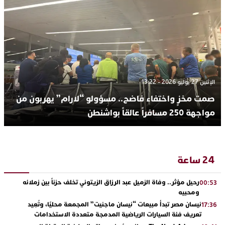
الإثنين 27 يوليو 2026 - 13:22
صمت مخزٍ واختفاء فاضح.. مسؤولو “لارام” يهربون من
مواجهة 250 مسافراً عالقاً بواشنطن
24 ساعة
رحيل مؤثر.. وفاة الزميل عبد الرزاق الزيتوني تخلف حزناً بين زملائه
00:53
ومحبيه
نيسان مصر تبدأ مبيعات “نيسان ماجنيت” المجمعة محليًا، وتُعِيد
17:36
تعريف فئة السيارات الرياضية المدمجة متعددة الاستخدامات