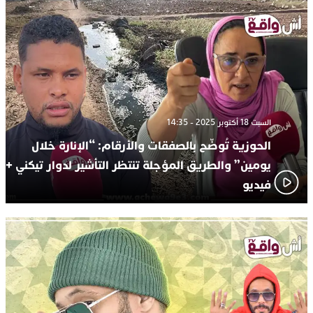
السبت 18 أكتوبر 2025 - 14:35
الحوزية تُوضّح بالصفقات والأرقام: “الإنارة خلال
يومين” والطريق المؤجلة تنتظر التأشير لدوار تيكني +
فيديو