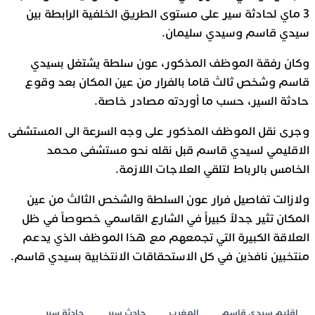
3 ماي لحادثة سير على مستوى الطريق الخلفية الرابطة بين
سيدي قاسم وسيدي سليمان.
وكان رفقة الموظف المذكور، عون سلطة يشتغل بسيدي
قاسم وشخص ثالث قاما بالفرار من عين المكان بعد وقوع
حادثة السير، حسب ما أوردته مصادر خاصة.
وجرى نقل الموظف المذكور على وجه السرعة الى المستشفى
الاقليمي لسيدي قاسم قبل نقله نحو مستشفى محمد
الخامس بالرباط لتلقي العلاجات اللازمة.
ولازالت تفاصيل فرار عون السلطة والشخص الثالث من عين
المكان تثير جدلاً كبيراً في الشارع القاسمي خصوصاً في ظل
العلاقة الكبيرة التي تجمعهم مع هذا الموظف الذي يدعم
منتخبين نافذين في كل الاستحقاقات الانتخابية بسيدي قاسم.
اقليم سيدي قاسم
المغرب
حادث سير
حادثة سير