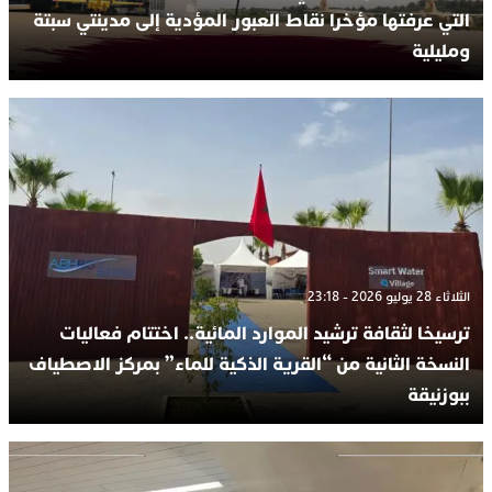
التي عرفتها مؤخرا نقاط العبور المؤدية إلى مدينتي سبتة
ومليلية
الثلاثاء 28 يوليو 2026 - 23:18
ترسيخا لثقافة ترشيد الموارد المائية.. اختتام فعاليات
النسخة الثانية من “القرية الذكية للماء” بمركز الاصطياف
ببوزنيقة