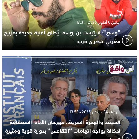
الإثنين 6 أكتوبر 2025 - 17:31
“وسع”: لارتيست بن يوسف يُطلق أغنية جديدة بمزيج
مغربي-مصري فريد
الأربعاء 24 سبتمبر 2025 - 13:58
السينما والهجرة السرية.. مهرجان الأيام السينمائية
لدكالة يواجه اتهامات “التقاعس” بدورة قوية ومثيرة