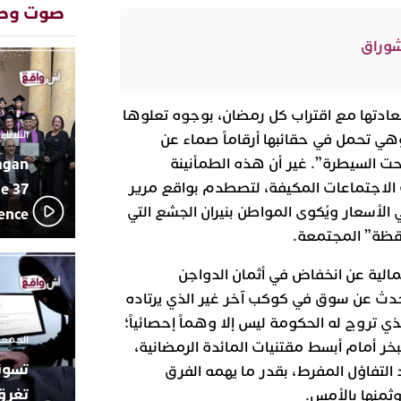
بإيقاعات 
صوت وص
أبوظبي تح
22:36
شوراق
العرش الم
بن زايد و
دنيا بوطاز
13:30
بأداء ممي
كعادتها مع اقتراب كل رمضان، بوجوه تعلوها
يقظة أمنية
19:11
الثلاثاء 10 مارس 2026 - :40
ي تحمل في حقائبها أرقاماً صماء عن
مثيرة لعمل
بالجديدة
agan
ت السيطرة”. غير أن هذه الطمأنينة
اتحاد المق
17:27
ت الاجتماعات المكيفة، لتصطدم بواقع مرير
e 37
بالجديدة 
الأسعار ويُكوى المواطن بنيران الجشع التي
lence
دورة استثن
يقظة” المجتمعة.
ترسيخا لثق
23:18
فعاليات ال
مالية عن انخفاض في أثمان الدواجن
بمركز الا
تتحدث عن سوق في كوكب آخر غير الذي يرتاده
من الراب و
17:36
مهرجان ال
لذي تروج له الحكومة ليس إلا وهماً إحصائياً؛
الموسيقى 
الجمعة 26 ديسمبر 2025 -
ر أمام أبسط مقتنيات المائدة الرمضانية،
د التفاؤل المفرط، بقدر ما يهمه الفرق
تغرق
وثمنها بالأمس.