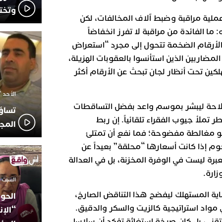
وتخت
حكومة بتجاوز 30 ألف عملية مراقبة وضبط آلاف المخالفات، لكن
ما الفائدة من مراقبة لا تفرز انخفاضاً
الأرقام الضخمة تتحول إلى مجرد “استعراض
ضاربين الذين استأنسوا بالعقوبات الهزيلة،
ين تحت أنظار لجان تبحث عن الأرقام أكثر
الأحد 7 ديسمبر 2025 - 21:42
فلاحة ليبشر بموسم واعد بفضل التساقطات
تساؤ
تملأ جيوب الفقراء تلقائياً. إن ربط
المج
 هو مغالطة مفضوحة؛ فما نفع أن تمتلئ
وم إذا كانت أسعارها “محلقة” بعيداً عن
عبرة ليست في الوفرة المخزنة، بل في العدالة
زارة.
السبت 18 أكتوبر 2025 - 14:35
اية المستهلك ليفضح هذا التناقض الصارخ،
الحوز
ي مواد استراتيجية كالزيت والسكر والدقيق.
“الإن
تقني، بل كان صرخة استغاثة تؤكد أن سلاسل