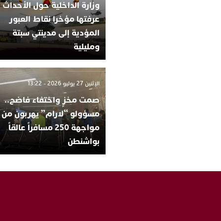
وزارة الداخلية حول الأحداث ا
عرفتها مؤخرا نقاط العبور
المؤدية إلى مدينتي سبتة
ومليلية
الإثنين 27 يوليو 2026 - 13:22
صمت مخزٍ واختفاء فاضح..
مسؤولو “لارام” يهربون من
مواجهة 250 مسافراً عالقاً
بواشنطن