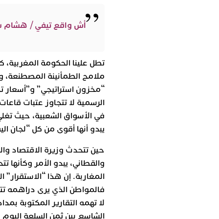
أش واقع تيفي / هشام 
تطل علينا الحكومة المغربية، 
ملامح الطمأنينة المصطنعة، وه
“مخزون استراتيجي” و”أسعار تح
الرسمية لا تتجاوز عتبات قاعا
في الأسواق الشعبية، حيث تغلي 
يبدو أنها أقوى من كل “لجان ال
حين تتحدث وزيرة الاقتصاد وال
والقطاني، يبدو الأمر وكأنها 
المغاربة. إن هذا “الاستقرار” ا
فالمواطن الذي يرى دراهمه تتبخ
لا تهمه التقارير المكتوبة بمدا
الشاسع بين ثمن السلعة اليوم 