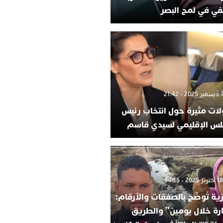
في في لمح البصر
لات مثيرة حول انتخاب رئيس
لس الإقليمي لسيدي قاسم
ية تُوضّح بالصفقات والأرقام:
ارة خلال يومين” والطريق