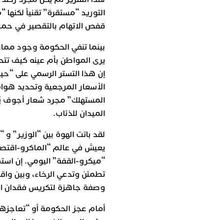
التوريد “مستقرة” تقنياً لكنها
قفص الاتهام بالتقصير في حماي
بينما تنفي الحكومة وجود ممار
يرى المواطن بأم عينه كيف تت
إن هذا التستر الرسمي على “حي
الأسعار المرجعية وتحديد هو
المستهلك” مجرد شعار أجوف يُرف
الميدان للذئاب.
لقد باتت الهوة بين “الوزير” 
يعيش في عالم “الماكرو-اقتصاد
“ميكرو-القفة” اليومي. إن استم
تطمئن وتدعي الرخاء، وبين وا
وصفة جاهزة لتكريس فقدان الث
أمام عجز الحكومة أو “تعاجزها”