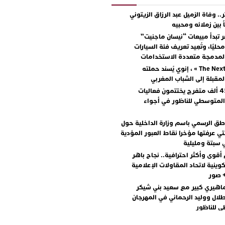
.. وفاة الزميل عبد الرزاق الزيتوني
ً بين زملائه ومحبيه
 تبدأ مبيعات “نيسان ماجنيت”
ليًا، وتُعِيد تعريف فئة السيارات
المدمجة متعددة الاستخدامات
مع « The Next Ad » ، إنوي يُسند حملته
المقبلة إلى الشباب المغربي
أكثر من 45 ألف متفرج يختتمون فعاليات
المتوسطي للناظور في أجواء
اطق الرسمي باسم وزارة الداخلية حول
تي عرفتها مؤخرا نقاط العبور المؤدية
 سبتة ومليلية
أقوى وأكثر احترافية.. نجاح باهر
كوينية لاتحاد المقاولات الإعلامية
+ صور
اهيري كبير مع سعيد بني شيكر
لال ووليد الرحماني في المهرجان
 للناظور
يطرح “رقصينا” .. أغنية صيفية