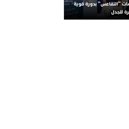
ات “التقاعس” بدورة قوية
ة للجدل