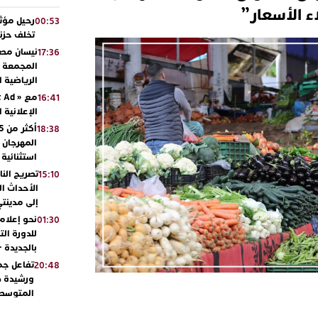
 الأسعار”
رحيل مؤثر
00:53
تخلف حزنا
نيسان مصر
17:36
المجمعة مح
الرياضية 
16:41
الإعلانية 
18:38
المهرجان 
استثنائية
تصريح الن
15:10
الأحداث ال
إلى مدينتي
نحو إعلام 
01:30
للدورة الت
بالجديدة 
تفاعل جم
20:48
ورشيدة ط
المتوسطي
محمد سعد 
13:02