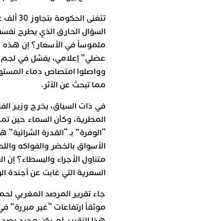
تتغنى ال
السؤال الحارق الذي يطرح نفسه: 
ملموساً في الأسعار؟ إن هذه 
عضلي” إعلامي، يفشل في لجم الم
وواصلوا امتصاص دماء المستهلك
مما تبحث عن الأثر.
في ذات السياق، يخرج وزير ال
المطرية، وكأن السماء حين تمطر 
“الوفرة” بـ “القدرة الشرائية”
الأسواق بالخضر والفواكه واللح
متناول الأجراء والبسطاء؟ إن ال
السعرية التي غابت عن أجندة الو
جاء تقرير المرصد المغربي لحم
موثقاً ارتفاعات “غير مبررة” ف
هذا التقرير لم يكن مجرد رصد 