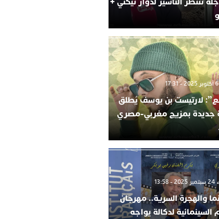
لة تنتظر التأشير لدوار تيكني +
و
”: لارتيست بن يوسف يُطلق
ة جديدة بمزيج مغربي-مصري
 13:58
ما والهجرة السرية.. مهرجان
م السينمائية لدكالة يواجه