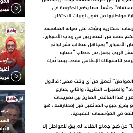
المؤج
 “مستغلة” جشعاً، مما يضع الحكومة في
فيدي
ة مواطنيها من تغول لوبيات الاحتكار.
سات احتكارية وتؤكد على صيانة المنافسة،
حكم حفنة من المضاربين في رقاب الأسواق.
تان الأسواق” وتجاهل مطالب نشر لوائح
الإثنين 6 أكتوبر 2025 - 17:31
امش الربح، يجعل من خطاب “حماية
“وسع
ع للاستهلاك الإعلامي فقط، بينما تُترك
أغني
فريد
و “المواطن” أعمق من أي وقت مضى؛ فالأول
” والمنجزات النظرية، والثاني يصارع
رار هذا التناقض الصارخ بين تصريحات
قع يفرغ جيوب الصائمين قبل إفطارهم، هو
الأربعاء 24 سبتمبر 2025 -
قة في المؤسسات التنفيذية.
السين
 عن كبح جماح الغلاء، لم يبقَ للمواطن إلا
الأيا