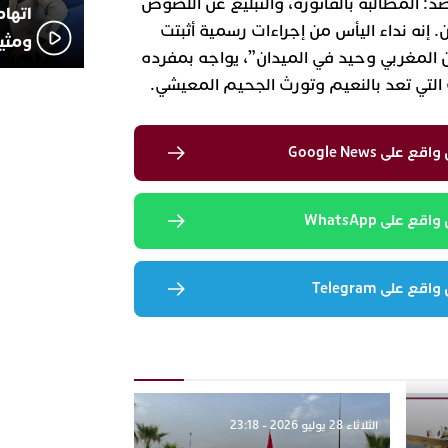
د: المطالبة بالفاتورة، والتبليغ عن اللصوص
اتهام
 إنه نداء اليأس من إجراءات رسمية أثبتت
ومثير
ن المغربي وحيد في الميدان”، يواجه بمفرده
لتي تعد بالنعيم وتورث الجحيم المعيشي.
لى Google News
 على WhatsApp
 على Telegram
الثلاثاء 28 يوليو 2026 - 23:18