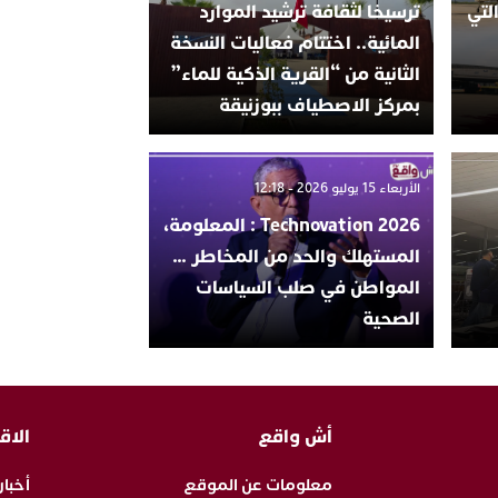
لتي
ترسيخا لثقافة ترشيد الموارد
المائية.. اختتام فعاليات النسخة
الثانية من “القرية الذكية للماء”
بمركز الاصطياف ببوزنيقة
الأربعاء 15 يوليو 2026 - 12:18
Technovation 2026 : المعلومة،
المستهلك والحد من المخاطر …
المواطن في صلب السياسات
الصحية
أش واقع
الاق
معلومات عن الموقع
أخبار