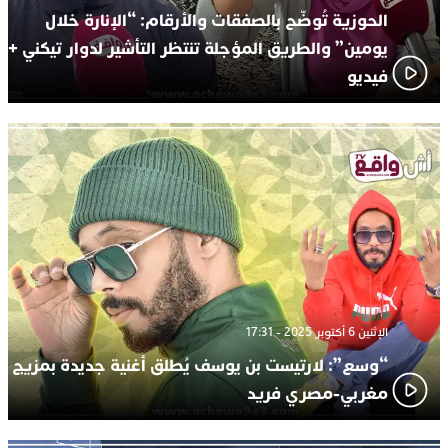
الحوزية تُوضّح بالصفقات والأرقام: “الإنارة خلال
يومين” والطريق المؤجلة تنتظر التأشير لدوار تيكني +
فيديو
الإثنين 6 أكتوبر 2025 - 17:31
“وسع”: لارتيست بن يوسف يُطلق أغنية جديدة بمزيج
مغربي-مصري فريد