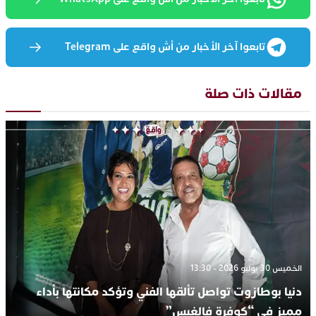
تابعوا آخر الأخبار من أش واقع على Telegram
مقالات ذات صلة
الخميس 30 يوليو 2026 - 13:30
دنيا بوطازوت تواصل تألقها الفني وتؤكد مكانتها بأداء
مميز في “كوفرة فالغيس”