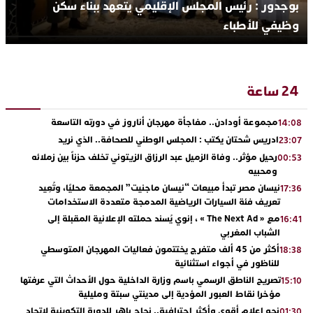
بوجدور : رئيس المجلس الإقليمي يتعهد ببناء سكن
وظيفي للأطباء
24 ساعة
مجموعة أودادن.. مفاجأة مهرجان أناروز في دورته التاسعة
14:08
ادريس شحتان يكتب : المجلس الوطني للصحافة.. الذي نريد
23:07
رحيل مؤثر.. وفاة الزميل عبد الرزاق الزيتوني تخلف حزناً بين زملائه
00:53
ومحبيه
نيسان مصر تبدأ مبيعات “نيسان ماجنيت” المجمعة محليًا، وتُعِيد
17:36
تعريف فئة السيارات الرياضية المدمجة متعددة الاستخدامات
مع « The Next Ad » ، إنوي يُسند حملته الإعلانية المقبلة إلى
16:41
الشباب المغربي
أكثر من 45 ألف متفرج يختتمون فعاليات المهرجان المتوسطي
18:38
للناظور في أجواء استثنائية
تصريح الناطق الرسمي باسم وزارة الداخلية حول الأحداث التي عرفتها
15:10
مؤخرا نقاط العبور المؤدية إلى مدينتي سبتة ومليلية
نحو إعلام أقوى وأكثر احترافية.. نجاح باهر للدورة التكوينية لاتحاد
01:30