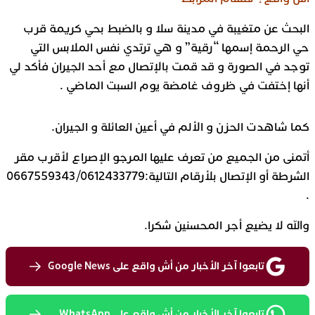
البحث عن متغيبة في مدينة سلا و بالضبط بحي كريمة قرب
حي الرحمة إسمها “رقية” و هي ترتدي نفس الملابس التي
توجد في الصورة و قد قمت بالإتصال مع أحد الجيران فأكد لي
أنها إختفت في ظروف غامضة يوم السبت الماضي .
كما شاهدت الحزن و الألم في أعين العائلة و الجيران.
أتمنى من الجميع من تعرف عليها المرجو الإصراع لأقرب مقر
الشرطة أو الإتصال بلأرقام التالية:0667559343/0612433779
.
والله لا يضيع أجر المحسنين شكرا.
تابعوا آخر الأخبار من أش واقع على Google News
تابعوا آخر الأخبار من أش واقع على WhatsApp