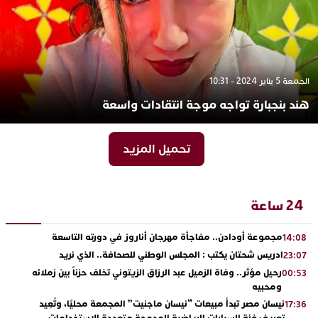
الجمعة 5 يناير 2024 - 10:31
هند بنجبارة تواجه موجة انتقادات واسعة
تحميل المزيد
24 ساعة
مجموعة أودادن.. مفاجأة مهرجان أناروز في دورته التاسعة
14:08
ادريس شحتان يكتب : المجلس الوطني للصحافة.. الذي نريد
23:07
رحيل مؤثر.. وفاة الزميل عبد الرزاق الزيتوني تخلف حزناً بين زملائه
00:53
ومحبيه
نيسان مصر تبدأ مبيعات “نيسان ماجنيت” المجمعة محليًا، وتُعِيد
17:36
تعريف فئة السيارات الرياضية المدمجة متعددة الاستخدامات