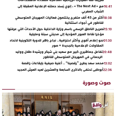
مع « The Next Ad » ، إنوي يُسند حملته الإعلانية المقبلة إلى
16:41
الشباب المغربي
أكثر من 45 ألف متفرج يختتمون فعاليات المهرجان المتوسطي
18:38
للناظور في أجواء استثنائية
تصريح الناطق الرسمي باسم وزارة الداخلية حول الأحداث التي عرفتها
15:10
مؤخرا نقاط العبور المؤدية إلى مدينتي سبتة ومليلية
نحو إعلام أقوى وأكثر احترافية.. نجاح باهر للدورة التكوينية لاتحاد
01:30
المقاولات الإعلامية بالجديدة + صور
تفاعل جماهيري كبير مع سعيد بني شيكر ورشيدة طلال ووليد
20:48
الرحماني في المهرجان المتوسطي للناظور
محمد سعد يطرح “رقصينا” .. أغنية صيفية بإيقاعات راقصة
13:02
أبوظبي تحتفي بالذكرى السابعة والعشرين لعيد العرش المجيد
22:36
بحضور سمو الشيخ زايد بن محمد بن زايد وسمو الشيخ نهيان بن مبارك
دنيا بوطازوت تواصل تألقها الفني وتؤكد مكانتها بأداء مميز في
13:30
صوت وصورة
“كوفرة فالغيس”
يقظة أمنية تنهي كابوس الفتاة القاصر: كواليس مثيرة لعملية تحرير
19:11
رهينتين من قبضة ذي سوابق بالجديدة
اتحاد المقاولات الإعلامية يقود قاطرة التكوين بالجديدة ويستضيف
17:27
الإعلامي سعيد بلفقير في دورة استثنائية