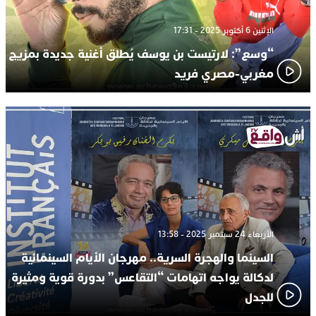
الإثنين 6 أكتوبر 2025 - 17:31
“وسع”: لارتيست بن يوسف يُطلق أغنية جديدة بمزيج
مغربي-مصري فريد
الأربعاء 24 سبتمبر 2025 - 13:58
السينما والهجرة السرية.. مهرجان الأيام السينمائية
لدكالة يواجه اتهامات “التقاعس” بدورة قوية ومثيرة
للجدل