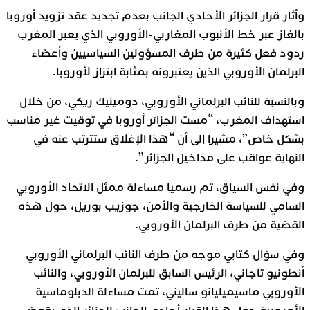
وأثار قرار الجزائر الأحادي الجانب بعدم تجديد عقد تزويد أوروبا
بالغاز عبر خط الأنبوب المغاربي-الأوروبي الذي يعبر المغرب
ردود فعل كثيرة من طرف المسؤولين السياسيين وأعضاء
البرلمان الأوروبي الذين يعتبرونه بمثابة ابتزاز لأوروبا.
وبالنسبة للنائب البرلماني الأوروبي، دومينيك ريكي، من خلال
استهداف المغرب، “مست الجزائر أوروبا في توقيت غير مناسب
بشكل خاص”، مشيرا إلى أن “هذا الإغلاق ستترتب عنه في
النهاية عواقب على مداخيل الجزائر”.
وفي نفس السياق، تم رسميا مساءلة ممثل الاتحاد الأوروبي
السامي للسياسة الخارجية والأمن، جوزيب بوريل، حول هذه
القضية من طرف البرلمان الأوروبي.
وفي سؤال كتابي موجه من طرف النائب البرلماني الأوروبي
أنطونيو تاجاني، الرئيس السابق للبرلمان الأوروبي، والنائب
الأوروبي ماسيميليانو ساليني، تمت مساءلة الدبلوماسية