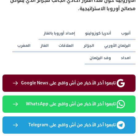
الأوروبية حول هذا القرار أحادي الجانب للجزائر الذي يقوض
مصالح أوروبا الاستراتيجية.
أنبوب
أندريا كوزولينو
إمداد أوروبا بالغاز
البرلمان الأوربي
الجزائر
العلاقات
الغاز
المغرب
امداد
وفد البرلمان
تابعوا آخر الأخبار من أش واقع على Google News
تابعوا آخر الأخبار من أش واقع على WhatsApp
تابعوا آخر الأخبار من أش واقع على Telegram