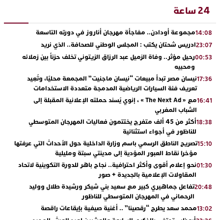
24 ساعة
مجموعة أودادن.. مفاجأة مهرجان أناروز في دورته التاسعة
14:08
ادريس شحتان يكتب : المجلس الوطني للصحافة.. الذي نريد
23:07
رحيل مؤثر.. وفاة الزميل عبد الرزاق الزيتوني تخلف حزناً بين زملائه
00:53
ومحبيه
نيسان مصر تبدأ مبيعات “نيسان ماجنيت” المجمعة محليًا، وتُعِيد
17:36
تعريف فئة السيارات الرياضية المدمجة متعددة الاستخدامات
مع « The Next Ad » ، إنوي يُسند حملته الإعلانية المقبلة إلى
16:41
الشباب المغربي
أكثر من 45 ألف متفرج يختتمون فعاليات المهرجان المتوسطي
18:38
للناظور في أجواء استثنائية
تصريح الناطق الرسمي باسم وزارة الداخلية حول الأحداث التي عرفتها
15:10
مؤخرا نقاط العبور المؤدية إلى مدينتي سبتة ومليلية
نحو إعلام أقوى وأكثر احترافية.. نجاح باهر للدورة التكوينية لاتحاد
01:30
المقاولات الإعلامية بالجديدة + صور
تفاعل جماهيري كبير مع سعيد بني شيكر ورشيدة طلال ووليد
20:48
الرحماني في المهرجان المتوسطي للناظور
محمد سعد يطرح “رقصينا” .. أغنية صيفية بإيقاعات راقصة
13:02