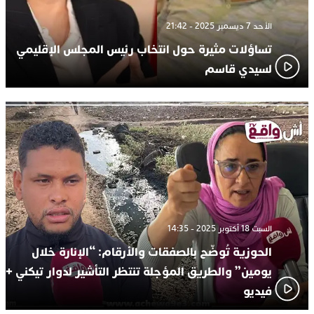
الأحد 7 ديسمبر 2025 - 21:42
تساؤلات مثيرة حول انتخاب رئيس المجلس الإقليمي
لسيدي قاسم
السبت 18 أكتوبر 2025 - 14:35
الحوزية تُوضّح بالصفقات والأرقام: “الإنارة خلال
يومين” والطريق المؤجلة تنتظر التأشير لدوار تيكني +
فيديو