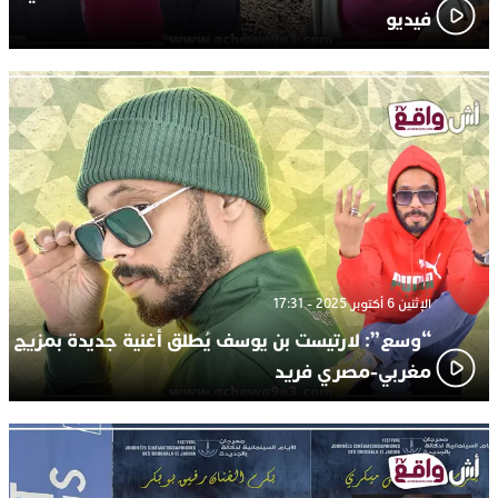
فيديو
الإثنين 6 أكتوبر 2025 - 17:31
“وسع”: لارتيست بن يوسف يُطلق أغنية جديدة بمزيج
مغربي-مصري فريد