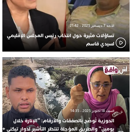
الأحد 7 ديسمبر 2025 - 21:42
تساؤلات مثيرة حول انتخاب رئيس المجلس الإقليمي
لسيدي قاسم
السبت 18 أكتوبر 2025 - 14:35
الحوزية تُوضّح بالصفقات والأرقام: “الإنارة خلال
يومين” والطريق المؤجلة تنتظر التأشير لدوار تيكني +