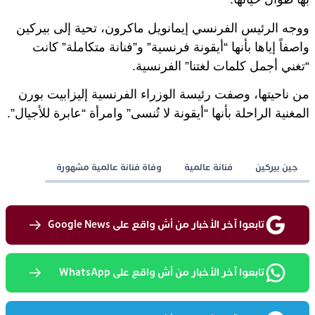
ووجه الرئيس الفرنسي إيمانويل ماكرون، تحية إلى بيركين
واصفاً إياها بأنها “أيقونة فرنسية” و”فنانة متكاملة” كانت
“تغني أجمل كلمات لغتنا” الفرنسية.
من ناحيتها، وصفت رئيسة الوزراء الفرنسية إليزابيت بورن
المغنية الراحلة بأنها “أيقونة لا تُنسى” وامرأة “عابرة للأجيال”.
جين بيركين
فنانة عالمية
وفاة فنانة عالمية مشهورة
تابعوا آخر الأخبار من أش واقع على Google News
تابعوا آخر الأخبار من أش واقع على WhatsApp