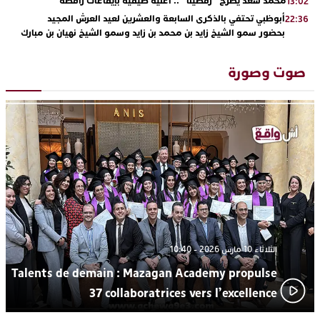
محمد سعد يطرح “رقصينا” .. أغنية صيفية بإيقاعات راقصة
13:02
أبوظبي تحتفي بالذكرى السابعة والعشرين لعيد العرش المجيد
22:36
بحضور سمو الشيخ زايد بن محمد بن زايد وسمو الشيخ نهيان بن مبارك
دنيا بوطازوت تواصل تألقها الفني وتؤكد مكانتها بأداء مميز في
13:30
“كوفرة فالغيس”
صوت وصورة
يقظة أمنية تنهي كابوس الفتاة القاصر: كواليس مثيرة لعملية تحرير
19:11
رهينتين من قبضة ذي سوابق بالجديدة
اتحاد المقاولات الإعلامية يقود قاطرة التكوين بالجديدة ويستضيف
17:27
الإعلامي سعيد بلفقير في دورة استثنائية
ترسيخا لثقافة ترشيد الموارد المائية.. اختتام فعاليات النسخة الثانية
23:18
من “القرية الذكية للماء” بمركز الاصطياف ببوزنيقة
الثلاثاء 10 مارس 2026 - 10:40
Talents de demain : Mazagan Academy propulse
37 collaboratrices vers l’excellence