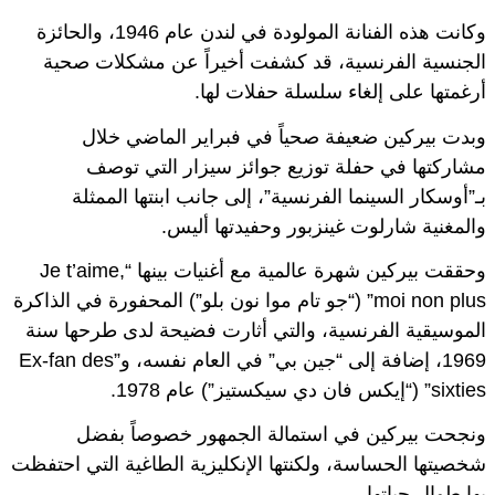
وكانت هذه الفنانة المولودة في لندن عام 1946، والحائزة
الجنسية الفرنسية، قد كشفت أخيراً عن مشكلات صحية
أرغمتها على إلغاء سلسلة حفلات لها.
وبدت بيركين ضعيفة صحياً في فبراير الماضي خلال
مشاركتها في حفلة توزيع جوائز سيزار التي توصف
بـ”أوسكار السينما الفرنسية”، إلى جانب ابنتها الممثلة
والمغنية شارلوت غينزبور وحفيدتها أليس.
وحققت بيركين شهرة عالمية مع أغنيات بينها “Je t’aime,
moi non plus” (“جو تام موا نون بلو”) المحفورة في الذاكرة
الموسيقية الفرنسية، والتي أثارت فضيحة لدى طرحها سنة
1969، إضافة إلى “جين بي” في العام نفسه، و”Ex-fan des
sixties” (“إيكس فان دي سيكستيز”) عام 1978.
ونجحت بيركين في استمالة الجمهور خصوصاً بفضل
شخصيتها الحساسة، ولكنتها الإنكليزية الطاغية التي احتفظت
بها طوال حياتها.