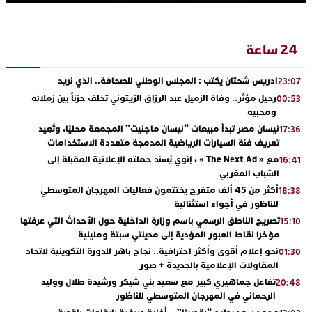
24 ساعة
ادريس شحتان يكتب : المجلس الوطني للصحافة.. الذي نريد
23:07
رحيل مؤثر.. وفاة الزميل عبد الرزاق الزيتوني تخلف حزناً بين زملائه
00:53
ومحبيه
نيسان مصر تبدأ مبيعات “نيسان ماجنيت” المجمعة محليًا، وتُعِيد
17:36
تعريف فئة السيارات الرياضية المدمجة متعددة الاستخدامات
مع « The Next Ad » ، إنوي يُسند حملته الإعلانية المقبلة إلى
16:41
الشباب المغربي
أكثر من 45 ألف متفرج يختتمون فعاليات المهرجان المتوسطي
18:38
للناظور في أجواء استثنائية
تصريح الناطق الرسمي باسم وزارة الداخلية حول الأحداث التي عرفتها
15:10
مؤخرا نقاط العبور المؤدية إلى مدينتي سبتة ومليلية
نحو إعلام أقوى وأكثر احترافية.. نجاح باهر للدورة التكوينية لاتحاد
01:30
المقاولات الإعلامية بالجديدة + صور
تفاعل جماهيري كبير مع سعيد بني شيكر ورشيدة طلال ووليد
20:48
الرحماني في المهرجان المتوسطي للناظور