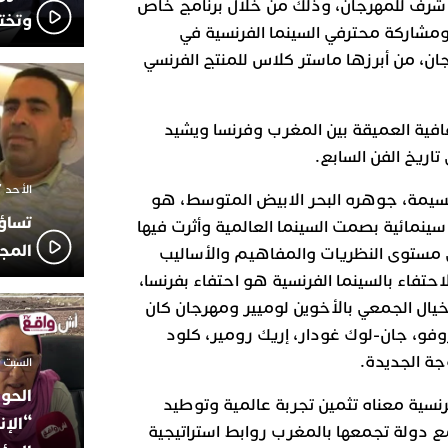
شرف للمهرجان، وذلك من خلال برنامج خاص
وتخت
فرنسية، ومشاركة محترفي السينما الفرنسية في
ان، من أبرزها ماستر كلاس للمنتج الفرنسي
ثقافية العميقة بين المغرب وفرنسا ويشيد
تاريخ الفن السابع.
الأحد 7 ديسمبر 2025 - 21:42
لحسيمة، جوهره البحر الابيض المتوسط، هو
تساؤ
ينمائية بصمت السينما العالمية وأثرت فيها
المج
ى مستوى النظريات والمفاهيم والأساليب
احتفاء بالسينما الفرنسية هو احتفاء بفرنسا،
لمخيال الجمعي بالأخوين لوميير ومهرجان كان
وفو، جان-لوك غودار، إريك رومير، كلود
ة الجديدة.
السبت 18 أكتوبر 2025 - 14:35
الحوز
رنسية معناه تثمين تجربة عالمية وتوطيد
“الإن
مع دولة تجمعها بالمغرب روابط استراتيجية