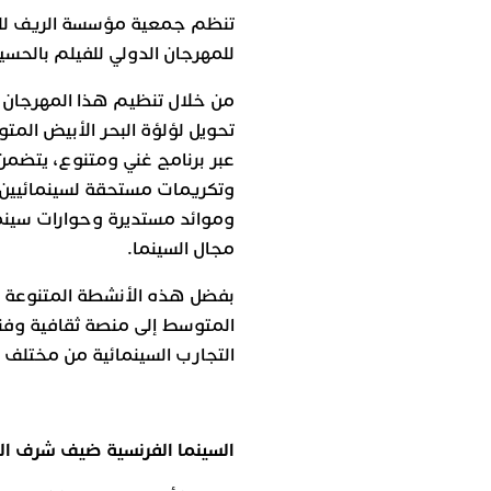
تنظم جمعية مؤسسة الريف للثقا
للمهرجان الدولي للفيلم بالحسيمة، خلال ا
من خلال تنظيم هذا المهرجان ال
تحويل لؤلؤة البحر الأبيض المت
عبر برنامج غني ومتنوع، يتضمن
وتكريمات مستحقة لسينمائيين 
وموائد مستديرة وحوارات سينم
مجال السينما.
بفضل هذه الأنشطة المتنوعة س
المتوسط إلى منصة ثقافية وفني
التجارب السينمائية من مختلف 
السينما الفرنسية ضيف شرف ا