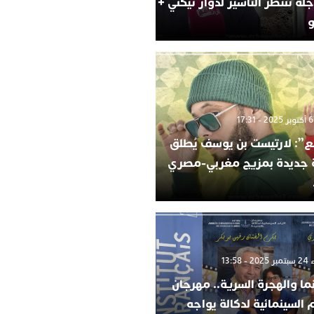
لة تنتظر التأشير لدوار تيكني +
و
”: لارتيست بن يوسف يُطلق
ة جديدة بمزيج مغربي-مصري
 13:58
ما والهجرة السرية.. مهرجان
م السينمائية لدكالة يواجه