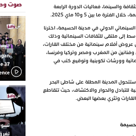
المتوسطي
صوت وص
فة والسينما، فعاليات الدورة الرابعة
محمد سعد 
13:02
لفترة ما بين 5 و10 ماي 2025.
بإيقاعات 
أبوظبي تح
22:36
سينمائي الدولي في مدينة الحسيمة، اخترنا
العرش الم
وسط إلى ملتقى للثقافات السينمائية وذلك
بن زايد و
دنيا بوطاز
13:30
 عروض أفلام سينمائية من مختلف القارات،
الثلاثاء 10 مارس 2026 - :40
بأداء ممي
وفنانين من المغرب ومصر وتركيا وفرنسا،
agan
يقظة أمنية
19:11
ائية وورشات تكوينية وتوقيع كتب في
مثيرة لعمل
e 37
بالجديدة
lence
اتحاد المق
17:27
تتحول المدينة المطلة على شاطئ البحر
بالجديدة 
دورة استثن
ة للتبادل والحوار والاكتشاف، حيث تتقاطع
ترسيخا لثق
23:18
القارات وتثري بعضها البعض.
فعاليات ال
بمركز الا
الجمعة 26 ديسمبر 2025 -
لحسيمة
تغرق