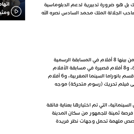
اتهام
ك بل هو ضرورة تدبيرية لدعم الدبلوماسية
ومثير
احب الجلالة الملك محمد السادس نصره الله
تستقبل هذه الدورة 29 فيلما، من بينها 8 أفلام في المسابقة الرسمية
الدولية للأفلام الروائية الطويلة، و8 أفلام قصيرة في مسابقة الأفلام
الروائية القصيرة، و6 أفلام في قسم بانوراما السينما المغربية، و6 أفلام
 إلى فيلم تحريك (رسوم متحركة) موجه
ينمائية، التي تم اختيارها بعناية فائقة
م فرصة ثمينة للجمهور من سكان المدينة
قصص ملهمة تحمل وجهات نظر فريدة