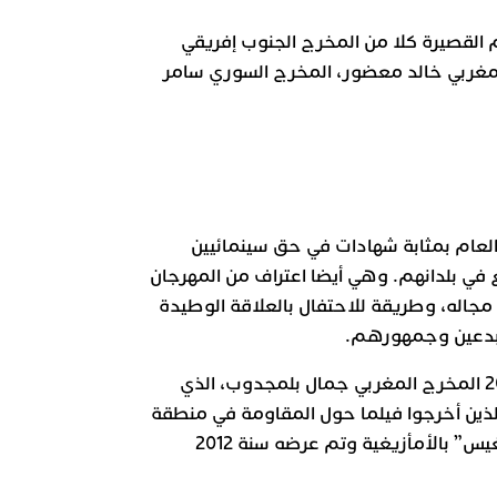
 القصيرة كلا من المخرج الجنوب إفريقي
المغربي خالد معضور، المخرج السوري سامر
العام بمثابة شهادات في حق سينمائيين
 في بلدانهم. وهي أيضا اعتراف من المهرجان
جاله، وطريقة للاحتفال بالعلاقة الوطيدة
مبدعين وجمهورهم.
من بين المكرمين قي دورة 2025 المخرج المغربي جمال بلمجدوب، الذي
الذين أخرجوا فيلما حول المقاومة في منطقة
الريف ويتعلق الأمر بفيلم “ميغيس” بالأمأزيغية وتم عرضه سنة 2012