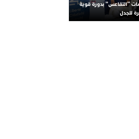
ات “التقاعس” بدورة قوية
ة للجدل