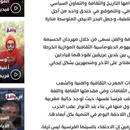
المؤج
ها التاريخ والثقافة والتعاون السياسي
فيدي
افي، والتموقع في خندق واحد من أجل
قبلية، وجعل البحر الابيض المتوسط منارة
افة والفن نسعى من خلال مهرجان الحسيمة
هوم الدبلوماسية الثقافية الموازية انخرطا
الإثنين 6 أكتوبر 2025 - 17:31
ي بين بلدين عريقين تقودهما قيادتين
“وسع
فتاح على الآخر ومنصهرين بشكل إيجابي
أغني
فريد
ت المغرب الثقافية والفنية والشعب
 الثقافات وفي مقدمتها الثقافة واللغة
لب فرنسا نفسها، حيث توجد جالية مغربية
 منها في بناء بلد الأنوار عقب الحرب
الأربعاء 24 سبتمبر 2025 -
ل اللاحقة اليوم في التنمية بكل أبعادها.
السين
الأيا
ن إن الاحتفاء بالسينما الفرنسية ليس ترفا،