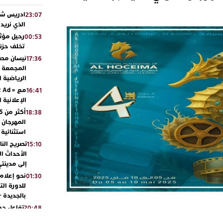
ادريس شحت
23:07
الذي نريد
رحيل مؤثر
00:53
تخلف حزنا
نيسان مصر
17:36
المجمعة مح
الرياضية 
16:41
الإعلانية 
18:38
المهرجان 
استثنائية
تصريح الن
15:10
الأحداث ال
إلى مدينتي
نحو إعلام 
01:30
للدورة الت
بالجديدة 
تفاعل جم
20:48
ورشيدة ط