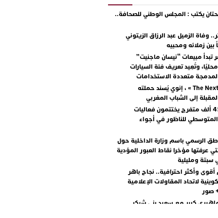
ان يكتب : المجلس الوطني للصحافة..
.. وفاة الزميل عبد الرزاق الزيتوني
ً بين زملائه ومحبيه
 تبدأ مبيعات “نيسان ماجنيت”
ليًا، وتُعِيد تعريف فئة السيارات
المدمجة متعددة الاستخدامات
مع « The Next Ad » ، إنوي يُسند حملته
المقبلة إلى الشباب المغربي
أكثر من 45 ألف متفرج يختتمون فعاليات
المتوسطي للناظور في أجواء
اطق الرسمي باسم وزارة الداخلية حول
تي عرفتها مؤخرا نقاط العبور المؤدية
 سبتة ومليلية
أقوى وأكثر احترافية.. نجاح باهر
كوينية لاتحاد المقاولات الإعلامية
+ صور
اهيري كبير مع سعيد بني شيكر
لال ووليد الرحماني في المهرجان