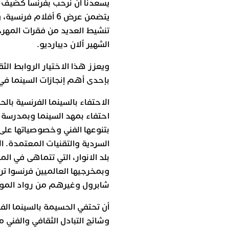
يسعدنا أن نرحب بفرنسا كضيف 
يتضمن عرض 6 أفلام 
تنشيط العديد من فقرات المهرج
الشهير آلان ديبارديو.
ويعزز هذا الاختيار الروابط ال
بإحدى أهم إنجازات السينما في 
الاحتفاء بالسينما الفرنسية با
احتفاء بمهد السينما وبمدرسة س
بتنوعها الفني وخصوصياتها عل
السردية والتقنيات المعتمدة. ال
بلد الانوار، التي تتماهى في ا
وبمخرجيها العالميين فرنسوا تر
شابرول وغيرهم من رواد الموج
أن تحتفي الحسيمة بالسينما الف
وشائج التبادل الثقافي والفني 