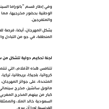
وفي إطار قسم “بانوراما السين
الوطنية بحضور مخرجيها، مما يس
والمتفرجين.
يشكل المهرجان، أيضا، فرصة للف
المنطقة، في جو من التبادل وال
لجنة تحكيم دولية تتشكل من سي
تتنافس هذه الأفلام، التي تنتمي 
كرواتيا، بلجيكا، بريطانيا، تركيا
المتحدة، على جوائز المهرجان، 
مانويل سانشيز، مخرج سينمائي 
كبار من بينهم المخرج المغربي
السعودية خالد الملا، والممثلة و
الفرنسية لورا آن بيرو.