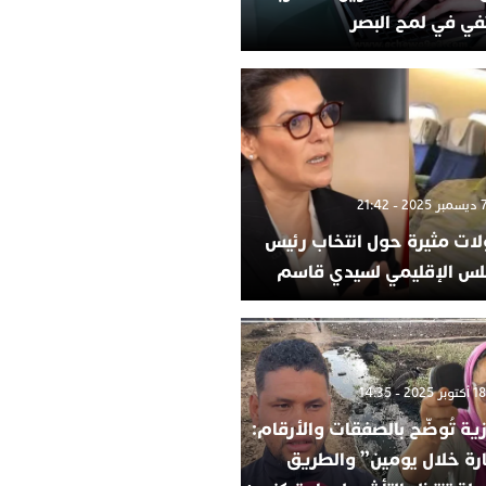
في في لمح البصر
لات مثيرة حول انتخاب رئيس
لس الإقليمي لسيدي قاسم
ية تُوضّح بالصفقات والأرقام:
ارة خلال يومين” والطريق