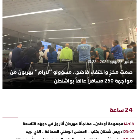
الإثنين 27 يوليو 2026 - 13:22
صمت مخزٍ واختفاء فاضح.. مسؤولو “لارام” يهربون من
مواجهة 250 مسافراً عالقاً بواشنطن
24 ساعة
مجموعة أودادن.. مفاجأة مهرجان أناروز في دورته التاسعة
14:08
ادريس شحتان يكتب : المجلس الوطني للصحافة.. الذي نريد
23:07