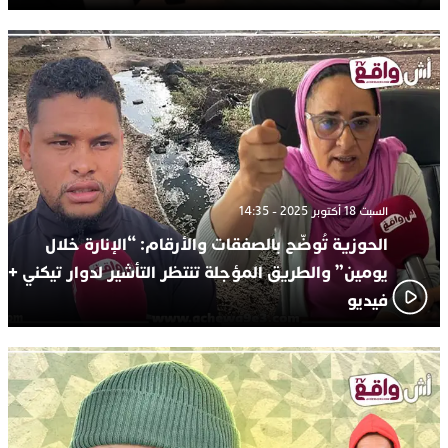
السبت 18 أكتوبر 2025 - 14:35
الحوزية تُوضّح بالصفقات والأرقام: “الإنارة خلال
يومين” والطريق المؤجلة تنتظر التأشير لدوار تيكني +
فيديو