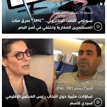
الجمعة 26 ديسمبر 2025 - 13:04
تسونامي النصب الإلكتروني.. “SMG” تغرق مئات
المستثمرين المغاربة وتختفي في لمح البصر
الأحد 7 ديسمبر 2025 - 21:42
تساؤلات مثيرة حول انتخاب رئيس المجلس الإقليمي
لسيدي قاسم