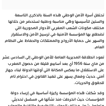
تحتفل أسرة الأمن الوطني هذه السنة بالذكرى التاسعة
والستين لتأسيسها وهي مناسبة وطنية تستحضر من خلالها
مختلف مكونات الشعب المغربي الأدوار المحورية التي
تضطلع بها المؤسسة الأمنية في ترسيخ الأمن والاستقرار
والسهر على حماية الأرواح والممتلكات والحفاظ على النظام
العام.
تعود انطلاقة المديرية العامة للأمن الوطني إلى السادس عشر
من ماي سنة 1956 أي بعد أسابيع قليلة من حصول المغرب
على الاستقلال ما يعكس المكانة التي أولتها الدولة لبناء جهاز
أمني حديث وفعال يسهر على تنفيذ القانون في احترام تام
للحقوق والحريات.
وقد شكلت هذه المؤسسة ركيزة أساسية في إرساء دولة
المؤسسات حيث انخرطت منذ نشأتها في مسلسل تحديثي
متواصل شمل مختلف الجوانب التنظيمية والتقنية والموارد