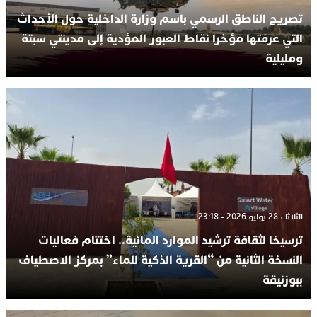
تصريح الناطق الرسمي باسم وزارة الداخلية حول الأحداث
التي عرفتها مؤخرا نقاط العبور المؤدية إلى مدينتي سبتة
ومليلية
الثلاثاء 28 يوليو 2026 - 23:18
ترسيخا لثقافة ترشيد الموارد المائية.. اختتام فعاليات
النسخة الثانية من “القرية الذكية للماء” بمركز الاصطياف
ببوزنيقة