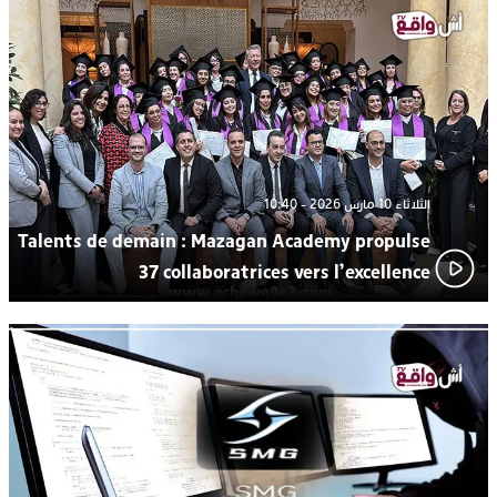
اتحاد المقاولات الإعلامية يقود قاطرة التكوين بالجديدة ويستضيف
17:27
الإعلامي سعيد بلفقير في دورة استثنائية
الثلاثاء 10 مارس 2026 - 10:40
Talents de demain : Mazagan Academy propulse
37 collaboratrices vers l’excellence