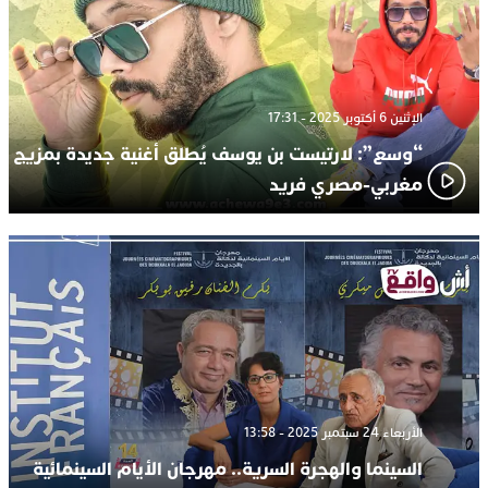
الإثنين 6 أكتوبر 2025 - 17:31
“وسع”: لارتيست بن يوسف يُطلق أغنية جديدة بمزيج
مغربي-مصري فريد
الأربعاء 24 سبتمبر 2025 - 13:58
السينما والهجرة السرية.. مهرجان الأيام السينمائية