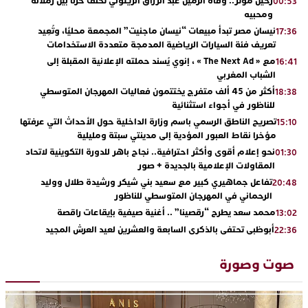
رحيل مؤثر.. وفاة الزميل عبد الرزاق الزيتوني تخلف حزناً بين زملائه
00:53
ومحبيه
نيسان مصر تبدأ مبيعات “نيسان ماجنيت” المجمعة محليًا، وتُعِيد
17:36
تعريف فئة السيارات الرياضية المدمجة متعددة الاستخدامات
مع « The Next Ad » ، إنوي يُسند حملته الإعلانية المقبلة إلى
16:41
الشباب المغربي
أكثر من 45 ألف متفرج يختتمون فعاليات المهرجان المتوسطي
18:38
للناظور في أجواء استثنائية
تصريح الناطق الرسمي باسم وزارة الداخلية حول الأحداث التي عرفتها
15:10
مؤخرا نقاط العبور المؤدية إلى مدينتي سبتة ومليلية
نحو إعلام أقوى وأكثر احترافية.. نجاح باهر للدورة التكوينية لاتحاد
01:30
المقاولات الإعلامية بالجديدة + صور
تفاعل جماهيري كبير مع سعيد بني شيكر ورشيدة طلال ووليد
20:48
الرحماني في المهرجان المتوسطي للناظور
محمد سعد يطرح “رقصينا” .. أغنية صيفية بإيقاعات راقصة
13:02
أبوظبي تحتفي بالذكرى السابعة والعشرين لعيد العرش المجيد
22:36
بحضور سمو الشيخ زايد بن محمد بن زايد وسمو الشيخ نهيان بن مبارك
دنيا بوطازوت تواصل تألقها الفني وتؤكد مكانتها بأداء مميز في
13:30
صوت وصورة
“كوفرة فالغيس”
يقظة أمنية تنهي كابوس الفتاة القاصر: كواليس مثيرة لعملية تحرير
19:11
رهينتين من قبضة ذي سوابق بالجديدة