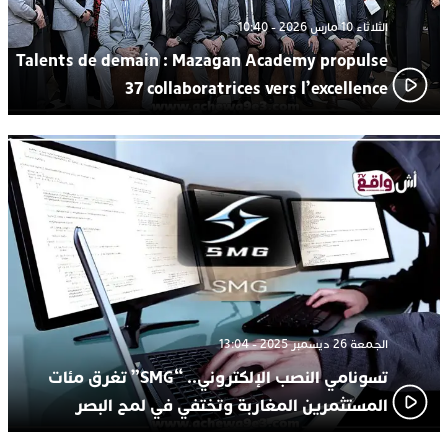
الثلاثاء 10 مارس 2026 - 10:40
Talents de demain : Mazagan Academy propulse
37 collaboratrices vers l’excellence
الجمعة 26 ديسمبر 2025 - 13:04
تسونامي النصب الإلكتروني.. “SMG” تغرق مئات
المستثمرين المغاربة وتختفي في لمح البصر