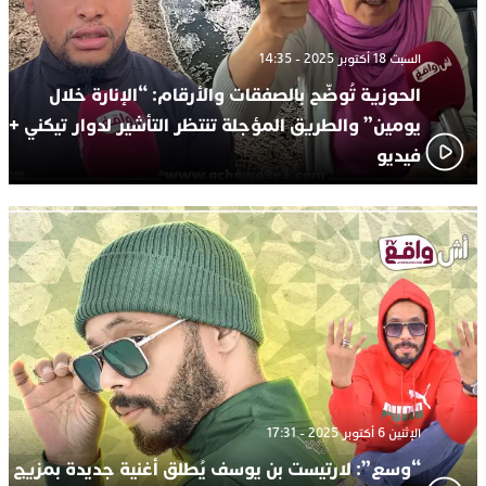
السبت 18 أكتوبر 2025 - 14:35
الحوزية تُوضّح بالصفقات والأرقام: “الإنارة خلال
يومين” والطريق المؤجلة تنتظر التأشير لدوار تيكني +
فيديو
الإثنين 6 أكتوبر 2025 - 17:31
“وسع”: لارتيست بن يوسف يُطلق أغنية جديدة بمزيج