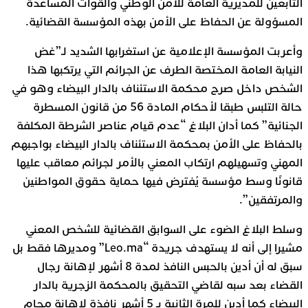
التابعين للمديرية العامة للأمن الوطني والقوات المساعدة
المسؤولة عن الحفاظ على الأمن بهذه المؤسسة القضائية.
وأعربت المؤسسة الإعلامية عن استغرابها الشديد لـ”غض
النيابة العامة المختصة الطرف عن الجرائم التي يرتكبها هذا
الشخص داخل صرح محكمة الاستئناف بالدار البيضاء وهو في
حالة التلبس طبقا لأحكام المادة 56 من قانون المسطرة
الجنائية” كما أدان البلاغ “عدم قيام عناصر الشرطة المكلفة
بالحفاظ على الأمن بمحكمة الاستئناف بالدار البيضاء بواجبهم
المهني وتسهيلهم ارتكاب المعني بالأمر لجرائم معاقب عليها
قانونًا وسط مؤسسة يُفترض فيها حماية حقوق المواطنين
والمرتفقين”.
وسلط البلاغ الضوء على السوابق القضائية للشخص المعني
مشيرا إلى أنه لا يستهدف جريدة “Leo.ma” ومديرها فقط بل
سبق له أن أدين بالحبس النافذ لمدة 8 أشهر لإهانة رجال
القضاء بعد سبه لقاضي التحقيق بالمحكمة الزجرية بالدار
البيضاء كما أدين للمرة الثانية بـ 5 أشهر نافذة لإهانة محام