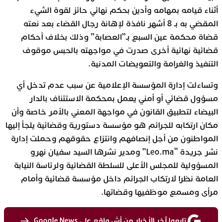
أثناء قيامه بمهامه وأدين بحكم نهائي حائز لقوة الشيء
المقضي به بـ 8 أشهر نافذة لإهانة رجال القضاء بعد نعته
قضاة محكمة عين السبع بـ”العصابة” وذلك بخلاف أحكام
قضائية نهائية أخرى صدرت في مواجهته بالحبس موقوف
التنفيذ والغرامة والتعويضات المدنية.
وتساءلت إدارة المؤسسة الإعلامية عن سبب عدم تدخل أي
مسؤول قضائي أو أمني يعمل بمحكمة الاستئناف بالدار
البيضاء لتطبيق القانون في مواجهة المعني بالأمر خاصة وأن
مكان ارتكابه للجرائم هو مؤسسة دستورية وقضائية يلجأ إليها
المواطنون من أجل إنصافهم وانتزاع حقوقهم وحملت إدارة
نشر جريدة “Leo.ma” ومدير نشرها السيد سفيان نهرو
المسؤولية للمجلس الأعلى للسلطة القضائية ولرئاسة النيابة
العامة نظرا لارتكاب الجرائم داخل مؤسسة قضائية وأمام
مرأى ومسمع موظفيها وقضاتها.
تابعوا آخر الأخبار من أش واقع على Google News