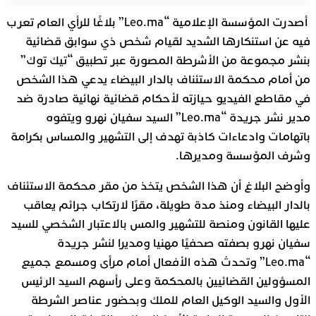
أصدرت المؤسسة الإعلامية “Leo.ma” بلاغًا للرأي العام تعرب
فيه عن استنكارها الشديد لقيام شخص ذي سوابق قضائية
بنشر مجموعة من الأشرطة المصورة عبر تطبيق “تيك توك”
من أمام محكمة الاستئناف بالدار البيضاء يدعي هذا الشخص
في مقاطع الفيديو حيازته لأحكام قضائية نهائية صادرة ضد
مدير نشر جريدة “Leo.ma” السيد سفيان نهرو ويتفوه
باتهامات وادعاءات كاذبة تهدف إلى التشهير والمساس بكرامة
وشرف المؤسسة ومديرها.
وأوضح البلاغ أن هذا الشخص يتخذ من مقر محكمة الاستئناف
بالدار البيضاء ومنذ مدة طويلة، مقرًا لارتكاب جرائم يعاقب
عليها القانون ومنصة للتشهير والمس بالاعتبار الشخصي للسيد
سفيان نهرو بصفته صحفيًا مهنيا ومديرا لنشر جريدة
“Leo.ma” وتحدث هذه الأفعال أمام مرأى ومسمع جميع
المسؤولين القضائيين بالمحكمة وعلى رأسهم السيد الرئيس
الأول والسيد الوكيل العام للملك وبحضور عناصر الشرطة