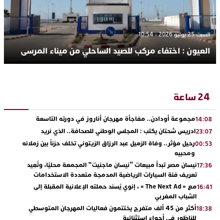
السبت 25 يوليو 2026 - 10:54
العيون : اختفاء مركب للصيد الساحلي من ميناء المرسى
24 ساعة
مجموعة أودادن.. مفاجأة مهرجان أناروز في دورته التاسعة
14:08
ادريس شحتان يكتب : المجلس الوطني للصحافة.. الذي نريد
23:07
رحيل مؤثر.. وفاة الزميل عبد الرزاق الزيتوني تخلف حزناً بين زملائه
00:53
ومحبيه
نيسان مصر تبدأ مبيعات “نيسان ماجنيت” المجمعة محليًا، وتُعِيد
17:36
تعريف فئة السيارات الرياضية المدمجة متعددة الاستخدامات
مع « The Next Ad » ، إنوي يُسند حملته الإعلانية المقبلة إلى
16:41
الشباب المغربي
أكثر من 45 ألف متفرج يختتمون فعاليات المهرجان المتوسطي
18:38
للناظور في أجواء استثنائية