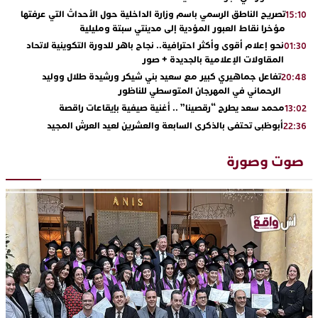
تصريح الناطق الرسمي باسم وزارة الداخلية حول الأحداث التي عرفتها
15:10
مؤخرا نقاط العبور المؤدية إلى مدينتي سبتة ومليلية
نحو إعلام أقوى وأكثر احترافية.. نجاح باهر للدورة التكوينية لاتحاد
01:30
المقاولات الإعلامية بالجديدة + صور
تفاعل جماهيري كبير مع سعيد بني شيكر ورشيدة طلال ووليد
20:48
الرحماني في المهرجان المتوسطي للناظور
محمد سعد يطرح “رقصينا” .. أغنية صيفية بإيقاعات راقصة
13:02
أبوظبي تحتفي بالذكرى السابعة والعشرين لعيد العرش المجيد
22:36
بحضور سمو الشيخ زايد بن محمد بن زايد وسمو الشيخ نهيان بن مبارك
دنيا بوطازوت تواصل تألقها الفني وتؤكد مكانتها بأداء مميز في
13:30
صوت وصورة
“كوفرة فالغيس”
يقظة أمنية تنهي كابوس الفتاة القاصر: كواليس مثيرة لعملية تحرير
19:11
رهينتين من قبضة ذي سوابق بالجديدة
اتحاد المقاولات الإعلامية يقود قاطرة التكوين بالجديدة ويستضيف
17:27
الإعلامي سعيد بلفقير في دورة استثنائية