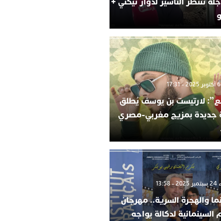
لة تنتظر التأشير لدوار تيكني +
و
”: لارتيست بن يوسف يُطلق
ة جديدة بمزيج مغربي-مصري
 13:58
ما والهجرة السرية.. مهرجان
م السينمائية لدكالة يواجه