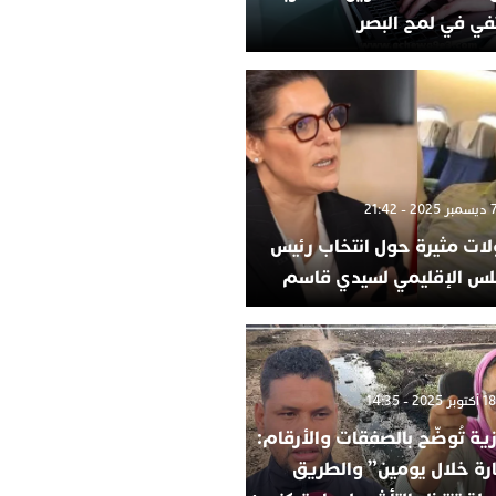
في في لمح البصر
لات مثيرة حول انتخاب رئيس
لس الإقليمي لسيدي قاسم
ية تُوضّح بالصفقات والأرقام:
ارة خلال يومين” والطريق