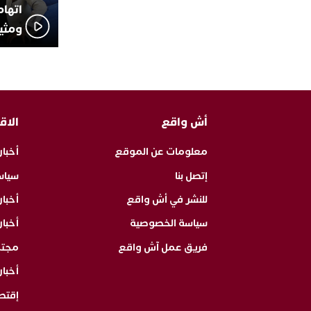
اتهام
ومثير
أش واقع
الاق
معلومات عن الموقع
أخبار
إتصل بنا
سياس
للنشر في أش واقع
أخبا
سياسة الخصوصية
أخبار
فريق عمل آش واقع
مجت
أخبار
إقتص