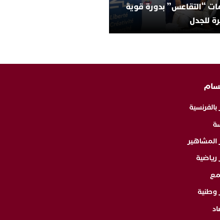
ات “التقاعس” بدورة قوية
ة للجدل
سام
 بالفرنسية
ة
ر المشاهير
 رياضية
مع
 وطنية
اد