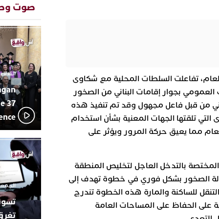
المتوسطي
صوت وص
محمد سعد 
13:02
بإيقاعات 
أبوظبي تح
22:36
العرش الم
بن زايد و
دنيا بوطاز
13:30
الثلاثاء 10 مارس 2026 - :40
العام، تفاعلت السلطات المحلية مع شكاوى
بأداء ممي
agan
يقظة أمنية
19:11
العمومي بجوار إقامات البناني من الصخور
مثيرة لعمل
e 37
ني من قبل فاعل مجهول وقد تم تنفيذ هذه
بالجديدة
lence
التي تلقتها الجهات المعنية بشأن استخدام
اتحاد المق
17:27
عام مما يعيق حركة المرور ويؤثر على
بالجديدة 
دورة استثن
ترسيخا لثق
23:18
فعاليات ال
المختصة بالتدخل العاجل لتخليص المنطقة
بمركز الا
الة الصخور بشكل فوري في خطوة تهدف إلى
الجمعة 26 ديسمبر 2025 -
تنقل للساكنة والمارة هذه الخطوة تندرج
 على الحفاظ على المساحات العامة
تغرق
 التعدي.