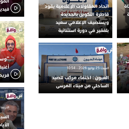
المؤج
اة
اتحاد المقاولات الإعلامية يقود
فيدي
قاطرة التكوين بالجديدة
ويستضيف الإعلامي سعيد
بلفقير في دورة استثنائية
الإثنين 6 أكتوبر 2025 - 17:31
“وسع
ت
أغني
السبت 25 يوليو 2026 - 10:54
فريد
العيون : اختفاء مركب للصيد
الساحلي من ميناء المرسى
الأربعاء 24 سبتمبر 2025 -
السين
الأيا