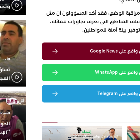
وتخت
راقبة الوضع، فقد أكد المسؤولون أن مثل
ف المناطق التي تعرف تجاوزات مماثلة،
وفير بيئة آمنة للمواطنين.
لى Google News
الأحد 7 ديسمبر 2025 - 21:42
تساؤ
 على WhatsApp
المج
 على Telegram
السبت 18 أكتوبر 2025 - 14:35
الحوز
“الإن
الأربعاء 29 يوليو 2026 - 17:27