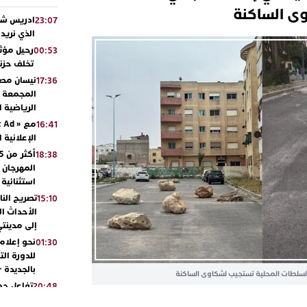
ى الساكنة
ادريس شحت
23:07
الذي نريد
رحيل مؤثر
00:53
تخلف حزنا
نيسان مصر
17:36
المجمعة مح
الرياضية 
16:41
الإعلانية 
18:38
المهرجان 
استثنائية
تصريح الن
15:10
الأحداث ال
إلى مدينتي
نحو إعلام 
01:30
للدورة الت
بالجديدة 
ي: السلطات المحلية تستجيب لشكاوى الساكنة
تفاعل جم
20:48
ورشيدة ط