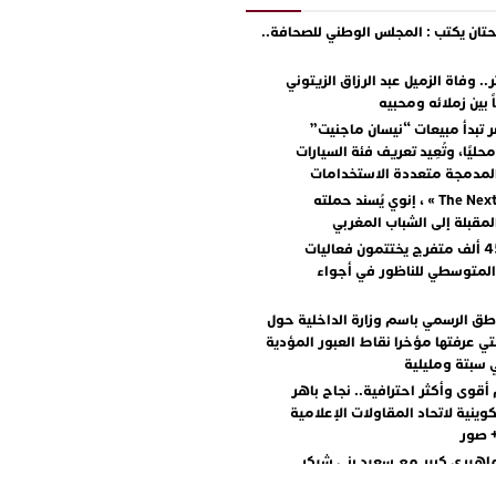
ان يكتب : المجلس الوطني للصحافة..
.. وفاة الزميل عبد الرزاق الزيتوني
ً بين زملائه ومحبيه
 تبدأ مبيعات “نيسان ماجنيت”
ليًا، وتُعِيد تعريف فئة السيارات
المدمجة متعددة الاستخدامات
مع « The Next Ad » ، إنوي يُسند حملته
المقبلة إلى الشباب المغربي
أكثر من 45 ألف متفرج يختتمون فعاليات
المتوسطي للناظور في أجواء
اطق الرسمي باسم وزارة الداخلية حول
تي عرفتها مؤخرا نقاط العبور المؤدية
 سبتة ومليلية
أقوى وأكثر احترافية.. نجاح باهر
كوينية لاتحاد المقاولات الإعلامية
+ صور
اهيري كبير مع سعيد بني شيكر
لال ووليد الرحماني في المهرجان