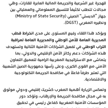
للهجرة غير الشرعية والجريمة المالية العابرة للقارات، وهي
مجالات تتطلب تكثيفاً للتنسيق المعلوماتي والعملياتي بين
جهاز “الديستي” الصيني (Ministry of State Security)
ونظيره المغربي (DGST).
انخراط قطب
ويؤكد هذا اللقاء رفيع المستوى على مدى
المديرية العامة للأمن الوطني والمديرية العامة لمراقبة
التراب الوطني
في تفعيل الشراكات الأمنية الثنائية وتستهدف
هذه الشراكات دعم ركائز الأمن الإقليمي والدولي، بما
يتماشى مع الاستراتيجية المغربية الرامية لتعميق التعاون
الأمني مع القوى الكبرى، وعلى رأسها جمهورية الصين الشعبية
التي تعتبر طرفاً فاعلاً في مكافحة الجريمة التكنولوجية
والاقتصادية.
وتعكس الزيارة أهمية المغرب كشريك إقليمي ودولي موثوق
به في مجال مكافحة الجريمة والإرهاب، وتؤكد دور
المؤسسات الأمنية المغربية كفاعل رئيسي في تحقيق