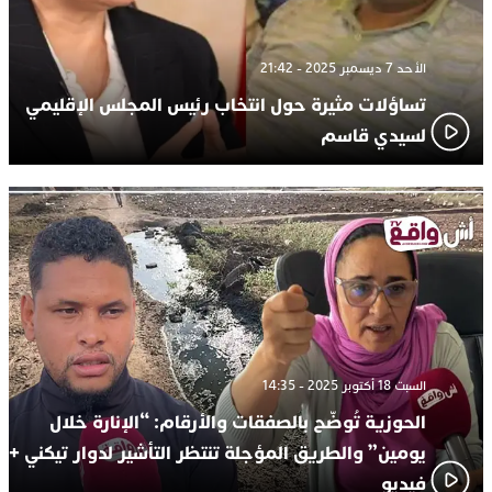
الأحد 7 ديسمبر 2025 - 21:42
تساؤلات مثيرة حول انتخاب رئيس المجلس الإقليمي
لسيدي قاسم
السبت 18 أكتوبر 2025 - 14:35
الحوزية تُوضّح بالصفقات والأرقام: “الإنارة خلال
يومين” والطريق المؤجلة تنتظر التأشير لدوار تيكني +
فيديو