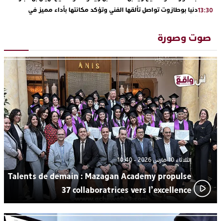
دنيا بوطازوت تواصل تألقها الفني وتؤكد مكانتها بأداء مميز في
13:30
“كوفرة فالغيس”
يقظة أمنية تنهي كابوس الفتاة القاصر: كواليس مثيرة لعملية تحرير
19:11
صوت وصورة
رهينتين من قبضة ذي سوابق بالجديدة
اتحاد المقاولات الإعلامية يقود قاطرة التكوين بالجديدة ويستضيف
17:27
الإعلامي سعيد بلفقير في دورة استثنائية
ترسيخا لثقافة ترشيد الموارد المائية.. اختتام فعاليات النسخة الثانية
23:18
من “القرية الذكية للماء” بمركز الاصطياف ببوزنيقة
من الراب والراي إلى العيطة والأغنية الأمازيغية.. مهرجان الناظور
17:36
المتوسطي يحتفي بتنوع الموسيقى المغربية
الثلاثاء 10 مارس 2026 - 10:40
Talents de demain : Mazagan Academy propulse
37 collaboratrices vers l’excellence