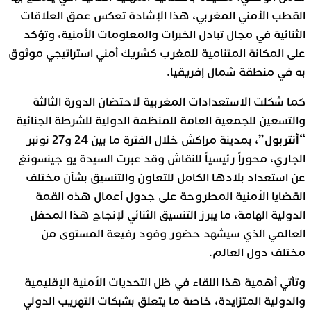
القطب الأمني المغربي، هذا الإشادة تعكس عمق العلاقات
الثنائية في مجال تبادل الخبرات والمعلومات الأمنية، وتؤكد
على المكانة المتنامية للمغرب كشريك أمني استراتيجي موثوق
به في منطقة شمال إفريقيا.
كما شكلت الاستعدادات المغربية لاحتضان الدورة الثالثة
والتسعين للجمعية العامة للمنظمة الدولية للشرطة الجنائية
“أنتربول”
، بمدينة مراكش خلال الفترة ما بين 24 و27 نونبر
الجاري، محوراً رئيسياً للنقاش وقد عبرت السيدة يو جينسونغ
عن استعداد بلادها الكامل للتعاون والتنسيق بشأن مختلف
القضايا الأمنية المطروحة على جدول أعمال هذه القمة
الدولية الهامة، ما يبرز التنسيق الثنائي لإنجاح هذا المحفل
العالمي الذي سيشهد حضور وفود رفيعة المستوى من
مختلف دول العالم.
وتأتي أهمية هذا اللقاء في ظل التحديات الأمنية الإقليمية
والدولية المتزايدة، خاصة ما يتعلق بشبكات التهريب الدولي