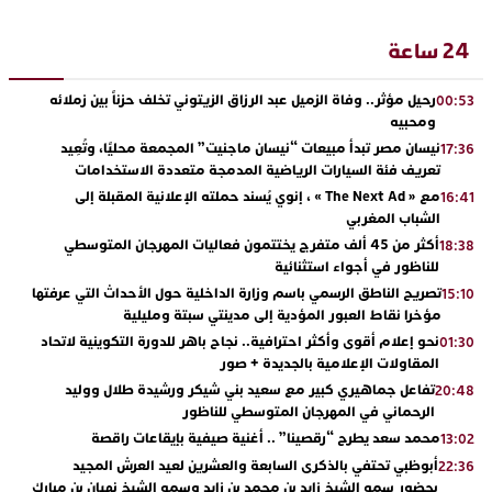
24 ساعة
رحيل مؤثر.. وفاة الزميل عبد الرزاق الزيتوني تخلف حزناً بين زملائه
00:53
ومحبيه
نيسان مصر تبدأ مبيعات “نيسان ماجنيت” المجمعة محليًا، وتُعِيد
17:36
تعريف فئة السيارات الرياضية المدمجة متعددة الاستخدامات
مع « The Next Ad » ، إنوي يُسند حملته الإعلانية المقبلة إلى
16:41
الشباب المغربي
أكثر من 45 ألف متفرج يختتمون فعاليات المهرجان المتوسطي
18:38
للناظور في أجواء استثنائية
تصريح الناطق الرسمي باسم وزارة الداخلية حول الأحداث التي عرفتها
15:10
مؤخرا نقاط العبور المؤدية إلى مدينتي سبتة ومليلية
نحو إعلام أقوى وأكثر احترافية.. نجاح باهر للدورة التكوينية لاتحاد
01:30
المقاولات الإعلامية بالجديدة + صور
تفاعل جماهيري كبير مع سعيد بني شيكر ورشيدة طلال ووليد
20:48
الرحماني في المهرجان المتوسطي للناظور
محمد سعد يطرح “رقصينا” .. أغنية صيفية بإيقاعات راقصة
13:02
أبوظبي تحتفي بالذكرى السابعة والعشرين لعيد العرش المجيد
22:36
بحضور سمو الشيخ زايد بن محمد بن زايد وسمو الشيخ نهيان بن مبارك