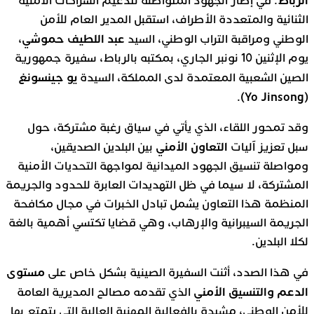
الرباط
: في إطار الجهود المتواصلة لتدعيم الشراكات الأمنية
الثنائية والمتعددة الأطراف، استقبل المدير العام للأمن
عبد اللطيف حموشي
الوطني ومراقبة التراب الوطني، السيد
،
يوم الإثنين 10 نونبر الجاري، بمكتبه بالرباط، سفيرة جمهورية
يو جينسونغ
الصين الشعبية المعتمدة لدى المملكة، السيدة
(Yo Jinsong)
.
وقد تمحور اللقاء، الذي يأتي في سياق رغبة مشتركة، حول
التعاون الأمني
سبل تعزيز آليات
بين البلدين الصديقين،
ومواصلة تنسيق الجهود الميدانية لمواجهة التحديات الأمنية
المشتركة، لا سيما في ظل التهديدات العابرة للحدود والجريمة
المنظمة هذا التعاون يشمل تبادل الخبرات في مجال مكافحة
الجريمة السيبرانية والإرهاب، وهي قضايا تكتسي أهمية بالغة
لكلا البلدين.
مستوى
في هذا الصدد، أثنت السفيرة الصينية بشكل خاص على
الدعم والتنسيق الأمني
الذي تقدمه مصالح المديرية العامة
للأمن الوطني، مشيدة بالفعالية المهنية العالية التي يتمتع بها