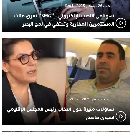
الجمعة 26 ديسمبر 2025 - 13:04
تسونامي النصب الإلكتروني.. “SMG” تغرق مئات
المستثمرين المغاربة وتختفي في لمح البصر
الأحد 7 ديسمبر 2025 - 21:42
تساؤلات مثيرة حول انتخاب رئيس المجلس الإقليمي
لسيدي قاسم