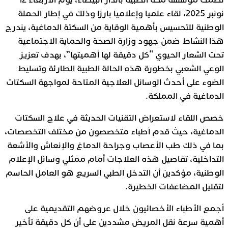
نظمت مؤسسة مكة الطبية بالدار البيضاء، يوم الأربعاء 12
نونبر 2025، لقاء علميا وإعلاميا بارزا وذلك في إطار الحملة
الوطنية للتحسيس بأهمية الوقاية من السكتة الدماغية، يندرج
هذا النشاط ضمن جهود وزارة الصحة والحماية الاجتماعية
تحت الشعار الحيوي “كل دقيقة لها أهميتها”، بهدف تعزيز
الوعي الشعبي بخطورة هذه الحالة الطبية الطارئة وتسليط
الضوء على أحدث الوسائل العلاجية المتاحة لمواجهة السكتات
الدماغية في المملكة.
خصص اللقاء لاستعراض التقنيات الحديثة في علاج السكتات
الدماغية، حيث قدم أطباء متخصصون من مختلف التخصصات،
بما في ذلك طب الأعصاب وجراحة الدماغ والإنعاش والأشعة
التداخلية، تفاصيل هذه العلاجات أمام ممثلي وسائل الإعلام
الوطنية، مؤكدين أن التدخل الطبي السريع هو العامل الحاسم
لتقليل المضاعفات الخطيرة.
أجمع الأطباء الأخصائيون خلال عروضهم التقديمية على
أهمية سرعة نقل المريض مشددين على أن كل دقيقة تأخير