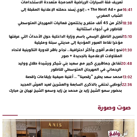
تعريف فئة السيارات الرياضية المدمجة متعددة الاستخدامات
مع « The Next Ad » ، إنوي يُسند حملته الإعلانية المقبلة إلى
16:41
الشباب المغربي
أكثر من 45 ألف متفرج يختتمون فعاليات المهرجان المتوسطي
18:38
للناظور في أجواء استثنائية
تصريح الناطق الرسمي باسم وزارة الداخلية حول الأحداث التي عرفتها
15:10
مؤخرا نقاط العبور المؤدية إلى مدينتي سبتة ومليلية
نحو إعلام أقوى وأكثر احترافية.. نجاح باهر للدورة التكوينية لاتحاد
01:30
المقاولات الإعلامية بالجديدة + صور
تفاعل جماهيري كبير مع سعيد بني شيكر ورشيدة طلال ووليد
20:48
الرحماني في المهرجان المتوسطي للناظور
محمد سعد يطرح “رقصينا” .. أغنية صيفية بإيقاعات راقصة
13:02
أبوظبي تحتفي بالذكرى السابعة والعشرين لعيد العرش المجيد
22:36
بحضور سمو الشيخ زايد بن محمد بن زايد وسمو الشيخ نهيان بن مبارك
دنيا بوطازوت تواصل تألقها الفني وتؤكد مكانتها بأداء مميز في
13:30
“كوفرة فالغيس”
صوت وصورة
يقظة أمنية تنهي كابوس الفتاة القاصر: كواليس مثيرة لعملية تحرير
19:11
رهينتين من قبضة ذي سوابق بالجديدة
اتحاد المقاولات الإعلامية يقود قاطرة التكوين بالجديدة ويستضيف
17:27
الإعلامي سعيد بلفقير في دورة استثنائية