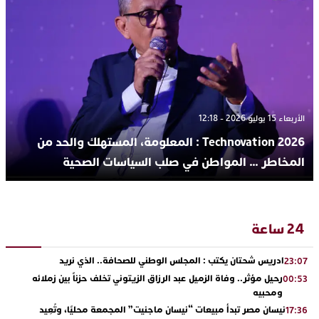
الأربعاء 15 يوليو 2026 - 12:18
Technovation 2026 : المعلومة، المستهلك والحد من
المخاطر … المواطن في صلب السياسات الصحية
24 ساعة
ادريس شحتان يكتب : المجلس الوطني للصحافة.. الذي نريد
23:07
رحيل مؤثر.. وفاة الزميل عبد الرزاق الزيتوني تخلف حزناً بين زملائه
00:53
ومحبيه
نيسان مصر تبدأ مبيعات “نيسان ماجنيت” المجمعة محليًا، وتُعِيد
17:36