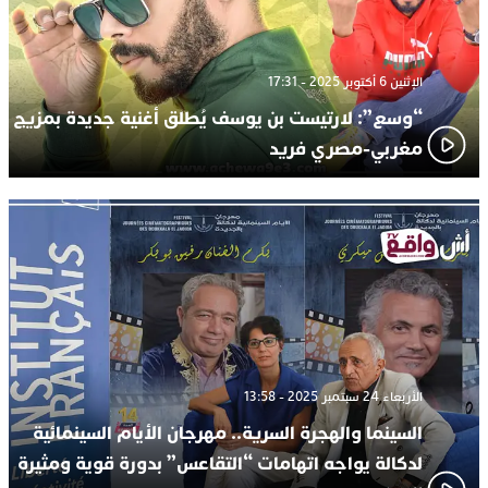
الإثنين 6 أكتوبر 2025 - 17:31
“وسع”: لارتيست بن يوسف يُطلق أغنية جديدة بمزيج
مغربي-مصري فريد
الأربعاء 24 سبتمبر 2025 - 13:58
السينما والهجرة السرية.. مهرجان الأيام السينمائية
لدكالة يواجه اتهامات “التقاعس” بدورة قوية ومثيرة