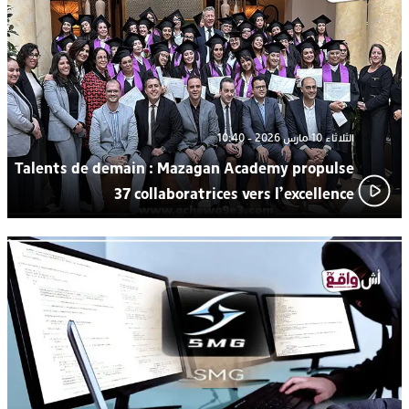
ترسيخا لثقافة ترشيد الموارد المائية.. اختتام فعاليات النسخة الثانية
23:18
من “القرية الذكية للماء” بمركز الاصطياف ببوزنيقة
الثلاثاء 10 مارس 2026 - 10:40
Talents de demain : Mazagan Academy propulse
37 collaboratrices vers l’excellence