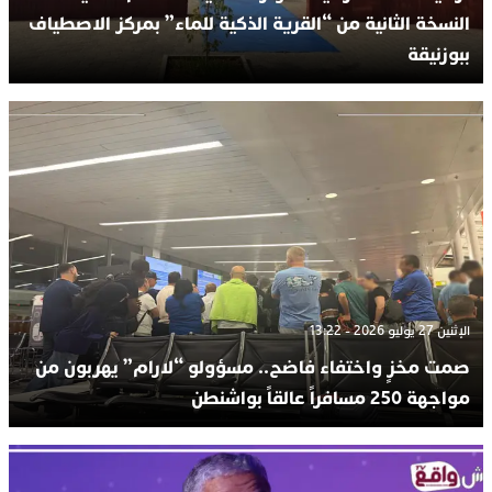
النسخة الثانية من “القرية الذكية للماء” بمركز الاصطياف
ببوزنيقة
الإثنين 27 يوليو 2026 - 13:22
صمت مخزٍ واختفاء فاضح.. مسؤولو “لارام” يهربون من
مواجهة 250 مسافراً عالقاً بواشنطن