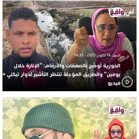
السبت 18 أكتوبر 2025 - 14:35
الحوزية تُوضّح بالصفقات والأرقام: “الإنارة خلال
يومين” والطريق المؤجلة تنتظر التأشير لدوار تيكني +
فيديو