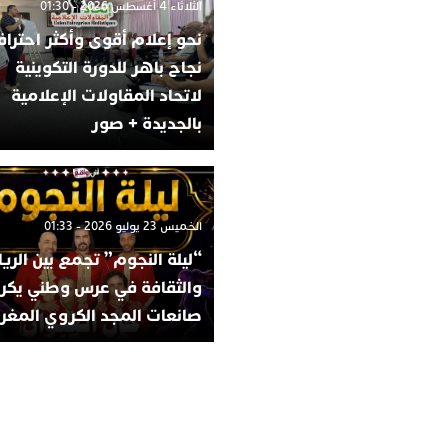
الثلاثاء 4 أغسطس 2026 - 01:30
نحو إعلام أقوى وأكثر احترافي
نجاح باهر للدورة التكوينية
لاتحاد المقاولات الإعلامية
بالجديدة + صور
الخميس 23 يوليو 2026 - 01:33
“ليلة النجوم” تجمع بين الري
والثقافة في عرس وطني يكر
صانعات المجد الكروي المغر