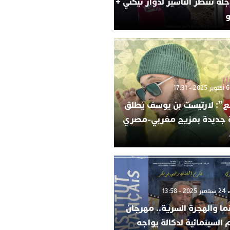
لة تنتظر التأشير لدوار تيكني +
و
”: لارتيست بن يوسف يُطلق
ة جديدة بمزيج مغربي-مصري
 13:58
ما والهجرة السرية.. مهرجان
م السينمائية لدكالة يواجه