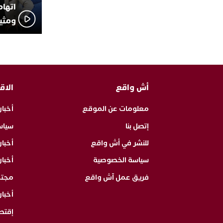
اتهام
ومثير
أش واقع
الاق
معلومات عن الموقع
أخبار
إتصل بنا
سياس
للنشر في أش واقع
أخبا
سياسة الخصوصية
أخبار
فريق عمل آش واقع
مجت
أخبار
إقتص