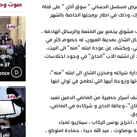
بإيقاعات 
صوت وص
كة ” sakia PROD عن عرض مسلسل الحساني ” سوق أتاي ” على قناة
أبوظبي تح
22:36
ك، وذلك في اطار برمجتها الخاصة بالشهر
العرش الم
بن زايد و
دنيا بوطاز
13:30
 مشوق يجمع بين المتعة والرسائل الهادفة ،
بأداء ممي
 الشاي بمدينة العيون، له خصوم كثر في
يقظة أمنية
19:11
الثلاثاء 10 مارس 2026 - :40
ي، ويكشف عن عودة ابنته “منه” الى البيت،
مثيرة لعمل
بالجديدة
agan
 أن اشتبه الأب “الحاج” في وجود اختلاسات
اتحاد المق
17:27
e 37
بالجديدة 
ارة شركته ومخزن الشاي الى ابنته “منه”،
lence
دورة استثن
ها وزوجة أبيها التي تطمح في تولي ابنها
ترسيخا لثق
23:18
فعاليات ال
بمركز الا
كشف أسرار خطيرة من الماضي الدفين تعيد
من الراب و
17:36
ي”، وعائلة الحاج و شركاءه في الماضي،
مهرجان ال
ق.
الموسيقى 
الجمعة 26 ديسمبر 2025 -
المسلسل من انتاج sakia PROD ، اخراج يونس الركاب ، سيناريو لمياء
 بومكوت ، عبد الله ديدا ، حمادة املوكو ،
تغرق