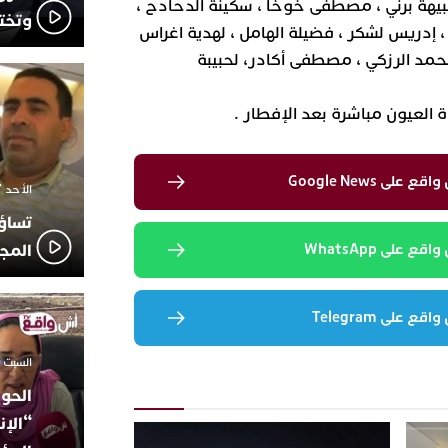
نبيهة برني ، مصطفى خوخا ، سكينة الدحادح ،
وتخت
، إدريس لشكر ، فضيلة الهامل ، لهدية اغراس
محمد الرزكي ، مصطفى أكادر، لحبيبة
 العيون مباشرة بعد الإفطار .
لى Google News
الأحد 7 ديسمبر 2025 - 21:42
تساؤ
المج
 على WhatsApp
 على Telegram
السبت 18 أكتوبر 2025 - 14:35
الحوز
“الإن