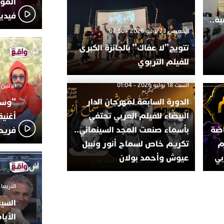
المؤج
فيدي
ة..
الخميس 23 يوليو 2026 - 07:50
تتويج”لا عفاك” بالجائزة الكبرى
للفيلم التربوي
السبت 18 يوليو 2026 - 01:04
الإثنين 6 أكتوبر 2025 - 17:31
الدورة السابعة لمهرجان الدار
“وسع
البيضاء للفيلم العربي تحتفي
أغني
اضة
بأسماء صنعت المجد السينمائي..
فريد
م
تكريم خاص لسماح أنور ونبيل
بي
عيوش وأحمد بولان
الأربعاء 24 سبتمبر 2025 -
السين
الأيا