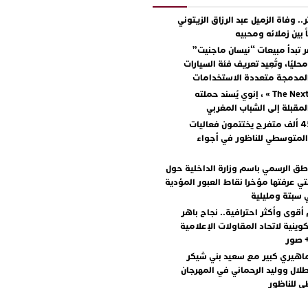
.. وفاة الزميل عبد الرزاق الزيتوني
ً بين زملائه ومحبيه
 تبدأ مبيعات “نيسان ماجنيت”
ليًا، وتُعِيد تعريف فئة السيارات
المدمجة متعددة الاستخدامات
مع « The Next Ad » ، إنوي يُسند حملته
المقبلة إلى الشباب المغربي
أكثر من 45 ألف متفرج يختتمون فعاليات
المتوسطي للناظور في أجواء
اطق الرسمي باسم وزارة الداخلية حول
تي عرفتها مؤخرا نقاط العبور المؤدية
 سبتة ومليلية
أقوى وأكثر احترافية.. نجاح باهر
كوينية لاتحاد المقاولات الإعلامية
+ صور
اهيري كبير مع سعيد بني شيكر
لال ووليد الرحماني في المهرجان
 للناظور
يطرح “رقصينا” .. أغنية صيفية