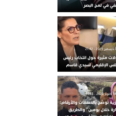
في في لمح البصر
لات مثيرة حول انتخاب رئيس
لس الإقليمي لسيدي قاسم
ية تُوضّح بالصفقات والأرقام:
ارة خلال يومين” والطريق