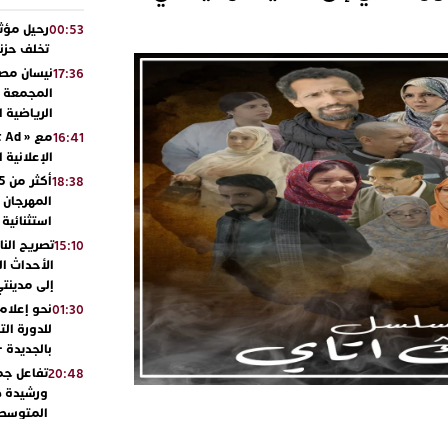
رحيل مؤثر
00:53
تخلف حزنا
نيسان مصر
17:36
المجمعة مح
الرياضية 
16:41
الإعلانية 
18:38
المهرجان 
استثنائية
تصريح الن
15:10
الأحداث ال
إلى مدينتي
نحو إعلام 
01:30
للدورة الت
بالجديدة 
تفاعل جم
20:48
ورشيدة ط
المتوسطي
محمد سعد 
13:02