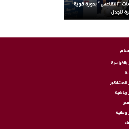
ات “التقاعس” بدورة قوية
ة للجدل
سام
 بالفرنسية
ة
ر المشاهير
 رياضية
مع
 وطنية
اد