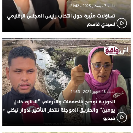
الأحد 7 ديسمبر 2025 - 21:42
تساؤلات مثيرة حول انتخاب رئيس المجلس الإقليمي
لسيدي قاسم
السبت 18 أكتوبر 2025 - 14:35
الحوزية تُوضّح بالصفقات والأرقام: “الإنارة خلال
يومين” والطريق المؤجلة تنتظر التأشير لدوار تيكني +
فيديو