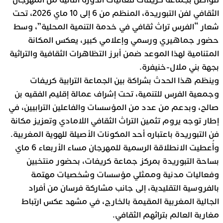
تتواصل بجماعة كريفات فعاليات الدورة الثانية من المهرجان
الثقافي لفن التبوريدة، المنظم من 6 إلى 10 ماي 2026، تحت
شعار “الفرس تراث ثقافي في خدمة التنمية المحلية”، وسط
حضور جماهيري ورسمي وإعلامي كبير، يعكس المكانة
المتنامية لهذا الموعد ضمن أبرز التظاهرات الثقافية والتراثية
بجهة بني ملال-خنيفرة.
وينظم هذا الحدث بشراكة بين الجماعة الترابية كريفات
وجمعية الفرس للتنمية، تحت إشراف عمالة إقليم الفقيه بن
صالح، وبدعم من عدد من المؤسسات والفاعلين الترابيين، في
إطار توجه يروم تثمين التراث الثقافي اللامادي وتعزيز مكانة
فن التبوريدة باعتباره أحد المكونات الأصيلة للهوية المغربية.
وأُعطيت الانطلاقة الرسمية للمهرجان مساء الأربعاء 6 ماي
بساحة التبوريدة بمركز جماعة كريفات، بحضور منتخبين
وفعاليات مدنية وممثلي مؤسسات وشخصيات مهتمة
بالفروسية التقليدية، إلى جانب مشاركة فرسان من أفراد
الجالية المغربية المقيمة بالخارج، في مشهد عكس ارتباط
مغاربة العالم بتراثهم الثقافي.