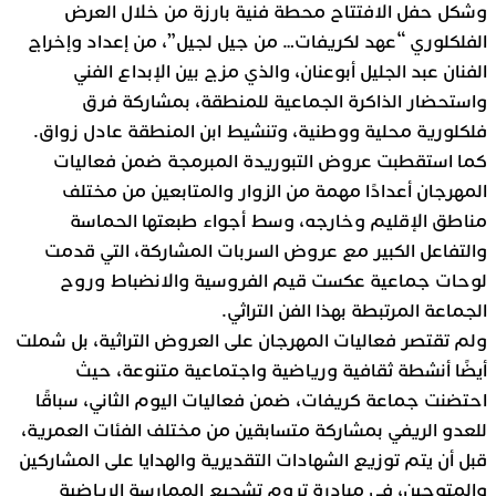
وشكل حفل الافتتاح محطة فنية بارزة من خلال العرض
الفلكلوري “عهد لكريفات… من جيل لجيل”، من إعداد وإخراج
الفنان عبد الجليل أبوعنان، والذي مزج بين الإبداع الفني
واستحضار الذاكرة الجماعية للمنطقة، بمشاركة فرق
فلكلورية محلية ووطنية، وتنشيط ابن المنطقة عادل زواق.
كما استقطبت عروض التبوريدة المبرمجة ضمن فعاليات
المهرجان أعدادًا مهمة من الزوار والمتابعين من مختلف
مناطق الإقليم وخارجه، وسط أجواء طبعتها الحماسة
والتفاعل الكبير مع عروض السربات المشاركة، التي قدمت
لوحات جماعية عكست قيم الفروسية والانضباط وروح
الجماعة المرتبطة بهذا الفن التراثي.
ولم تقتصر فعاليات المهرجان على العروض التراثية، بل شملت
أيضًا أنشطة ثقافية ورياضية واجتماعية متنوعة، حيث
احتضنت جماعة كريفات، ضمن فعاليات اليوم الثاني، سباقًا
للعدو الريفي بمشاركة متسابقين من مختلف الفئات العمرية،
قبل أن يتم توزيع الشهادات التقديرية والهدايا على المشاركين
والمتوجين، في مبادرة تروم تشجيع الممارسة الرياضية