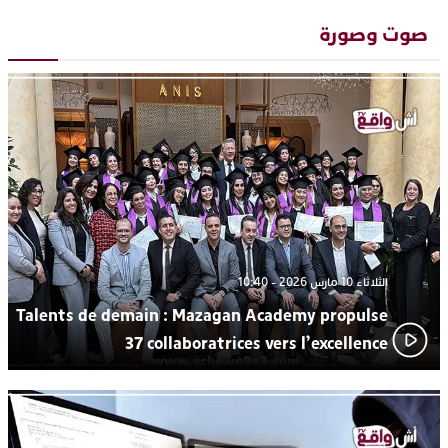
دنيا بوطازوت تواصل تألقها الفني وتؤكد مكانتها بأداء مميز في
13:30
“كوفرة فالغيس”
صوت وصورة
يقظة أمنية تنهي كابوس الفتاة القاصر: كواليس مثيرة لعملية تحرير
19:11
رهينتين من قبضة ذي سوابق بالجديدة
اتحاد المقاولات الإعلامية يقود قاطرة التكوين بالجديدة ويستضيف
17:27
الإعلامي سعيد بلفقير في دورة استثنائية
ترسيخا لثقافة ترشيد الموارد المائية.. اختتام فعاليات النسخة الثانية
23:18
من “القرية الذكية للماء” بمركز الاصطياف ببوزنيقة
الثلاثاء 10 مارس 2026 - 10:40
Talents de demain : Mazagan Academy propulse
37 collaboratrices vers l’excellence