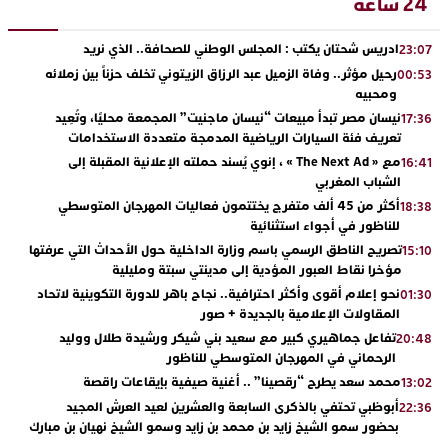
24 ساعة
ادريس شحتان يكتب : المجلس الوطني للصحافة.. الذي نريد
23:07
رحيل مؤثر.. وفاة الزميل عبد الرزاق الزيتوني تخلف حزناً بين زملائه
00:53
ومحبيه
نيسان مصر تبدأ مبيعات “نيسان ماجنيت” المجمعة محليًا، وتُعِيد
17:36
تعريف فئة السيارات الرياضية المدمجة متعددة الاستخدامات
مع « The Next Ad » ، إنوي يُسند حملته الإعلانية المقبلة إلى
16:41
الشباب المغربي
أكثر من 45 ألف متفرج يختتمون فعاليات المهرجان المتوسطي
18:38
للناظور في أجواء استثنائية
تصريح الناطق الرسمي باسم وزارة الداخلية حول الأحداث التي عرفتها
15:10
مؤخرا نقاط العبور المؤدية إلى مدينتي سبتة ومليلية
نحو إعلام أقوى وأكثر احترافية.. نجاح باهر للدورة التكوينية لاتحاد
01:30
المقاولات الإعلامية بالجديدة + صور
تفاعل جماهيري كبير مع سعيد بني شيكر ورشيدة طلال ووليد
20:48
الرحماني في المهرجان المتوسطي للناظور
محمد سعد يطرح “رقصينا” .. أغنية صيفية بإيقاعات راقصة
13:02
أبوظبي تحتفي بالذكرى السابعة والعشرين لعيد العرش المجيد
22:36
بحضور سمو الشيخ زايد بن محمد بن زايد وسمو الشيخ نهيان بن مبارك