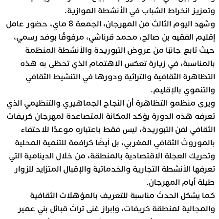
وتعزيز انخراط الشباب في الأنشطة الموازية.
وشهد اليوم الثالث من المهرجان، الجمعة 8 ماي، حضور عامل
إقليم الفقيه بن صالح، محمد قرناشي، مرفوقًا بوفد رسمي،
حيث تابع جانبًا من عروض التبوريدة والأنشطة المنظمة
بالمناسبة، في زيارة تعكس الاهتمام الذي تحظى به هذه
التظاهرة الثقافية والتراثية ودورها في التنشيط الثقافي
والتنموي بالإقليم.
ويرى منظمو التظاهرة أن النجاح الجماهيري والتنظيمي الذي
تعرفه هذه الدورة يؤكد المكانة المتصاعدة لمهرجان كريفات
الثقافي لفن التبوريدة، ليس فقط باعتباره موعدًا للاحتفاء
بالموروث الثقافي المغربي، بل أيضًا كرافعة للتنمية المحلية
وتحريك العجلة الاقتصادية بالمنطقة، من خلال الدينامية التي
تعرفها الأنشطة التجارية والخدماتية والإقبال المتزايد للزوار
طيلة أيام المهرجان.
كما يشكل الحدث مناسبة للتعريف بالمؤهلات الثقافية
والمجالية لمنطقة كريفات، وإبراز غنى تراث قبائل بني عمير