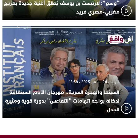
“وسع”: لارتيست بن يوسف يُطلق أغنية جديدة بمزيج
مغربي-مصري فريد
الأربعاء 24 سبتمبر 2025 - 13:58
السينما والهجرة السرية.. مهرجان الأيام السينمائية
لدكالة يواجه اتهامات “التقاعس” بدورة قوية ومثيرة
للجدل