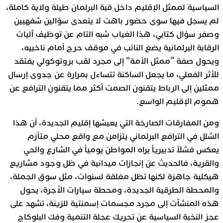
السياسية لممثل الإقليم داخل قبة البرلمان طيلة ولاية كاملة،
لم يسجل فيها سوى حضور باهت لا يتعدى سؤالين شفهيين
وصفر سؤال كتابي، هذا الغياب شبه التام عن توظيف آليات
الرقابة البرلمانية يضع النائب في موقف حرج أمام ناخبيه،
ويحول صفة “ممثل الأمة” إلى مجرد لقب بروتوكولي يفتقد
للأثر الفعلي، ما يجعل الساكنة تتساءل بمرارة عن جدوى إرسال
ممثلين إلى الرباط يتقنون الصمت أكثر مما يتقنون الترافع عن
هموم الإقليم الواسع.
ومن المفارقات الصارخة التي يعيشها إقليم الجديدة، أن هذا
الشلل في الترافع البرلماني يتزامن مع واقع محلي متأزم
يعكس فشلاً تدبيرياً يراه المواطن يومياً في الشارع والحي
والقرية، فالحديث عن إنجازات ميدانية في ظل وجود مشاريع
هيكلية جاهزة لكنها تظل مغلقة لسنوات، مثل سوق الجملة،
والمحطة الطرقية الجديدة، ومحطة سيارات الأجرة، يحول
هذه المنشآت إلى مجرد مجسمات إسمنتية للزينة، تشهد على
عجز النخبة السياسية عن تحريك عجلة التنمية وفك البلوكاج