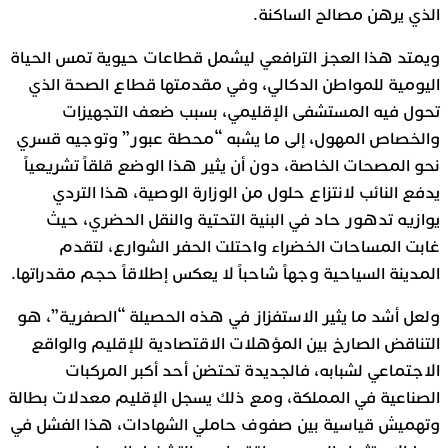
الذي يرهن مصالح الساكنة.
ويمتد هذا العجز الترافعي ليشمل قطاعات حيوية تمس الحياة
اليومية للمواطن الدكالي، وفي مقدمتها قطاع الصحة الذي
تحول فيه المستشفى الإقليمي، بسبب ضعف التجهيزات
والخصاص المهول، إلى ما يشبه “محطة عبور” وتوجيه قسري
نحو المصحات الخاصة، دون أن يثير هذا الوضع قلقاً تشريعياً
يدفع النائب لانتزاع حلول من الوزارة الوصية، هذا التردي
يوازيه تدهور حاد في البنية التحتية والنقل الحضري، حيث
غابت المساحات الخضراء واحتلت الحفر الشوارع، لتقدم
المدينة السياحية وجهاً شاحباً لا يعكس إطلاقاً حجم مقدراتها.
ولعل أشد ما يثير الاستفزاز في هذه الحصيلة “الصفرية”، هو
التناقض الصارخ بين المؤهلات الاقتصادية للإقليم والواقع
الاجتماعي لشبابه، فالجديدة تحتضن أحد أكبر المركبات
الصناعية في المملكة، ومع ذلك يسجل الإقليم معدلات بطالة
وتهميش قياسية بين صفوف حاملي الشهادات، هذا الفشل في