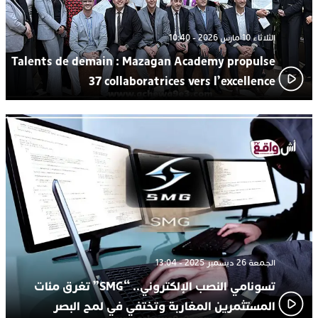
الثلاثاء 10 مارس 2026 - 10:40
Talents de demain : Mazagan Academy propulse
37 collaboratrices vers l’excellence
الجمعة 26 ديسمبر 2025 - 13:04
تسونامي النصب الإلكتروني.. “SMG” تغرق مئات
المستثمرين المغاربة وتختفي في لمح البصر