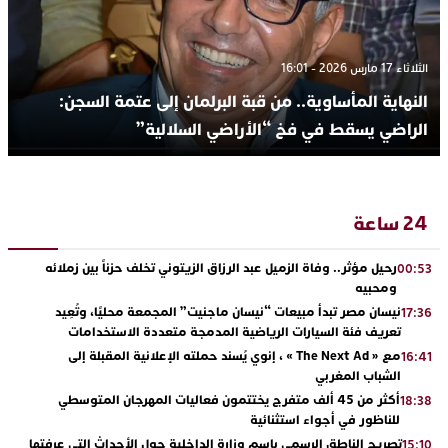
الثلاثاء 17 مارس 2026 - 16:01
النهاية المأساوية.. من قبة البرلمان إلى عتمة السجن:
الراضي يسقط في فخ “الأراضي السلالية”
24 ساعة
رحيل مؤثر.. وفاة الزميل عبد الرزاق الزيتوني تخلف حزناً بين زملائه
00:53
ومحبيه
نيسان مصر تبدأ مبيعات “نيسان ماجنيت” المجمعة محليًا، وتُعِيد
17:36
تعريف فئة السيارات الرياضية المدمجة متعددة الاستخدامات
مع « The Next Ad » ، إنوي يُسند حملته الإعلانية المقبلة إلى
16:41
الشباب المغربي
أكثر من 45 ألف متفرج يختتمون فعاليات المهرجان المتوسطي
18:38
للناظور في أجواء استثنائية
تصريح الناطق الرسمي باسم وزارة الداخلية حول الأحداث التي عرفتها
15:10