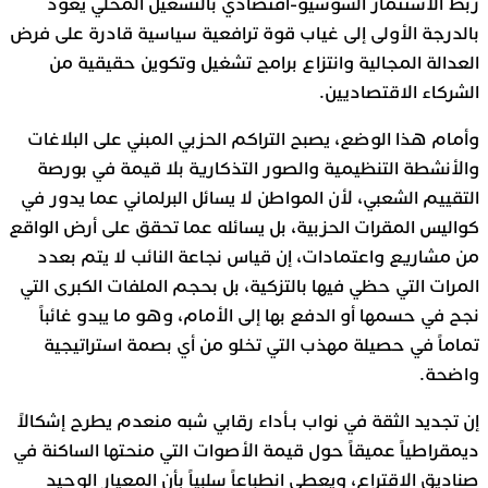
ربط الاستثمار السوسيو-اقتصادي بالتشغيل المحلي يعود
بالدرجة الأولى إلى غياب قوة ترافعية سياسية قادرة على فرض
العدالة المجالية وانتزاع برامج تشغيل وتكوين حقيقية من
الشركاء الاقتصاديين.
وأمام هذا الوضع، يصبح التراكم الحزبي المبني على البلاغات
والأنشطة التنظيمية والصور التذكارية بلا قيمة في بورصة
التقييم الشعبي، لأن المواطن لا يسائل البرلماني عما يدور في
كواليس المقرات الحزبية، بل يسائله عما تحقق على أرض الواقع
من مشاريع واعتمادات، إن قياس نجاعة النائب لا يتم بعدد
المرات التي حظي فيها بالتزكية، بل بحجم الملفات الكبرى التي
نجح في حسمها أو الدفع بها إلى الأمام، وهو ما يبدو غائباً
تماماً في حصيلة مهذب التي تخلو من أي بصمة استراتيجية
واضحة.
إن تجديد الثقة في نواب بـأداء رقابي شبه منعدم يطرح إشكالاً
ديمقراطياً عميقاً حول قيمة الأصوات التي منحتها الساكنة في
صناديق الاقتراع، ويعطي انطباعاً سلبياً بأن المعيار الوحيد