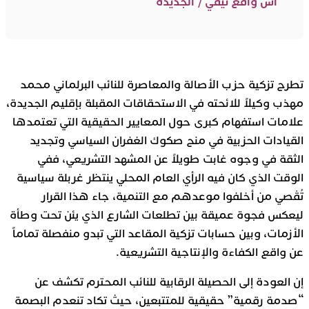
أش واقع تيفي / الجديدة
تطرح تزكية حزب الأصالة والمعاصرة للنائب البرلماني محمد
مهذب وكيلاً للائحته في الاستحقاقات المقبلة بإقليم الجديدة،
علامات استفهام كبرى حول المعايير الحقيقية التي تعتمدها
القيادات الحزبية في منح صكوك الغفران السياسي وتجديد
الثقة في وجوه غابت طويلاً عن المشهد التشريعي، ففي
الوقت الذي كان فيه الرأي العام المحلي ينتظر غربلة سياسية
تُقْصي من أخلفوا موعدهم مع التنمية، جاء هذا القرار
ليعكس فجوة عميقة بين تطلعات الشارع الذي يئن تحت وطأة
الأزمات، وبين حسابات تزكية المقاعد التي تبدو منفصلة تماماً
عن واقع الكفاءة والإنتاجية التشريعية.
إن العودة إلى الحصيلة الرقابية للنائب المحترم تكشف عن
“صدمة رقمية” حقيقية للمتتبعين، حيث تكاد تنعدم البصمة