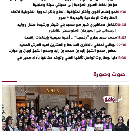
مؤخرا نقاط العبور المؤدية إلى مدينتي سبتة ومليلية
نحو إعلام أقوى وأكثر احترافية.. نجاح باهر للدورة التكوينية لاتحاد
01:30
المقاولات الإعلامية بالجديدة + صور
تفاعل جماهيري كبير مع سعيد بني شيكر ورشيدة طلال ووليد
20:48
الرحماني في المهرجان المتوسطي للناظور
محمد سعد يطرح “رقصينا” .. أغنية صيفية بإيقاعات راقصة
13:02
أبوظبي تحتفي بالذكرى السابعة والعشرين لعيد العرش المجيد
22:36
بحضور سمو الشيخ زايد بن محمد بن زايد وسمو الشيخ نهيان بن مبارك
دنيا بوطازوت تواصل تألقها الفني وتؤكد مكانتها بأداء مميز في
13:30
“كوفرة فالغيس”
يقظة أمنية تنهي كابوس الفتاة القاصر: كواليس مثيرة لعملية تحرير
19:11
صوت وصورة
رهينتين من قبضة ذي سوابق بالجديدة
اتحاد المقاولات الإعلامية يقود قاطرة التكوين بالجديدة ويستضيف
17:27
الإعلامي سعيد بلفقير في دورة استثنائية
ترسيخا لثقافة ترشيد الموارد المائية.. اختتام فعاليات النسخة الثانية
23:18
من “القرية الذكية للماء” بمركز الاصطياف ببوزنيقة
من الراب والراي إلى العيطة والأغنية الأمازيغية.. مهرجان الناظور
17:36
المتوسطي يحتفي بتنوع الموسيقى المغربية