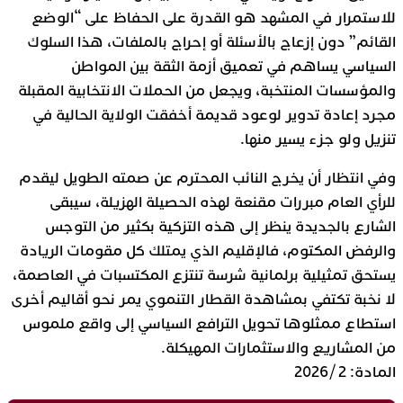
للاستمرار في المشهد هو القدرة على الحفاظ على “الوضع
القائم” دون إزعاج بالأسئلة أو إحراج بالملفات، هذا السلوك
السياسي يساهم في تعميق أزمة الثقة بين المواطن
والمؤسسات المنتخبة، ويجعل من الحملات الانتخابية المقبلة
مجرد إعادة تدوير لوعود قديمة أخفقت الولاية الحالية في
تنزيل ولو جزء يسير منها.
وفي انتظار أن يخرج النائب المحترم عن صمته الطويل ليقدم
للرأي العام مبررات مقنعة لهذه الحصيلة الهزيلة، سيبقى
الشارع بالجديدة ينظر إلى هذه التزكية بكثير من التوجس
والرفض المكتوم، فالإقليم الذي يمتلك كل مقومات الريادة
يستحق تمثيلية برلمانية شرسة تنتزع المكتسبات في العاصمة،
لا نخبة تكتفي بمشاهدة القطار التنموي يمر نحو أقاليم أخرى
استطاع ممثلوها تحويل الترافع السياسي إلى واقع ملموس
من المشاريع والاستثمارات المهيكلة.
المادة: 2 /2026