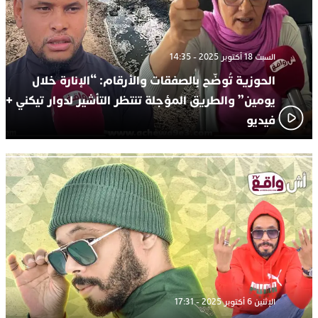
السبت 18 أكتوبر 2025 - 14:35
الحوزية تُوضّح بالصفقات والأرقام: “الإنارة خلال
يومين” والطريق المؤجلة تنتظر التأشير لدوار تيكني +
فيديو
الإثنين 6 أكتوبر 2025 - 17:31