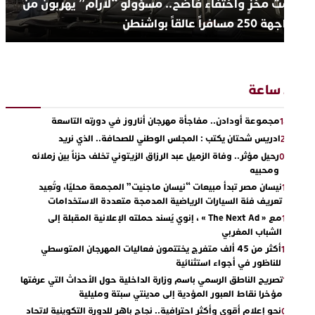
مت مخزٍ واختفاء فاضح.. مسؤولو “لارام” يهربون من
اجهة 250 مسافراً عالقاً بواشنطن
2 ساعة
مجموعة أودادن.. مفاجأة مهرجان أناروز في دورته التاسعة
14:0
ادريس شحتان يكتب : المجلس الوطني للصحافة.. الذي نريد
23:0
رحيل مؤثر.. وفاة الزميل عبد الرزاق الزيتوني تخلف حزناً بين زملائه
00:5
ومحبيه
نيسان مصر تبدأ مبيعات “نيسان ماجنيت” المجمعة محليًا، وتُعِيد
17:3
تعريف فئة السيارات الرياضية المدمجة متعددة الاستخدامات
مع « The Next Ad » ، إنوي يُسند حملته الإعلانية المقبلة إلى
16:4
الشباب المغربي
أكثر من 45 ألف متفرج يختتمون فعاليات المهرجان المتوسطي
18:3
للناظور في أجواء استثنائية
تصريح الناطق الرسمي باسم وزارة الداخلية حول الأحداث التي عرفتها
15:1
مؤخرا نقاط العبور المؤدية إلى مدينتي سبتة ومليلية
نحو إعلام أقوى وأكثر احترافية.. نجاح باهر للدورة التكوينية لاتحاد
01:3