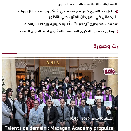
المقاولات الإعلامية بالجديدة + صور
تفاعل جماهيري كبير مع سعيد بني شيكر ورشيدة طلال ووليد
20:4
الرحماني في المهرجان المتوسطي للناظور
محمد سعد يطرح “رقصينا” .. أغنية صيفية بإيقاعات راقصة
13:0
أبوظبي تحتفي بالذكرى السابعة والعشرين لعيد العرش المجيد
22:3
بحضور سمو الشيخ زايد بن محمد بن زايد وسمو الشيخ نهيان بن مبارك
دنيا بوطازوت تواصل تألقها الفني وتؤكد مكانتها بأداء مميز في
13:3
وت وصورة
“كوفرة فالغيس”
يقظة أمنية تنهي كابوس الفتاة القاصر: كواليس مثيرة لعملية تحرير
19:
رهينتين من قبضة ذي سوابق بالجديدة
اتحاد المقاولات الإعلامية يقود قاطرة التكوين بالجديدة ويستضيف
17:2
الإعلامي سعيد بلفقير في دورة استثنائية
الثلاثاء 10 مارس 2026 - 10:40
Talents de demain : Mazagan Academy propulse