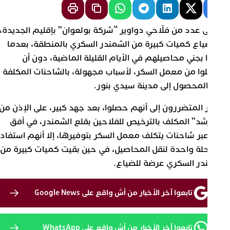
تكى عدد من فلّاحي دواوير “شركة بولعوان” بإقليم الجديدة،
 ضياع كميات كبيرة من الشمندر السكري بالمنطقة، بعدما
موا بجني محاصيلهم في الأيام القليلة الماضية، دون أن
وصلوا من معمل السكر، لأسباب مجهولة، بالشاحنات المكلفة
قل المحصول إلى مدينة سيدي بنور.
شار المتضررون إلى أنهم حصلوا، بعد جهد كبير، على الإذن من
لمرشد” المكلف بالترخيص للفلاحين بقلع الشمندر، في أفق
له عبر شاحنات يتكلف معمل السكر بتوفيرها، إلا أنهم استفادوا
 رحلة واحدة لنقل المحاصيل، في حين بقيت كميات كبيرة من
شمندر السكري عرضة للضياع.
تابعوا آخر الأخبار من أش واقع على Google News
تابعوا آخر الأخبار من أش واقع على WhatsApp