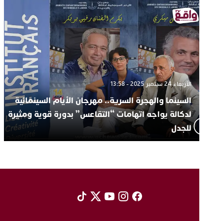
الأربعاء 24 سبتمبر 2025 - 13:58
السينما والهجرة السرية.. مهرجان الأيام السينمائية
لدكالة يواجه اتهامات “التقاعس” بدورة قوية ومثيرة
للجدل