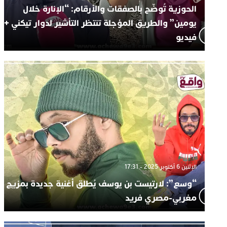
الحوزية تُوضّح بالصفقات والأرقام: “الإنارة خلال
يومين” والطريق المؤجلة تنتظر التأشير لدوار تيكني +
فيديو
الإثنين 6 أكتوبر 2025 - 17:31
“وسع”: لارتيست بن يوسف يُطلق أغنية جديدة بمزيج
مغربي-مصري فريد