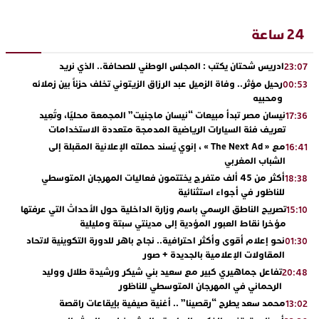
24 ساعة
ادريس شحتان يكتب : المجلس الوطني للصحافة.. الذي نريد
23:07
رحيل مؤثر.. وفاة الزميل عبد الرزاق الزيتوني تخلف حزناً بين زملائه
00:53
ومحبيه
نيسان مصر تبدأ مبيعات “نيسان ماجنيت” المجمعة محليًا، وتُعِيد
17:36
تعريف فئة السيارات الرياضية المدمجة متعددة الاستخدامات
مع « The Next Ad » ، إنوي يُسند حملته الإعلانية المقبلة إلى
16:41
الشباب المغربي
أكثر من 45 ألف متفرج يختتمون فعاليات المهرجان المتوسطي
18:38
للناظور في أجواء استثنائية
تصريح الناطق الرسمي باسم وزارة الداخلية حول الأحداث التي عرفتها
15:10
مؤخرا نقاط العبور المؤدية إلى مدينتي سبتة ومليلية
نحو إعلام أقوى وأكثر احترافية.. نجاح باهر للدورة التكوينية لاتحاد
01:30
المقاولات الإعلامية بالجديدة + صور
تفاعل جماهيري كبير مع سعيد بني شيكر ورشيدة طلال ووليد
20:48
الرحماني في المهرجان المتوسطي للناظور
محمد سعد يطرح “رقصينا” .. أغنية صيفية بإيقاعات راقصة
13:02