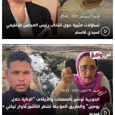
الأحد 7 ديسمبر 2025 - 21:42
تساؤلات مثيرة حول انتخاب رئيس المجلس الإقليمي
لسيدي قاسم
السبت 18 أكتوبر 2025 - 14:35
الحوزية تُوضّح بالصفقات والأرقام: “الإنارة خلال
يومين” والطريق المؤجلة تنتظر التأشير لدوار تيكني +
فيديو