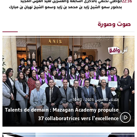
أبوظبي تحتفي بالذكرى السابعة والعشرين لعيد العرش المجيد
22:36
بحضور سمو الشيخ زايد بن محمد بن زايد وسمو الشيخ نهيان بن مبارك
دنيا بوطازوت تواصل تألقها الفني وتؤكد مكانتها بأداء مميز في
13:30
“كوفرة فالغيس”
صوت وصورة
يقظة أمنية تنهي كابوس الفتاة القاصر: كواليس مثيرة لعملية تحرير
19:11
رهينتين من قبضة ذي سوابق بالجديدة
اتحاد المقاولات الإعلامية يقود قاطرة التكوين بالجديدة ويستضيف
17:27
الإعلامي سعيد بلفقير في دورة استثنائية
ترسيخا لثقافة ترشيد الموارد المائية.. اختتام فعاليات النسخة الثانية
23:18
من “القرية الذكية للماء” بمركز الاصطياف ببوزنيقة
الثلاثاء 10 مارس 2026 - 10:40
Talents de demain : Mazagan Academy propulse
37 collaboratrices vers l’excellence