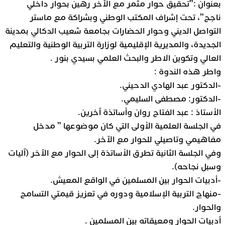
بعنوان :”تحقيق حوار مثمر مع الآخر رهين بحوار داخلي
ناجح”، تحت إشراف المكتب الوطني وبشراكة مع ماستر
التواصل الديني وحوار الحضارات بجامعة شعيب الدكالي بمدينة
الجديدة، والمديرية الإقليمية لوزارة التربية الوطنية والتعليم
العالي وتكوين الاطر والبحث العلمي بسيدي بنور .
واطر هذه الندوة :
-الدكتور عبد الهادي الدحيني.
-الدكتور: مصطفى السليمي.
الأستاذ : عبد الفتاح روان وأساتذة آخرين.
في الجلسة العلمية الأولى التي كان موضوعها ” مدخل
مفاهيمي وتاصيلي للحوار مع الآخر.
وفي الجلسة الثانية تطرق الأساتذة إلى الحوار مع الآخر (آليات
وسبل نجاحه).
-أدبيات الحوار بين المسلمين في الواقع المعيش.
-منهاج التربية الإسلامية ودوره في تعزيز قيمتي التسامح
والحوار.
أدبيات الحوار ومعيقاته بين المسلمين .