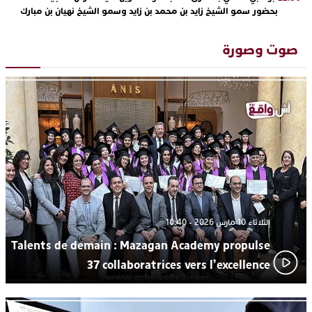
بحضور سمو الشيخ زايد بن محمد بن زايد وسمو الشيخ نهيان بن مبارك
دنيا بوطازوت تواصل تألقها الفني وتؤكد مكانتها بأداء مميز في
13:30
“كوفرة فالغيس”
صوت وصورة
يقظة أمنية تنهي كابوس الفتاة القاصر: كواليس مثيرة لعملية تحرير
19:11
رهينتين من قبضة ذي سوابق بالجديدة
اتحاد المقاولات الإعلامية يقود قاطرة التكوين بالجديدة ويستضيف
17:27
الإعلامي سعيد بلفقير في دورة استثنائية
ترسيخا لثقافة ترشيد الموارد المائية.. اختتام فعاليات النسخة الثانية
23:18
من “القرية الذكية للماء” بمركز الاصطياف ببوزنيقة
الثلاثاء 10 مارس 2026 - 10:40
Talents de demain : Mazagan Academy propulse
37 collaboratrices vers l’excellence