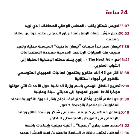
24 ساعة
ادريس شحتان يكتب : المجلس الوطني للصحافة.. الذي نريد
23:07
رحيل مؤثر.. وفاة الزميل عبد الرزاق الزيتوني تخلف حزناً بين زملائه
00:53
ومحبيه
نيسان مصر تبدأ مبيعات “نيسان ماجنيت” المجمعة محليًا، وتُعِيد
17:36
تعريف فئة السيارات الرياضية المدمجة متعددة الاستخدامات
مع « The Next Ad » ، إنوي يُسند حملته الإعلانية المقبلة إلى
16:41
الشباب المغربي
أكثر من 45 ألف متفرج يختتمون فعاليات المهرجان المتوسطي
18:38
للناظور في أجواء استثنائية
تصريح الناطق الرسمي باسم وزارة الداخلية حول الأحداث التي عرفتها
15:10
مؤخرا نقاط العبور المؤدية إلى مدينتي سبتة ومليلية
نحو إعلام أقوى وأكثر احترافية.. نجاح باهر للدورة التكوينية لاتحاد
01:30
المقاولات الإعلامية بالجديدة + صور
تفاعل جماهيري كبير مع سعيد بني شيكر ورشيدة طلال ووليد
20:48
الرحماني في المهرجان المتوسطي للناظور
محمد سعد يطرح “رقصينا” .. أغنية صيفية بإيقاعات راقصة
13:02
أبوظبي تحتفي بالذكرى السابعة والعشرين لعيد العرش المجيد
22:36