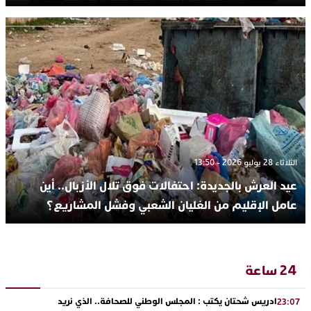
الثلاثاء 28 يوليو 2026 - 13:50
عيد العرش بالجديدة: احتفالات فوق تلال الأزبال.. أين
عامل الإقليم من الغليان الشعبي وفشل المشاريع؟
24 ساعة
ادريس شحتان يكتب : المجلس الوطني للصحافة.. الذي نريد
23:07