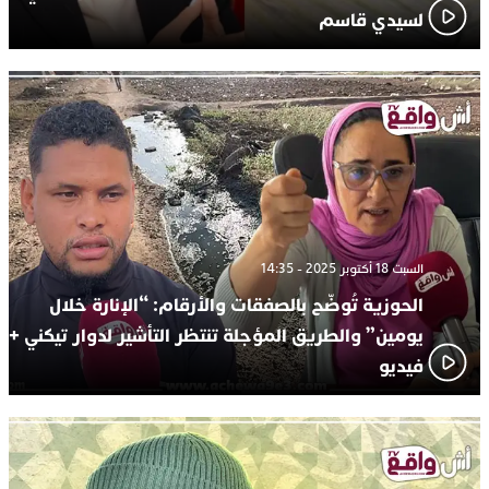
لسيدي قاسم
السبت 18 أكتوبر 2025 - 14:35
الحوزية تُوضّح بالصفقات والأرقام: “الإنارة خلال
يومين” والطريق المؤجلة تنتظر التأشير لدوار تيكني +
فيديو