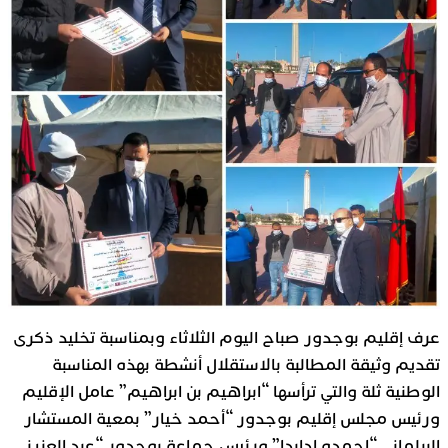
عرف إقليم بوجدور صباح اليوم الثلاثاء وبمناسبة تخليد ذكرى
تقديم وثيقة المطالبة بالاستقلال أنشطة بهذه المناسبة
الوطنية ثلة والتي ترأسها “ابراهيم بن ابراهيم” عامل الإقليم
ورئيس مجلس إقليم بوجدور “أحمد خيار” بمعية المستشار
البرلماني “احمدو ادابدا” ورئيس جماعة بوجدور “عبد العزيز