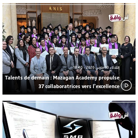
رهينتين من قبضة ذي سوابق بالجديدة
اتحاد المقاولات الإعلامية يقود قاطرة التكوين بالجديدة ويستضيف
17:27
الإعلامي سعيد بلفقير في دورة استثنائية
ترسيخا لثقافة ترشيد الموارد المائية.. اختتام فعاليات النسخة الثانية
23:18
من “القرية الذكية للماء” بمركز الاصطياف ببوزنيقة
الثلاثاء 10 مارس 2026 - 10:40
Talents de demain : Mazagan Academy propulse
37 collaboratrices vers l’excellence