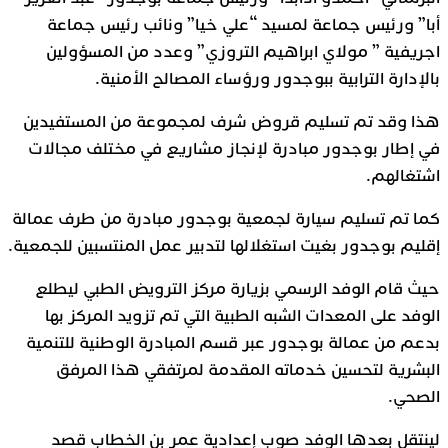
أبا” ورئيس جماعة لمسيد “علي خيا” ونائب رئيس جماعة
اجريفية ” مولاي ابراهيم التروزي” وعدد من المسؤولين
بالإدارة الترابية ببوجدور ورؤساء المصالح الأمنية.
هذا وقد تم تسليم قروض شرف لمجموعة من المستفيدين
في إطار بوجدور مبادرة لإنجاز مشاريع في مختلف مجالات
اشتغالهم.
كما تم تسليم سيارة لجمعية بوجدور مبادرة من طرف عمالة
إقليم بوجدور بغيت استغلالها لتدبير عمل المنتسبين للجمعية.
حيث قام الوفد الرسمي بزيارة مركز الترويض الطبي ليطلع
الوفد على المعدات الشبه الطبية التي تم تزويد المركز بها
بدعم من عمالة بوجدور عبر قسم المبادرة الوطنية للتنمية
البشرية لتحسين خدماته المقدمة لمرتفقي هذا المرفق
الصحي.
لينتقل بعدها الوفد صوب إعدادية عمر بن الخطاب قصد