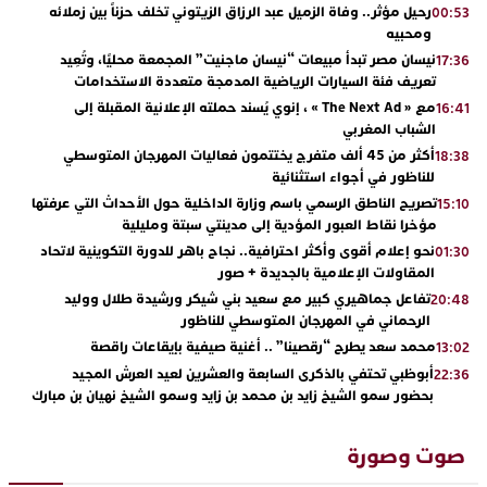
رحيل مؤثر.. وفاة الزميل عبد الرزاق الزيتوني تخلف حزناً بين زملائه
00:53
ومحبيه
نيسان مصر تبدأ مبيعات “نيسان ماجنيت” المجمعة محليًا، وتُعِيد
17:36
تعريف فئة السيارات الرياضية المدمجة متعددة الاستخدامات
مع « The Next Ad » ، إنوي يُسند حملته الإعلانية المقبلة إلى
16:41
الشباب المغربي
أكثر من 45 ألف متفرج يختتمون فعاليات المهرجان المتوسطي
18:38
للناظور في أجواء استثنائية
تصريح الناطق الرسمي باسم وزارة الداخلية حول الأحداث التي عرفتها
15:10
مؤخرا نقاط العبور المؤدية إلى مدينتي سبتة ومليلية
نحو إعلام أقوى وأكثر احترافية.. نجاح باهر للدورة التكوينية لاتحاد
01:30
المقاولات الإعلامية بالجديدة + صور
تفاعل جماهيري كبير مع سعيد بني شيكر ورشيدة طلال ووليد
20:48
الرحماني في المهرجان المتوسطي للناظور
محمد سعد يطرح “رقصينا” .. أغنية صيفية بإيقاعات راقصة
13:02
أبوظبي تحتفي بالذكرى السابعة والعشرين لعيد العرش المجيد
22:36
بحضور سمو الشيخ زايد بن محمد بن زايد وسمو الشيخ نهيان بن مبارك
دنيا بوطازوت تواصل تألقها الفني وتؤكد مكانتها بأداء مميز في
13:30
“كوفرة فالغيس”
صوت وصورة
يقظة أمنية تنهي كابوس الفتاة القاصر: كواليس مثيرة لعملية تحرير
19:11