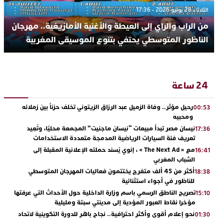
الثلاثاء 28 يوليو 2026 - 17:36
من الراب والراي إلى العيطة والأغنية الأمازيغية.. مهرجان
الناظور المتوسطي يحتفي بتنوع الموسيقى المغربية
24 ساعة
رحيل مؤثر.. وفاة الزميل عبد الرزاق الزيتوني تخلف حزناً بين زملائه
00:53
ومحبيه
نيسان مصر تبدأ مبيعات “نيسان ماجنيت” المجمعة محليًا، وتُعِيد
17:36
تعريف فئة السيارات الرياضية المدمجة متعددة الاستخدامات
مع « The Next Ad » ، إنوي يُسند حملته الإعلانية المقبلة إلى
16:41
الشباب المغربي
أكثر من 45 ألف متفرج يختتمون فعاليات المهرجان المتوسطي
18:38
للناظور في أجواء استثنائية
تصريح الناطق الرسمي باسم وزارة الداخلية حول الأحداث التي عرفتها
15:10
مؤخرا نقاط العبور المؤدية إلى مدينتي سبتة ومليلية
نحو إعلام أقوى وأكثر احترافية.. نجاح باهر للدورة التكوينية لاتحاد
01:30