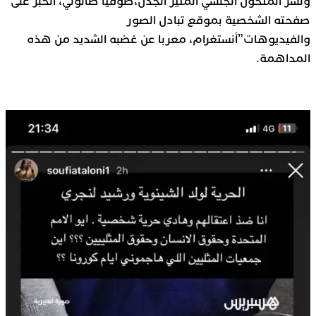
ونشر المتحول الجنسي المثير الجدل،صوفيا طالوني، الخبر على
صفحته الشخصية بموقع تبادل الصور
والفيديوهات”أنستغرام، معربا عن غضبه الشديد من هذه
المداهمة.