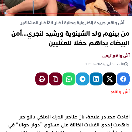
آش واقع جريدة إلكترونية وطنية أخبار 24
أخبار المشاهير
من بينهم ولد الشينوية ورشيد لنجري…أمن
البيضاء يداهم حفلا للمثليين
آش واقع تيفي
الأحد 30 أبريل 2023 - 19:59
أش واقع
أفادت مصادر عليمة،
بأن عناصر الدرك الملكي بالنواصر
داهمت إحدى الفيلات الكائنة على مستوى “دوار جوالا” في