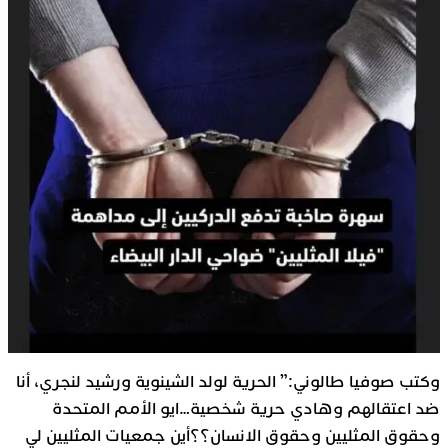
وكتب صوفيا طالوني:” الحرية لولد الشينوية ورشيد لنجري، أنا
ضد اعتقالهم وهادي حرية شخصية…ايو الأمم المتحدة
وحقوق المثليين وحقوق الانسان؟؟أين جمعيات المثليين لي