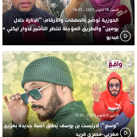
السبت 18 أكتوبر 2025 - 14:35
الحوزية تُوضّح بالصفقات والأرقام: “الإنارة خلال
يومين” والطريق المؤجلة تنتظر التأشير لدوار تيكني +
فيديو
الإثنين 6 أكتوبر 2025 - 17:31
“وسع”: لارتيست بن يوسف يُطلق أغنية جديدة بمزيج
مغربي-مصري فريد