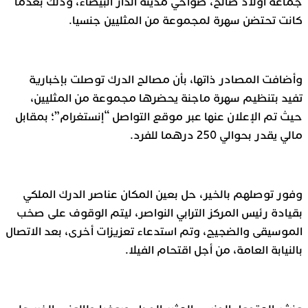
جماعة أولاد صالح، ضواحي مدينة الدار البيضاء، وذلك بعدما
كانت تحتضن سهرة لمجموعة من المثليين جنسيا.
وأضافت المصادر ذاتها، بأن مصالح الدرك توصلت بإخبارية
تفيد بتنظيم سهرة ماجنة يحضرها مجموعة من المثليين،
حيث تم الإعلان عنها عبر موقع التواصل “إنستغرام”؛ بمقابل
مالي يقدر بحوالي 250 درهما للفرد.
وفور توصلهم بالخير، حل بعين المكان عناصر الدرك الملكي
بقيادة رئيس المركز الترابي النواصر، ليتم الوقوف على صخب
الموسيقى والضجيج، وتم استدعاء تعزيزات أخرى، بعد الاتصال
بالنيابة العامة، من أجل اقتحام الفيلا.