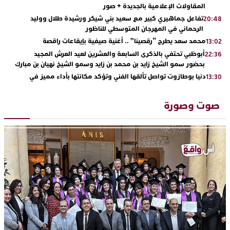
المقاولات الإعلامية بالجديدة + صور
تفاعل جماهيري كبير مع سعيد بني شيكر ورشيدة طلال ووليد
20:48
الرحماني في المهرجان المتوسطي للناظور
محمد سعد يطرح “رقصينا” .. أغنية صيفية بإيقاعات راقصة
13:02
أبوظبي تحتفي بالذكرى السابعة والعشرين لعيد العرش المجيد
22:36
بحضور سمو الشيخ زايد بن محمد بن زايد وسمو الشيخ نهيان بن مبارك
دنيا بوطازوت تواصل تألقها الفني وتؤكد مكانتها بأداء مميز في
13:30
“كوفرة فالغيس”
يقظة أمنية تنهي كابوس الفتاة القاصر: كواليس مثيرة لعملية تحرير
19:11
صوت وصورة
رهينتين من قبضة ذي سوابق بالجديدة
اتحاد المقاولات الإعلامية يقود قاطرة التكوين بالجديدة ويستضيف
17:27
الإعلامي سعيد بلفقير في دورة استثنائية
ترسيخا لثقافة ترشيد الموارد المائية.. اختتام فعاليات النسخة الثانية
23:18
من “القرية الذكية للماء” بمركز الاصطياف ببوزنيقة
من الراب والراي إلى العيطة والأغنية الأمازيغية.. مهرجان الناظور
17:36
المتوسطي يحتفي بتنوع الموسيقى المغربية