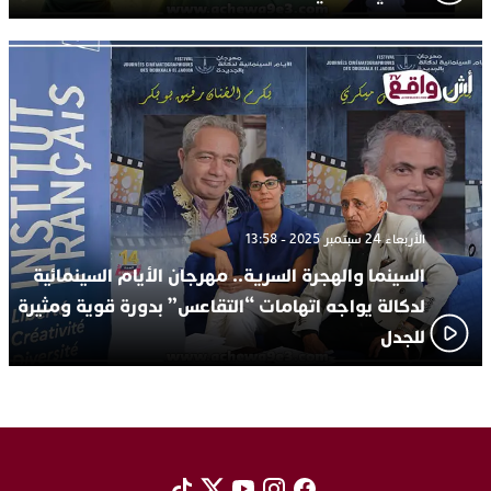
الأربعاء 24 سبتمبر 2025 - 13:58
السينما والهجرة السرية.. مهرجان الأيام السينمائية
لدكالة يواجه اتهامات “التقاعس” بدورة قوية ومثيرة
للجدل