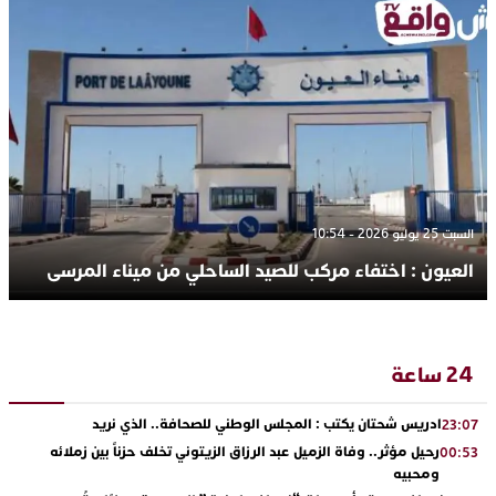
السبت 25 يوليو 2026 - 10:54
العيون : اختفاء مركب للصيد الساحلي من ميناء المرسى
24 ساعة
ادريس شحتان يكتب : المجلس الوطني للصحافة.. الذي نريد
23:07
رحيل مؤثر.. وفاة الزميل عبد الرزاق الزيتوني تخلف حزناً بين زملائه
00:53
ومحبيه