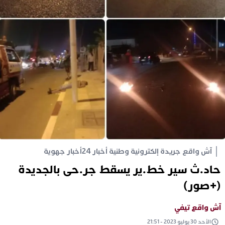
آش واقع جريدة إلكترونية وطنية أخبار 24
أخبار جهوية
حاد.ث سير خط.ير يسقط جر.حى بالجديدة
(+صور)
آش واقع تيفي
الأحد 30 يوليو 2023 - 21:51