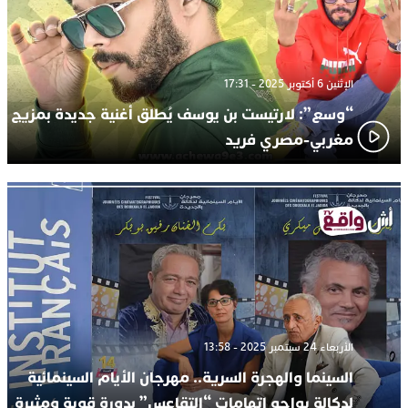
الإثنين 6 أكتوبر 2025 - 17:31
“وسع”: لارتيست بن يوسف يُطلق أغنية جديدة بمزيج
مغربي-مصري فريد
الأربعاء 24 سبتمبر 2025 - 13:58
السينما والهجرة السرية.. مهرجان الأيام السينمائية
لدكالة يواجه اتهامات “التقاعس” بدورة قوية ومثيرة