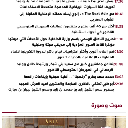
نيسان مصر تبدأ مبيعات “نيسان ماجنيت” المجمعة محليًا، وتُعِيد
17:36
تعريف فئة السيارات الرياضية المدمجة متعددة الاستخدامات
مع « The Next Ad » ، إنوي يُسند حملته الإعلانية المقبلة إلى
16:41
الشباب المغربي
أكثر من 45 ألف متفرج يختتمون فعاليات المهرجان المتوسطي
18:38
للناظور في أجواء استثنائية
تصريح الناطق الرسمي باسم وزارة الداخلية حول الأحداث التي عرفتها
15:10
مؤخرا نقاط العبور المؤدية إلى مدينتي سبتة ومليلية
نحو إعلام أقوى وأكثر احترافية.. نجاح باهر للدورة التكوينية لاتحاد
01:30
المقاولات الإعلامية بالجديدة + صور
تفاعل جماهيري كبير مع سعيد بني شيكر ورشيدة طلال ووليد
20:48
الرحماني في المهرجان المتوسطي للناظور
محمد سعد يطرح “رقصينا” .. أغنية صيفية بإيقاعات راقصة
13:02
أبوظبي تحتفي بالذكرى السابعة والعشرين لعيد العرش المجيد
22:36
بحضور سمو الشيخ زايد بن محمد بن زايد وسمو الشيخ نهيان بن مبارك
دنيا بوطازوت تواصل تألقها الفني وتؤكد مكانتها بأداء مميز في
13:30
“كوفرة فالغيس”
صوت وصورة
يقظة أمنية تنهي كابوس الفتاة القاصر: كواليس مثيرة لعملية تحرير
19:11
رهينتين من قبضة ذي سوابق بالجديدة
اتحاد المقاولات الإعلامية يقود قاطرة التكوين بالجديدة ويستضيف
17:27
الإعلامي سعيد بلفقير في دورة استثنائية