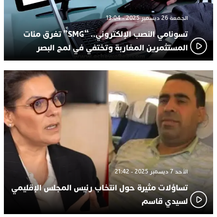
الجمعة 26 ديسمبر 2025 - 13:04
تسونامي النصب الإلكتروني.. “SMG” تغرق مئات
المستثمرين المغاربة وتختفي في لمح البصر
الأحد 7 ديسمبر 2025 - 21:42
تساؤلات مثيرة حول انتخاب رئيس المجلس الإقليمي
لسيدي قاسم