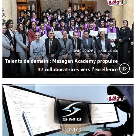
ترسيخا لثقافة ترشيد الموارد المائية.. اختتام فعاليات النسخة الثانية
23:18
من “القرية الذكية للماء” بمركز الاصطياف ببوزنيقة
الثلاثاء 10 مارس 2026 - 10:40
Talents de demain : Mazagan Academy propulse
37 collaboratrices vers l’excellence