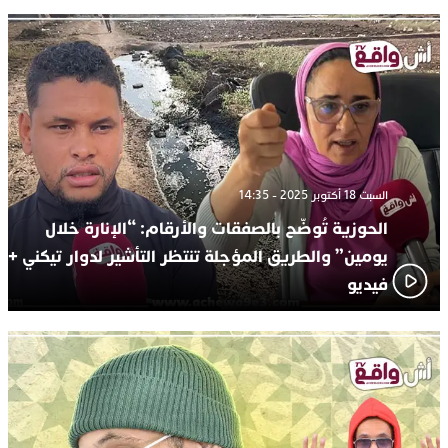
السبت 18 أكتوبر 2025 - 14:35
الحوزية تُوضّح بالصفقات والأرقام: “الإنارة خلال
يومين” والطريق المؤجلة تنتظر التأشير لدوار تيكني +
فيديو