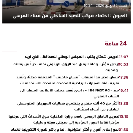
السبت 25 يوليو 2026 - 10:54
العيون : اختفاء مركب للصيد الساحلي من ميناء المرسى
24 ساعة
ادريس شحتان يكتب : المجلس الوطني للصحافة.. الذي نريد
23:07
رحيل مؤثر.. وفاة الزميل عبد الرزاق الزيتوني تخلف حزناً بين زملائه
00:53
ومحبيه
نيسان مصر تبدأ مبيعات “نيسان ماجنيت” المجمعة محليًا، وتُعِيد
17:36
تعريف فئة السيارات الرياضية المدمجة متعددة الاستخدامات
مع « The Next Ad » ، إنوي يُسند حملته الإعلانية المقبلة إلى
16:41
الشباب المغربي
أكثر من 45 ألف متفرج يختتمون فعاليات المهرجان المتوسطي
18:38
للناظور في أجواء استثنائية
تصريح الناطق الرسمي باسم وزارة الداخلية حول الأحداث التي عرفتها
15:10
مؤخرا نقاط العبور المؤدية إلى مدينتي سبتة ومليلية
نحو إعلام أقوى وأكثر احترافية.. نجاح باهر للدورة التكوينية لاتحاد
01:30