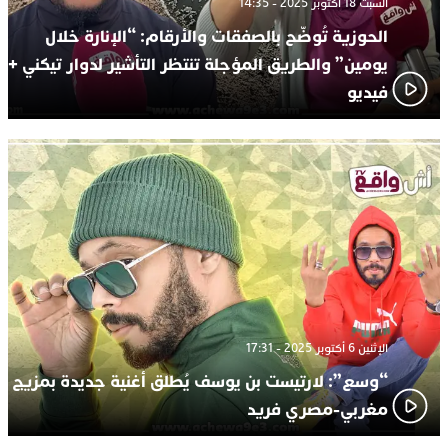
السبت 18 أكتوبر 2025 - 14:35
الحوزية تُوضّح بالصفقات والأرقام: “الإنارة خلال
يومين” والطريق المؤجلة تنتظر التأشير لدوار تيكني +
فيديو
الإثنين 6 أكتوبر 2025 - 17:31
“وسع”: لارتيست بن يوسف يُطلق أغنية جديدة بمزيج
مغربي-مصري فريد