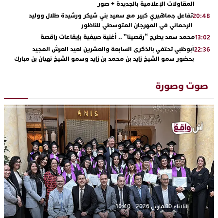
المقاولات الإعلامية بالجديدة + صور
تفاعل جماهيري كبير مع سعيد بني شيكر ورشيدة طلال ووليد
20:48
الرحماني في المهرجان المتوسطي للناظور
محمد سعد يطرح “رقصينا” .. أغنية صيفية بإيقاعات راقصة
13:02
أبوظبي تحتفي بالذكرى السابعة والعشرين لعيد العرش المجيد
22:36
بحضور سمو الشيخ زايد بن محمد بن زايد وسمو الشيخ نهيان بن مبارك
دنيا بوطازوت تواصل تألقها الفني وتؤكد مكانتها بأداء مميز في
13:30
“كوفرة فالغيس”
صوت وصورة
يقظة أمنية تنهي كابوس الفتاة القاصر: كواليس مثيرة لعملية تحرير
19:11
رهينتين من قبضة ذي سوابق بالجديدة
اتحاد المقاولات الإعلامية يقود قاطرة التكوين بالجديدة ويستضيف
17:27
الإعلامي سعيد بلفقير في دورة استثنائية
ترسيخا لثقافة ترشيد الموارد المائية.. اختتام فعاليات النسخة الثانية
23:18
من “القرية الذكية للماء” بمركز الاصطياف ببوزنيقة
الثلاثاء 10 مارس 2026 - 10:40