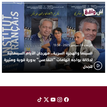
الأربعاء 24 سبتمبر 2025 - 13:58
السينما والهجرة السرية.. مهرجان الأيام السينمائية
لدكالة يواجه اتهامات “التقاعس” بدورة قوية ومثيرة
للجدل