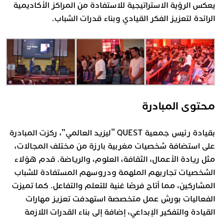
يعكس الرؤية الاستراتيجية للاستفادة من المراكز الأكاديمية
الرائدة لتعزيز الفكر القيادي وبناء قدرات الشباب.
محتوى المبادرة
بقيادة رئيس جمعية QUEST “ليزيد العالمي”، ركزت المبادرة
على استضافة شخصيات مغربية بارزة من مختلف المجالات،
مثل ريادة الأعمال، الثقافة، العلوم، والرياضة. قدم هؤلاء
الشخصيات تجاربهم الملهمة ودروسهم المستفادة للشباب
المشاركين، مما أتاح فرصًا غنية للتعلم والتفاعل. كما تميزت
الفعاليات بورش عمل متخصصة استهدفت تعزيز مهارات
القيادة والتفكير الإبداعي، إضافة إلى بناء القدرات اللازمة