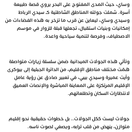
وساي، حيث المدى المفتوح على البحر يروي قصة طبيعة
آسرة. شملت جولته المناطق الشاطئية كـ سيدي الرباط
وسيدي وساي، ليعاين عن قرب ما تزخر به هذه الفضاءات من
إمكانيات وبنيات استقبال، تجعلها قبلة للزوار في موسم
الاصطياف، وفرصة لتنمية سياحية واعدة.
وتأتي هذه الجولات الميدانية ضمن سلسلة زيارات متواصلة
همّت مختلف مناطق الإقليم، من الدائرة الجبلية إلى بيوكرى
وآيت عميرة وسيدي بيبي، في تعبير صادق عن رؤية عامل
الإقليم المرتكزة على المعاينة المباشرة والإنصات العميق
لانتظارات السكان وتطلعاتهم.
جولات ليست ككل الجولات.. بل خطوات حقيقية نحو إقليم
متوازن، ينهض من قلب ترابه، ويصغي لصوت ناسه.