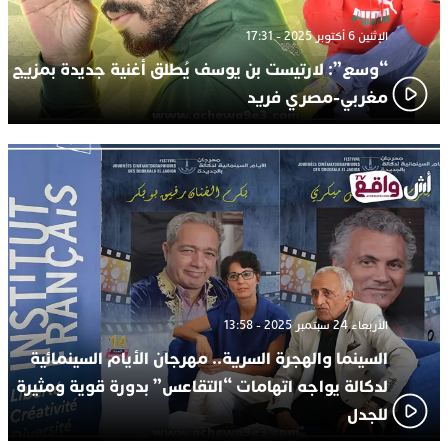
الإثنين 6 أكتوبر 2025 - 17:31
“وسع”: لارتيست بن يوسف يُطلق أغنية جديدة بمزيج
مغربي-مصري فريد
الأربعاء 24 سبتمبر 2025 - 13:58
السينما والهجرة السرية.. مهرجان الأيام السينمائية
لدكالة يواجه اتهامات “التقاعس” بدورة قوية ومثيرة
للجدل