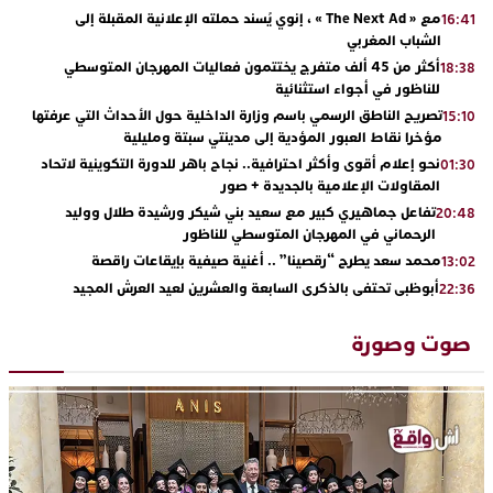
مع « The Next Ad » ، إنوي يُسند حملته الإعلانية المقبلة إلى
16:41
الشباب المغربي
أكثر من 45 ألف متفرج يختتمون فعاليات المهرجان المتوسطي
18:38
للناظور في أجواء استثنائية
تصريح الناطق الرسمي باسم وزارة الداخلية حول الأحداث التي عرفتها
15:10
مؤخرا نقاط العبور المؤدية إلى مدينتي سبتة ومليلية
نحو إعلام أقوى وأكثر احترافية.. نجاح باهر للدورة التكوينية لاتحاد
01:30
المقاولات الإعلامية بالجديدة + صور
تفاعل جماهيري كبير مع سعيد بني شيكر ورشيدة طلال ووليد
20:48
الرحماني في المهرجان المتوسطي للناظور
محمد سعد يطرح “رقصينا” .. أغنية صيفية بإيقاعات راقصة
13:02
أبوظبي تحتفي بالذكرى السابعة والعشرين لعيد العرش المجيد
22:36
بحضور سمو الشيخ زايد بن محمد بن زايد وسمو الشيخ نهيان بن مبارك
دنيا بوطازوت تواصل تألقها الفني وتؤكد مكانتها بأداء مميز في
13:30
صوت وصورة
“كوفرة فالغيس”
يقظة أمنية تنهي كابوس الفتاة القاصر: كواليس مثيرة لعملية تحرير
19:11
رهينتين من قبضة ذي سوابق بالجديدة
اتحاد المقاولات الإعلامية يقود قاطرة التكوين بالجديدة ويستضيف
17:27
الإعلامي سعيد بلفقير في دورة استثنائية