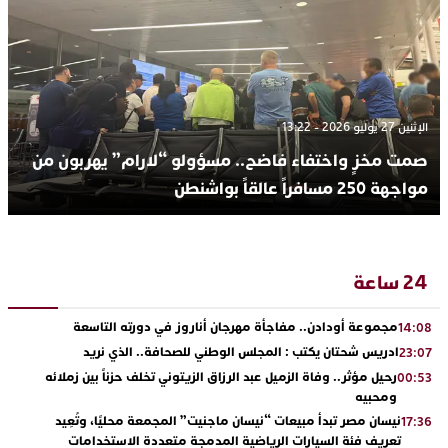
الإثنين 27 يوليو 2026 - 13:22
صمت مخزٍ واختفاء فاضح.. مسؤولو “لارام” يهربون من
مواجهة 250 مسافراً عالقاً بواشنطن
24 ساعة
مجموعة أودادن.. مفاجأة مهرجان أناروز في دورته التاسعة
14:08
ادريس شحتان يكتب : المجلس الوطني للصحافة.. الذي نريد
23:07
رحيل مؤثر.. وفاة الزميل عبد الرزاق الزيتوني تخلف حزناً بين زملائه
00:53
ومحبيه
نيسان مصر تبدأ مبيعات “نيسان ماجنيت” المجمعة محليًا، وتُعِيد
17:36
تعريف فئة السيارات الرياضية المدمجة متعددة الاستخدامات