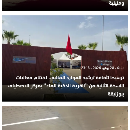
ومليلية
الثلاثاء 28 يوليو 2026 - 23:18
ترسيخا لثقافة ترشيد الموارد المائية.. اختتام فعاليات
النسخة الثانية من “القرية الذكية للماء” بمركز الاصطياف
ببوزنيقة