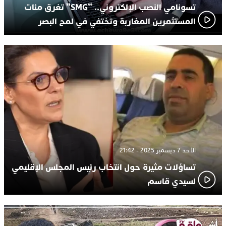
تسونامي النصب الإلكتروني.. “SMG” تغرق مئات
المستثمرين المغاربة وتختفي في لمح البصر
الأحد 7 ديسمبر 2025 - 21:42
تساؤلات مثيرة حول انتخاب رئيس المجلس الإقليمي
لسيدي قاسم