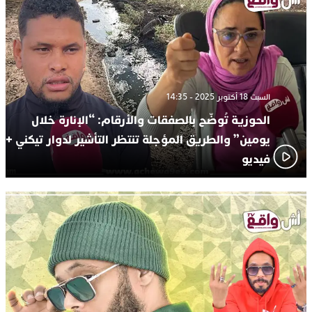
السبت 18 أكتوبر 2025 - 14:35
الحوزية تُوضّح بالصفقات والأرقام: “الإنارة خلال
يومين” والطريق المؤجلة تنتظر التأشير لدوار تيكني +
فيديو