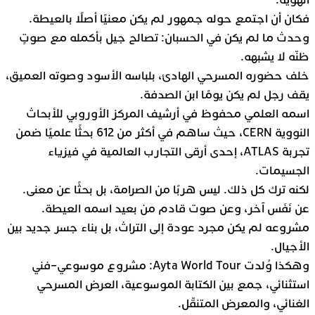
الهوية.
فكان أن اجتمع حوله جمهور لم يكن معنيًا أصلًا بالعيطة.
وحدث ما لم يكن في الحسبان: تصالح جيل بأكمله مع صوتٍ
ظنّه لا يشبهه.
خلف حضوره المسرحي الهادئ، بلباسه الأسود وصوته العميق،
يقف رجل لم يكن يومًا ابن الصدفة.
اسمه العلمي محفوظ في أرشيف المركز الأوروبي للأبحاث
النووية CERN، حيث ساهم في أكثر من 612 بحثًا علميًا ضمن
تجربة ATLAS، إحدى أرقى التجارب العالمية في فيزياء
الجسيمات.
لكنه ترك كل ذلك. ليس هربًا من الصرامة، بل بحثًا عن معنى.
عن نَفَس آخر، وعن صوت قادم من بعيد اسمه العيطة.
مشروعه لم يكن مجرد عودة إلى التراث، بل بناء جسر جديد بين
الأجيال.
وهكذا وُلدت Ayta World Tour: مشروع موسوعي–فني
استثنائي، جمع بين الكتابة الموسوعية، العرض المسرحي
الغنائي، والمعرض المتنقّل.