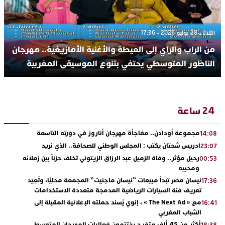
الثلاثاء 28 يوليو 2026 - 17:36
من الراب والراي إلى العيطة والأغنية الأمازيغية.. مهرجان
الناظور المتوسطي يحتفي بتنوع الموسيقى المغربية
24 ساعة
مجموعة أودادن.. مفاجأة مهرجان أناروز في دورته التاسعة
14:08
ادريس شحتان يكتب : المجلس الوطني للصحافة.. الذي نريد
23:07
رحيل مؤثر.. وفاة الزميل عبد الرزاق الزيتوني تخلف حزناً بين زملائه
00:53
ومحبيه
نيسان مصر تبدأ مبيعات “نيسان ماجنيت” المجمعة محليًا، وتُعِيد
17:36
تعريف فئة السيارات الرياضية المدمجة متعددة الاستخدامات
مع « The Next Ad » ، إنوي يُسند حملته الإعلانية المقبلة إلى
16:41
الشباب المغربي
أكثر من 45 ألف متفرج يختتمون فعاليات المهرجان المتوسطي