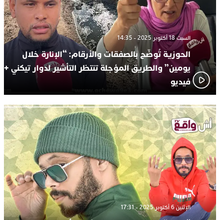
السبت 18 أكتوبر 2025 - 14:35
الحوزية تُوضّح بالصفقات والأرقام: “الإنارة خلال
يومين” والطريق المؤجلة تنتظر التأشير لدوار تيكني +
فيديو
الإثنين 6 أكتوبر 2025 - 17:31