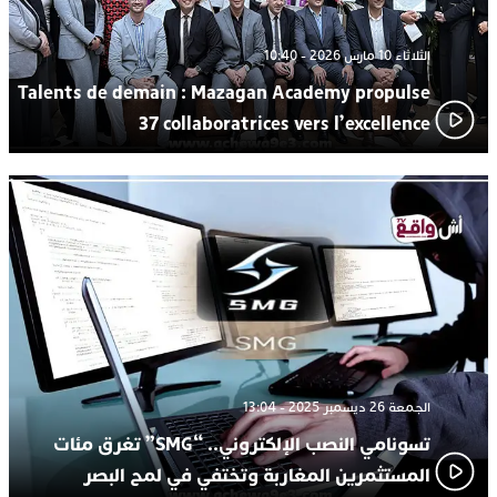
الثلاثاء 10 مارس 2026 - 10:40
Talents de demain : Mazagan Academy propulse
37 collaboratrices vers l’excellence
الجمعة 26 ديسمبر 2025 - 13:04
تسونامي النصب الإلكتروني.. “SMG” تغرق مئات
المستثمرين المغاربة وتختفي في لمح البصر