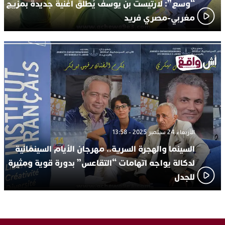
“وسع”: لارتيست بن يوسف يُطلق أغنية جديدة بمزيج
مغربي-مصري فريد
الأربعاء 24 سبتمبر 2025 - 13:58
السينما والهجرة السرية.. مهرجان الأيام السينمائية
لدكالة يواجه اتهامات “التقاعس” بدورة قوية ومثيرة
للجدل