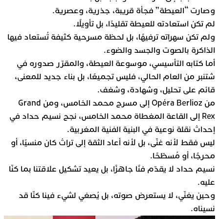
وصارت “العيطة” فجأة قريبة، جذرية، وعصرية.
لم تكن استعادته للعيطة تقليدًا، بل تأويلًا.
ولم تكن سهراته ترفيهًا، بل لحظة مسرحية كثيفة تُستعاد فيها
الذاكرة بالصوت والجسد والضوء.
أما كتابه التأسيسي، موسوعة العيطة، والمقرّر صدوره في
شتنبر من العام الحالي، فليس تجميعًا، بل بناء جديد للمعنى،
قائم على تحليل، وشهادة، وشغف.
من Opéra Berlioz إلى مسرح محمد الخامس، ومن Grand
Rex إلى القاعة المغطاة محمد الخامس، نجح نسيم حداد في
إحداث نقلة نوعية في البنية الفنية المغربية.
ليس فقط لأنه غنّى، بل لأنه أعاد الثقة إلى تراث كان منسيًا، أو
محرجًا، أو مُسطّحًا.
نسيم حداد لا يقدّم فنًا جاهزًا، بل يعيد تشكيل علاقتنا بما كنّا
عليه.
وحين يغنّي، لا يستعرض صوته، بل يُصغي لشيء فينا كنّا قد
نسيناه.