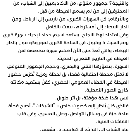
والنتيجة؟ جمهور متنوّع، من الأكاديميين إلى الشباب، من
المحترفين إلى من لم يسمع العيطة من قبل.
وبالأرقام: كل السهرات الكبرى، من باريس إلى الرباط، ومن
الدار البيضاء إلى أمستردام، بيعت بالكامل.
وفي امتداد لهذا النجاح، يستعد نسيم حداد لإحياء سهرة كبرى
يوم السبت 5 يوليوز، في الساحة الكبرى لموروكو مول بالدار
البيضاء، والتي تُعدّ حتى الآن أضخم سهرة مخصصة لفن
العيطة في التاريخ المغربي الحديث.
السهرة، بتصوّرها التقني والبصري، وحجم الجمهور المتوقع،
لا تمثل محطة احتفالية فقط، بل لحظة رمزية تُكرّس حضور
العيطة في الفضاء العمومي الحضري، كفنّ يستعيد مكانته
خارج الصور النمطية.
ليس هذا ضجّة مؤقتة، بل أثر طويل.
فالذي كان يُنظر إليه كصوت خاص بـ “الشيخات”، أصبح فجأة
مادة حيّة في وسائل التواصل، وعلى المسرح، وفي قلب
النقاشات الفنية.
عاد الشباب إلى التراث، لا كواجب، بل بشغف.