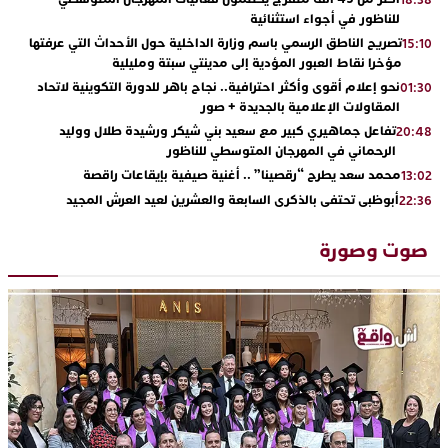
18:38
للناظور في أجواء استثنائية
تصريح الناطق الرسمي باسم وزارة الداخلية حول الأحداث التي عرفتها
15:10
مؤخرا نقاط العبور المؤدية إلى مدينتي سبتة ومليلية
نحو إعلام أقوى وأكثر احترافية.. نجاح باهر للدورة التكوينية لاتحاد
01:30
المقاولات الإعلامية بالجديدة + صور
تفاعل جماهيري كبير مع سعيد بني شيكر ورشيدة طلال ووليد
20:48
الرحماني في المهرجان المتوسطي للناظور
محمد سعد يطرح “رقصينا” .. أغنية صيفية بإيقاعات راقصة
13:02
أبوظبي تحتفي بالذكرى السابعة والعشرين لعيد العرش المجيد
22:36
بحضور سمو الشيخ زايد بن محمد بن زايد وسمو الشيخ نهيان بن مبارك
دنيا بوطازوت تواصل تألقها الفني وتؤكد مكانتها بأداء مميز في
13:30
صوت وصورة
“كوفرة فالغيس”
يقظة أمنية تنهي كابوس الفتاة القاصر: كواليس مثيرة لعملية تحرير
19:11
رهينتين من قبضة ذي سوابق بالجديدة
اتحاد المقاولات الإعلامية يقود قاطرة التكوين بالجديدة ويستضيف
17:27
الإعلامي سعيد بلفقير في دورة استثنائية