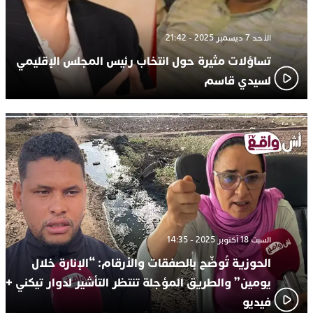
الأحد 7 ديسمبر 2025 - 21:42
تساؤلات مثيرة حول انتخاب رئيس المجلس الإقليمي
لسيدي قاسم
السبت 18 أكتوبر 2025 - 14:35
الحوزية تُوضّح بالصفقات والأرقام: “الإنارة خلال
يومين” والطريق المؤجلة تنتظر التأشير لدوار تيكني +
فيديو