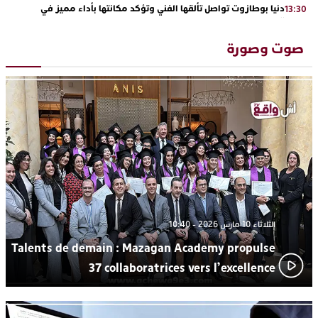
دنيا بوطازوت تواصل تألقها الفني وتؤكد مكانتها بأداء مميز في
13:30
“كوفرة فالغيس”
يقظة أمنية تنهي كابوس الفتاة القاصر: كواليس مثيرة لعملية تحرير
19:11
صوت وصورة
رهينتين من قبضة ذي سوابق بالجديدة
اتحاد المقاولات الإعلامية يقود قاطرة التكوين بالجديدة ويستضيف
17:27
الإعلامي سعيد بلفقير في دورة استثنائية
ترسيخا لثقافة ترشيد الموارد المائية.. اختتام فعاليات النسخة الثانية
23:18
من “القرية الذكية للماء” بمركز الاصطياف ببوزنيقة
من الراب والراي إلى العيطة والأغنية الأمازيغية.. مهرجان الناظور
17:36
المتوسطي يحتفي بتنوع الموسيقى المغربية
الثلاثاء 10 مارس 2026 - 10:40
Talents de demain : Mazagan Academy propulse
37 collaboratrices vers l’excellence