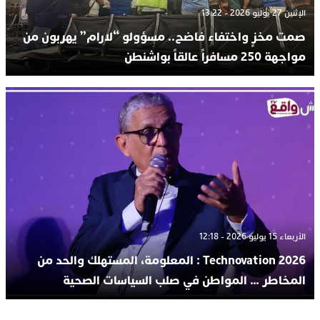
الإثنين 27 يوليو 2026 - 13:22
صمت مخزٍ واختفاء فاضح.. مسؤولو “لارام” يهربون من
مواجهة 250 مسافراً عالقاً بواشنطن
الأربعاء 15 يوليو 2026 - 12:18
Technovation 2026 : المعلومة، المستهلك والحد من
المخاطر … المواطن في صلب السياسات الصحية