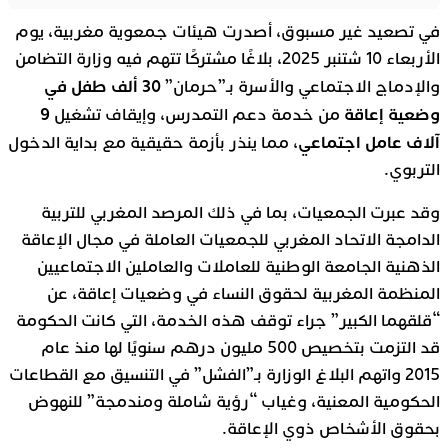
في تصعيد غير مسبوق، أصدرت هيئات جمعوية مغربية، يوم
الأربعاء 10 شتنبر 2025، بلاغًا مشتركًا تتهم فيه وزارة التضامن
30 ألف طفل في
والإدماج الاجتماعي والأسرة بـ”حرمان”
وضعية إعاقة
9
من خدمة دعم التمدرس، وإيقاف تشغيل
آلاف عامل اجتماعي
، مما ينذر بأزمة حقيقية مع بداية الدخول
التربوي.
وقد عبرت الجمعيات، بما في ذلك
المرصد المغربي للتربية
الدامجة الاتحاد المغربي للجمعيات العاملة في مجال الإعاقة
الذهنية الجامعة الوطنية للعاملات والعاملين الاجتماعيين
المنظمة المغربية لحقوق النساء في وضعيات إعاقة
، عن
“قلقهما الكبير” جراء توقف هذه الخدمة، التي كانت الحكومة
قد التزمت بتخصيص 500 مليون درهم سنويًا لها منذ عام
2015 واتهم البلاغ الوزارة بـ”الفشل” في التنسيق مع القطاعات
الحكومية المعنية، وغياب “رؤية شاملة ومندمجة” للنهوض
بحقوق الأشخاص ذوي الإعاقة.