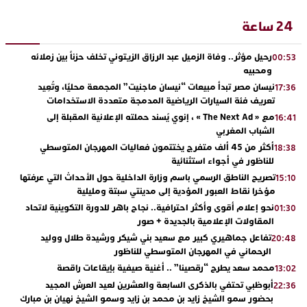
24 ساعة
رحيل مؤثر.. وفاة الزميل عبد الرزاق الزيتوني تخلف حزناً بين زملائه
00:53
ومحبيه
نيسان مصر تبدأ مبيعات “نيسان ماجنيت” المجمعة محليًا، وتُعِيد
17:36
تعريف فئة السيارات الرياضية المدمجة متعددة الاستخدامات
مع « The Next Ad » ، إنوي يُسند حملته الإعلانية المقبلة إلى
16:41
الشباب المغربي
أكثر من 45 ألف متفرج يختتمون فعاليات المهرجان المتوسطي
18:38
للناظور في أجواء استثنائية
تصريح الناطق الرسمي باسم وزارة الداخلية حول الأحداث التي عرفتها
15:10
مؤخرا نقاط العبور المؤدية إلى مدينتي سبتة ومليلية
نحو إعلام أقوى وأكثر احترافية.. نجاح باهر للدورة التكوينية لاتحاد
01:30
المقاولات الإعلامية بالجديدة + صور
تفاعل جماهيري كبير مع سعيد بني شيكر ورشيدة طلال ووليد
20:48
الرحماني في المهرجان المتوسطي للناظور
محمد سعد يطرح “رقصينا” .. أغنية صيفية بإيقاعات راقصة
13:02
أبوظبي تحتفي بالذكرى السابعة والعشرين لعيد العرش المجيد
22:36
بحضور سمو الشيخ زايد بن محمد بن زايد وسمو الشيخ نهيان بن مبارك