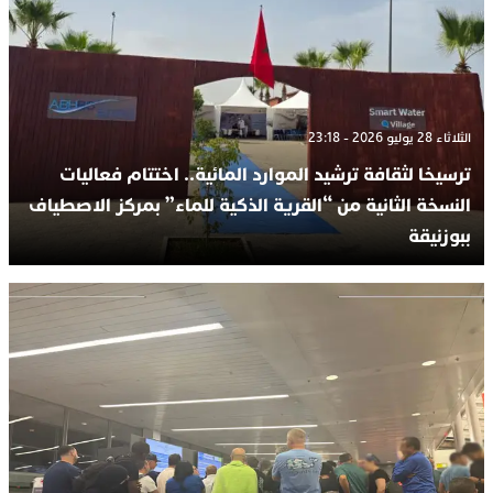
الثلاثاء 28 يوليو 2026 - 23:18
ترسيخا لثقافة ترشيد الموارد المائية.. اختتام فعاليات
النسخة الثانية من “القرية الذكية للماء” بمركز الاصطياف
ببوزنيقة