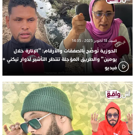
السبت 18 أكتوبر 2025 - 14:35
الحوزية تُوضّح بالصفقات والأرقام: “الإنارة خلال
يومين” والطريق المؤجلة تنتظر التأشير لدوار تيكني +
فيديو