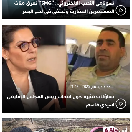
تسونامي النصب الإلكتروني.. “SMG” تغرق مئات
المستثمرين المغاربة وتختفي في لمح البصر
الأحد 7 ديسمبر 2025 - 21:42
تساؤلات مثيرة حول انتخاب رئيس المجلس الإقليمي
لسيدي قاسم