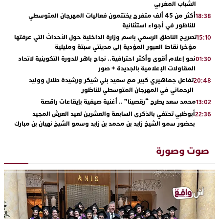
الشباب المغربي
أكثر من 45 ألف متفرج يختتمون فعاليات المهرجان المتوسطي
18:38
للناظور في أجواء استثنائية
تصريح الناطق الرسمي باسم وزارة الداخلية حول الأحداث التي عرفتها
15:10
مؤخرا نقاط العبور المؤدية إلى مدينتي سبتة ومليلية
نحو إعلام أقوى وأكثر احترافية.. نجاح باهر للدورة التكوينية لاتحاد
01:30
المقاولات الإعلامية بالجديدة + صور
تفاعل جماهيري كبير مع سعيد بني شيكر ورشيدة طلال ووليد
20:48
الرحماني في المهرجان المتوسطي للناظور
محمد سعد يطرح “رقصينا” .. أغنية صيفية بإيقاعات راقصة
13:02
أبوظبي تحتفي بالذكرى السابعة والعشرين لعيد العرش المجيد
22:36
بحضور سمو الشيخ زايد بن محمد بن زايد وسمو الشيخ نهيان بن مبارك
دنيا بوطازوت تواصل تألقها الفني وتؤكد مكانتها بأداء مميز في
13:30
“كوفرة فالغيس”
صوت وصورة
يقظة أمنية تنهي كابوس الفتاة القاصر: كواليس مثيرة لعملية تحرير
19:11
رهينتين من قبضة ذي سوابق بالجديدة
اتحاد المقاولات الإعلامية يقود قاطرة التكوين بالجديدة ويستضيف
17:27
الإعلامي سعيد بلفقير في دورة استثنائية
ترسيخا لثقافة ترشيد الموارد المائية.. اختتام فعاليات النسخة الثانية
23:18
من “القرية الذكية للماء” بمركز الاصطياف ببوزنيقة