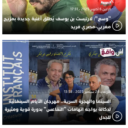
الإثنين 6 أكتوبر 2025 - 17:31
“وسع”: لارتيست بن يوسف يُطلق أغنية جديدة بمزيج
مغربي-مصري فريد
الأربعاء 24 سبتمبر 2025 - 13:58
السينما والهجرة السرية.. مهرجان الأيام السينمائية
لدكالة يواجه اتهامات “التقاعس” بدورة قوية ومثيرة
للجدل