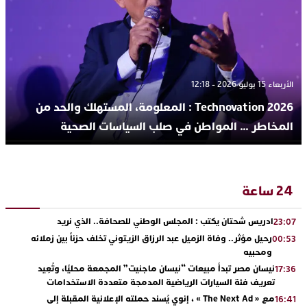
الأربعاء 15 يوليو 2026 - 12:18
Technovation 2026 : المعلومة، المستهلك والحد من
المخاطر … المواطن في صلب السياسات الصحية
24 ساعة
ادريس شحتان يكتب : المجلس الوطني للصحافة.. الذي نريد
23:07
رحيل مؤثر.. وفاة الزميل عبد الرزاق الزيتوني تخلف حزناً بين زملائه
00:53
ومحبيه
نيسان مصر تبدأ مبيعات “نيسان ماجنيت” المجمعة محليًا، وتُعِيد
17:36
تعريف فئة السيارات الرياضية المدمجة متعددة الاستخدامات
مع « The Next Ad » ، إنوي يُسند حملته الإعلانية المقبلة إلى
16:41