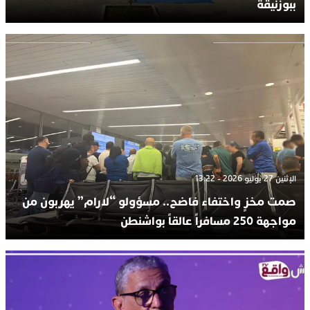
ببوزنيقة
الإثنين 27 يوليو 2026 - 13:22
صمت مخزٍ واختفاء فاضح.. مسؤولو “لارام” يهربون من
مواجهة 250 مسافراً عالقاً بواشنطن