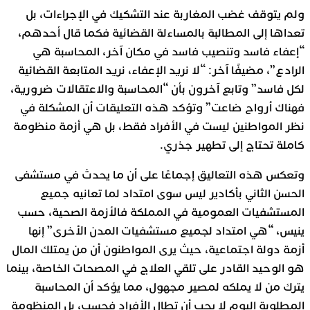
ولم يتوقف غضب المغاربة عند التشكيك في الإجراءات، بل
تعداها إلى المطالبة بالمساءلة القضائية فكما قال أحدهم،
“إعفاء فاسد وتنصيب فاسد في مكان آخر، المحاسبة هي
الرادع”، مضيفًا آخر: “لا نريد الإعفاء، نريد المتابعة القضائية
لكل فاسد” وتابع آخرون بأن “المحاسبة والاعتقالات ضرورية،
فهناك أرواح ضاعت” وتؤكد هذه التعليقات أن المشكلة في
نظر المواطنين ليست في الأفراد فقط، بل هي أزمة منظومة
كاملة تحتاج إلى تطهير جذري.
وتعكس هذه التعاليق إجماعًا على أن ما يحدث في مستشفى
الحسن الثاني بأكادير ليس سوى امتداد لما تعانيه جميع
المستشفيات العمومية في المملكة فالأزمة الصحية، حسب
ينيس، “هي امتداد لجميع مستشفيات المدن الأخرى” إنها
أزمة دولة اجتماعية، حيث يرى المواطنون أن من يمتلك المال
هو الوحيد القادر على تلقي العلاج في المصحات الخاصة، بينما
يترك من لا يملكه لمصير مجهول، مما يؤكد أن المحاسبة
المطلوبة اليوم لا يجب أن تطال الأفراد فحسب، بل المنظومة