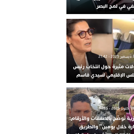
في في لمح البصر
لات مثيرة حول انتخاب رئيس
لس الإقليمي لسيدي قاسم
ية تُوضّح بالصفقات والأرقام:
ارة خلال يومين” والطريق