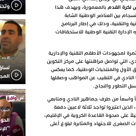
وتخت
 لكرة القدم
بالمعمورة، ويهدف هذا
نسجام بين العناصر الوطنية الشابة
 والتقنية، وذلك في إطار البرنامج
لإدارة التقنية الوطنية للاستحقاقات
 ثمرة لمجهودات الأطقم التقنية والإدارية
الأحد 7 ديسمبر 2025 - 21:42
، التي تواصل مراهنتها على مركز التكوين
تساؤ
 الأول والمنتخبات الوطنية، كما يعكس
المج
ها النادي في التنقيب عن المواهب وصقلها
سبل التطور والنجاح.
 واسعاً من طرف جماهير النادي ومتابعي
 الذين اعتبروا تواجد ثلاثة لاعبين دفعة
السبت 18 أكتوبر 2025 - 14:35
اً على صحوة القاعدة الكروية في الإقليم،
الحوز
ات الصغرى للاجتهاد والمثابرة لبلوغ أعلى
“الإن