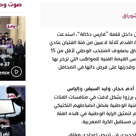
المتوسطي
صوت وص
محمد سعد 
13:02
شوراق
بإيقاعات 
أبوظبي تح
22:36
العرش الم
 داخل قلعة “فارس دكالة”، استدعت
بن زايد و
 القدم ثلاثة لاعبين من فئة الفتيان بنادي
دنيا بوطاز
13:30
الثلاثاء 10 مارس 2026 - :40
بأداء ممي
الدفاع الحسني الجديدي للالتحاق بصفوف المنتخب الوطني لأقل من 15
agan
يقظة أمنية
19:11
س القيمة الفنية للمواهب التي تزخر بها
مثيرة لعمل
e 37
 وقدرتها على فرض ذاتها في المحافل
بالجديدة
lence
اتحاد المق
17:27
بالجديدة 
دورة استثن
آدم حجار
وليد السيفر
إلياس
،
، و
ترسيخا لثق
23:18
 برزوا بشكل لافت في منافسات الفئات
فعاليات ال
تقنية الوطنية بفضل انضباطهم التكتيكي
بمركز الا
 لتمثيل الراية الوطنية في هذه الفئة
الجمعة 26 ديسمبر 2025 -
ن مستقبل الكرة المغربية.
تغرق
 الجديدي في تريص إعدادي مغلق