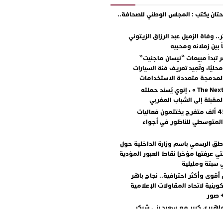
ان يكتب : المجلس الوطني للصحافة..
.. وفاة الزميل عبد الرزاق الزيتوني
ً بين زملائه ومحبيه
 تبدأ مبيعات “نيسان ماجنيت”
ليًا، وتُعِيد تعريف فئة السيارات
المدمجة متعددة الاستخدامات
مع « The Next Ad » ، إنوي يُسند حملته
المقبلة إلى الشباب المغربي
أكثر من 45 ألف متفرج يختتمون فعاليات
المتوسطي للناظور في أجواء
اطق الرسمي باسم وزارة الداخلية حول
تي عرفتها مؤخرا نقاط العبور المؤدية
 سبتة ومليلية
أقوى وأكثر احترافية.. نجاح باهر
كوينية لاتحاد المقاولات الإعلامية
+ صور
اهيري كبير مع سعيد بني شيكر
لال ووليد الرحماني في المهرجان