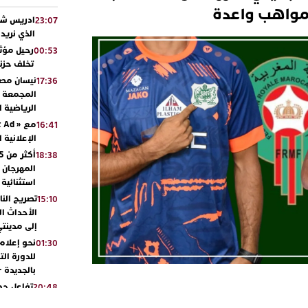
ة مواهب واعدة
ادريس شحت
23:07
الذي نريد
رحيل مؤثر
00:53
تخلف حزنا
نيسان مصر
17:36
المجمعة مح
الرياضية 
16:41
الإعلانية 
18:38
المهرجان 
استثنائية
تصريح الن
15:10
الأحداث ال
إلى مدينتي
نحو إعلام 
01:30
للدورة الت
بالجديدة 
تفاعل جم
20:48
ورشيدة ط