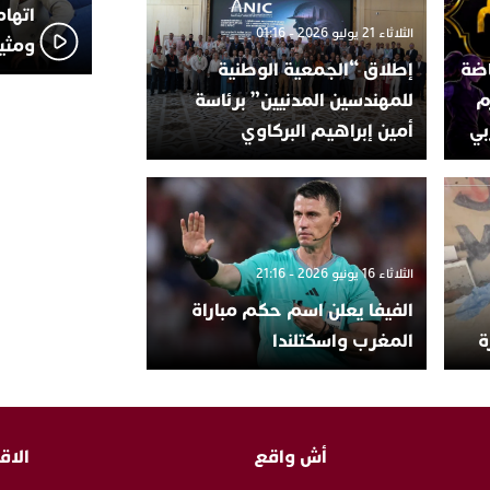
اتهام
الثلاثاء 21 يوليو 2026 - 01:16
ومثير
اضة
إطلاق “الجمعية الوطنية
م
للمهندسين المدنيين” برئاسة
بي
أمين إبراهيم البركاوي
الثلاثاء 16 يونيو 2026 - 21:16
الفيفا يعلن اسم حكم مباراة
ة
المغرب واسكتلندا
أش واقع
الاق