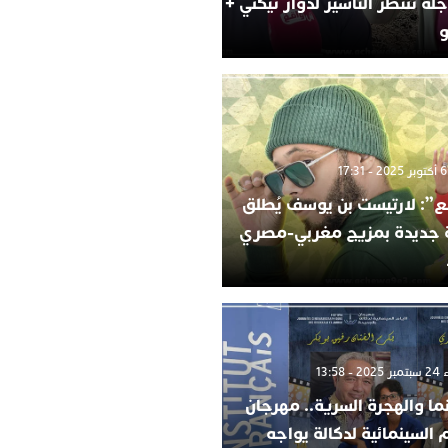
لة تنتظر التأشير لدوار تيكني +
و
”: لارتيست بن يوسف يُطلق
ة جديدة بمزيج مغربي-مصري
 13:58
ما والهجرة السرية.. مهرجان
م السينمائية لدكالة يواجه