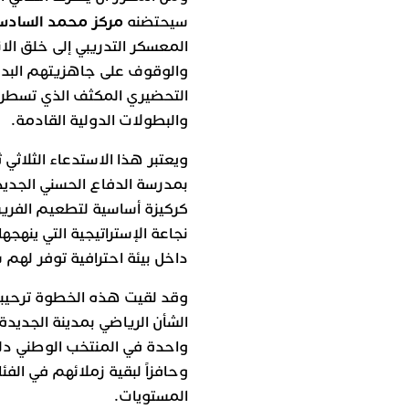
مركز محمد السادس
سيحتضنه
المعسكر التدريبي إلى خلق الا
والوقوف على جاهزيتهم البدنية
التحضيري المكثف الذي تسطره ا
والبطولات الدولية القادمة.
ويعتبر هذا الاستدعاء الثلاثي
بمدرسة الدفاع الحسني الجديدي
كركيزة أساسية لتطعيم الفريق
نجاعة الإستراتيجية التي ينهج
داخل بيئة احترافية توفر لهم 
وقد لقيت هذه الخطوة ترحيباً
الشأن الرياضي بمدينة الجديدة،
واحدة في المنتخب الوطني دليل
وحافزاً لبقية زملائهم في الفئ
المستويات.