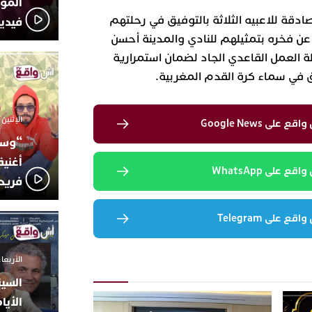
المؤج
صادقة للاعبيه الثلاثة بالتوفيق في رحلتهم
فيدي
عن فخره بتمثيلهم للنادي والمدينة أحسن
لة العمل القاعدي الجاد لضمان استمرارية
لق في سماء كرة القدم المغربية.
الإثنين 6 أكتوبر 2025 - 17:31
لى Google News
“وسع
أغني
 على WhatsApp
فريد
 على Telegram
الأربعاء 24 سبتمبر 2025 -
السين
الأيا