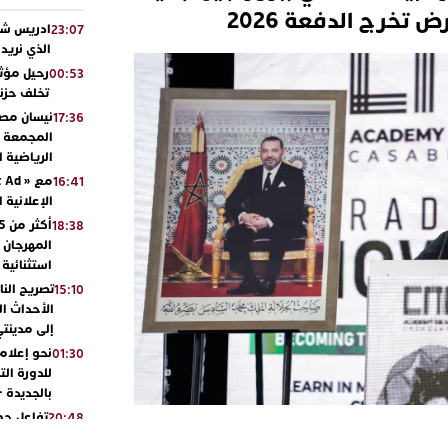
تخرج الدفعة 2026
ادريس شحت
23:07
الذي نريد
رحيل مؤثر
00:53
تخلف حزنا
نيسان مصر
17:36
المجمعة مح
الرياضية 
16:41
الإعلانية 
18:38
المهرجان 
استثنائية
تصريح الن
15:10
الأحداث ال
إلى مدينتي
نحو إعلام 
01:30
للدورة الت
بالجديدة 
تفاعل جم
20:48
ورشيدة ط