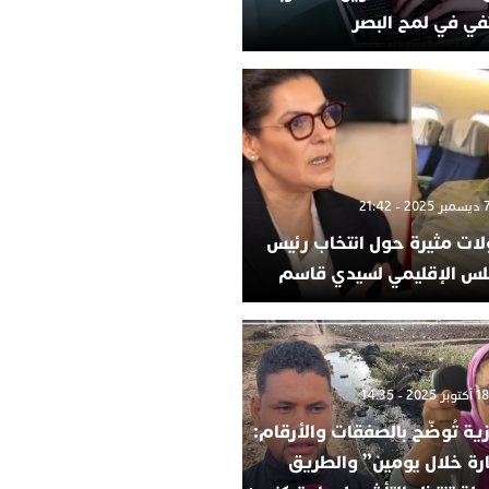
في في لمح البصر
لات مثيرة حول انتخاب رئيس
لس الإقليمي لسيدي قاسم
ية تُوضّح بالصفقات والأرقام:
ارة خلال يومين” والطريق