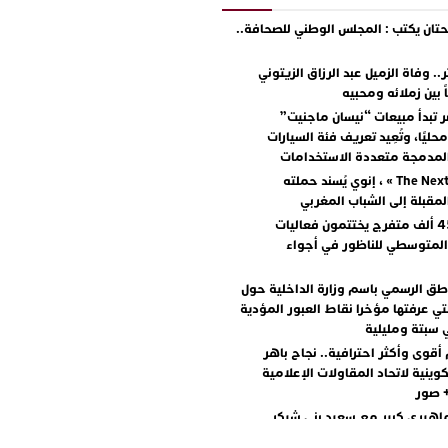
ان يكتب : المجلس الوطني للصحافة..
.. وفاة الزميل عبد الرزاق الزيتوني
ً بين زملائه ومحبيه
 تبدأ مبيعات “نيسان ماجنيت”
ليًا، وتُعِيد تعريف فئة السيارات
المدمجة متعددة الاستخدامات
مع « The Next Ad » ، إنوي يُسند حملته
المقبلة إلى الشباب المغربي
أكثر من 45 ألف متفرج يختتمون فعاليات
المتوسطي للناظور في أجواء
اطق الرسمي باسم وزارة الداخلية حول
تي عرفتها مؤخرا نقاط العبور المؤدية
 سبتة ومليلية
أقوى وأكثر احترافية.. نجاح باهر
كوينية لاتحاد المقاولات الإعلامية
+ صور
اهيري كبير مع سعيد بني شيكر
لال ووليد الرحماني في المهرجان