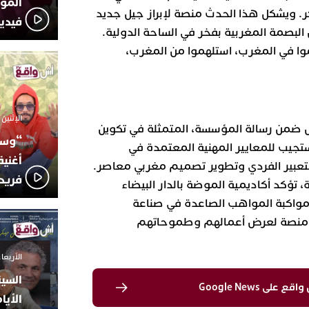
المؤج
كر. ويشكل هذا الحدث منصة لإبراز جيل جديد
فيدي
لبصمة المغربية بفخر في الساحة الدولية.
وا في المغرب، استلهموا من المغرب،
الإثنين 6 أكتوبر 2025 - 17:31
 ضمن رسالة المؤسسة، المتمثلة في تكوين
“وسع
ستجيب للمعايير المهنية المعتمدة في
أغني
لتعبير الفردي وتطوير تصميم مغربي معاصر.
فريد
تؤكد أكاديمية الموضة بالدار البيضاء
 ومواكبة المواهب الصاعدة في صناعة
ل منصة لعرض أعمالهم وطموحاتهم
الأربعاء 24 سبتمبر 2025 -
السين
لى Google News
الأيا