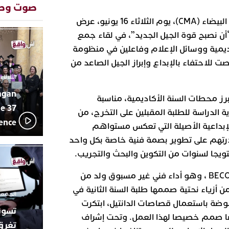
المتوسطي
صوت وص
محمد سعد 
13:02
نظمت أكاديمية الموضة بالدار البيضاء (CMA)، يوم الثلاثاء 16 يونيو، عرض
بإيقاعات 
تحت شعار: “أن نصبح قوة الجيل الجديد”، في لقاء جمع
أبوظبي تح
22:36
اديمية ووسائل الإعلام وفاعلين في منظومة
العرش الم
بن زايد و
لاحتفاء بالإبداع وإبراز الجيل الصاعد من
دنيا بوطاز
13:30
الثلاثاء 10 مارس 2026 - :40
بأداء ممي
agan
يقظة أمنية
19:11
رز محطات السنة الأكاديمية، مناسبة
مثيرة لعمل
e 37
 الدراسة للطلبة المقبلين على التخرج، من
بالجديدة
lence
بداعية الأصيلة التي تعكس مستواهم
اتحاد المق
17:27
بالجديدة 
درتهم على تطوير بصمة فنية خاصة بكل واحد
دورة استثن
يجا لسنوات من التكوين والبحث والتجريب.
ترسيخا لثق
23:18
فعاليات ال
وافتتحت الأمسية بعرضBECOMING ، وهو أداء فني غير مسبوق ولد من
بمركز الا
ن أزياء نحتية صممها طلبة السنة الثانية في
الجمعة 26 ديسمبر 2025 -
وضة باستعمال قصاصات الدانتيل، ابتكرت
F.O. عرضا راقصا صمم خصيصا لهذا العمل. وتحت إشراف
تغرق