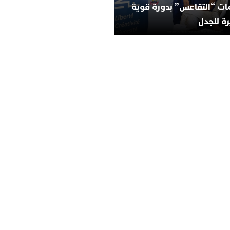
ات “التقاعس” بدورة قوية
ة للجدل