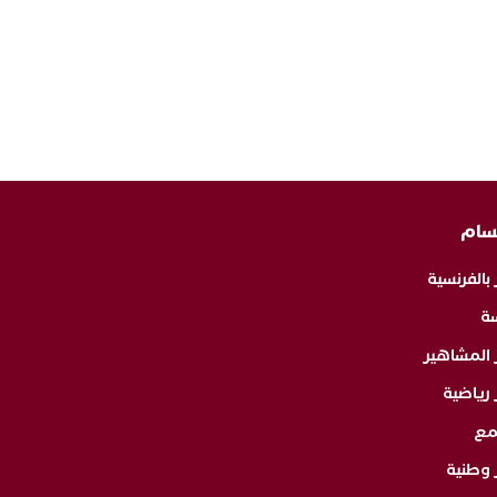
سام
 بالفرنسية
ة
ر المشاهير
 رياضية
مع
 وطنية