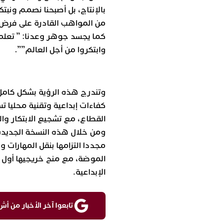
بالإنتاج، بل أصبحنا نصمم ونبت
من المواهب القادرة على فرض ا
كما يجسد جوهر وعدنا: ” تعلم
وابتكروا من أجل العالم””.
وتندرج هذه الرؤية بشكل كامل
كفاءات إبداعية وتقنية محليا ت
القطاع، مع تشجيع الابتكار وا
ومن خلال هذه النسخة الجديدة، 
مجددا التزامها بنقل المهارات
الموضة، مع منح خريجيها أو
الإبداعية.
تابعوا آخر الأخبار من أش واقع ع