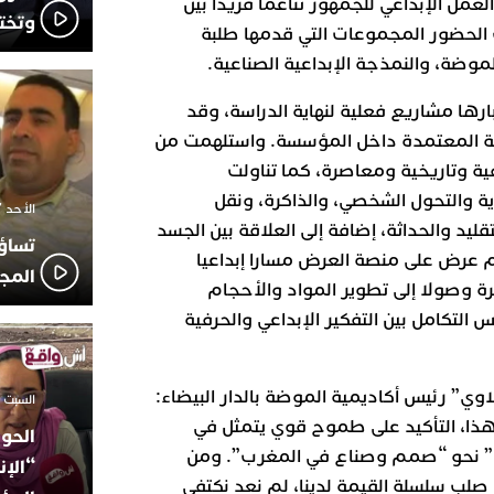
لعمل الإبداعي للجمهور تناغما فريدا بين
وتخت
 الحضور المجموعات التي قدمها طلبة
وضة، والنمذجة الإبداعية الصناعية.
ا مشاريع فعلية لنهاية الدراسة، وقد
عية المعتمدة داخل المؤسسة. واستلهمت من
 وتاريخية ومعاصرة، كما تناولت
والتحول الشخصي، والذاكرة، ونقل
الأحد 7 ديسمبر 2025 - 21:42
تقليد والحداثة، إضافة إلى العلاقة بين الجسد
تساؤ
رض على منصة العرض مسارا إبداعيا
المج
كرة وصولا إلى تطوير المواد والأحجام
 التكامل بين التفكير الإبداعي والحرفية
اوي” رئيس أكاديمية الموضة بالدار البيضاء:
السبت 18 أكتوبر 2025 - 14:35
ذا، التأكيد على طموح قوي يتمثل في
الحوز
” نحو “صمم وصناع في المغرب”. ومن
“الإن
 صلب سلسلة القيمة لدينا، لم نعد نكتفي