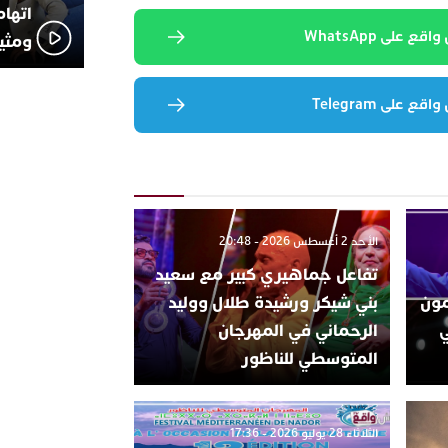
اتهام
 على WhatsApp
ومثير
 على Telegram
الأحد 2 أغسطس 2026 - 20:48
تفاعل جماهيري كبير مع سعيد
تتمون
بني شيكر ورشيدة طلال ووليد
ي
الرحماني في المهرجان
المتوسطي للناظور
الثلاثاء 28 يوليو 2026 - 17:36