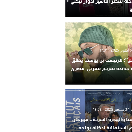
لة تنتظر التأشير لدوار تيكني +
و
”: لارتيست بن يوسف يُطلق
ة جديدة بمزيج مغربي-مصري
 13:58
ما والهجرة السرية.. مهرجان
م السينمائية لدكالة يواجه