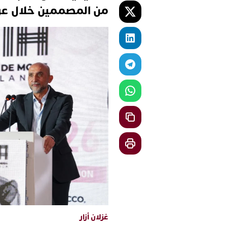
من المصممين خلال عرض 
غزلان أزار