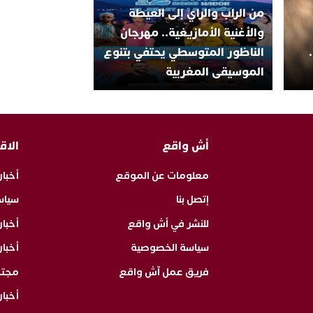
من الراب والراي إلى العيطة
والأغنية الأمازيغية.. مهرجان
الناظور المتوسطي يحتفي بتنوع
الموسيقى المغربية
أش واقع
الاق
معلومات عن الموقع
أخبار
إتصل بنا
سياس
للنشر في أش واقع
أخبا
سياسة الخصوصية
أخبار
فريق عمل آش واقع
مجت
أخبار