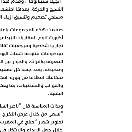
“أنجيلا ستيبانوفا”، وقدم هذا ا
النسيج والحركة. بعدها اكتشف
مسلكي تصميم وتنسيق أزياء الم
صممت هذه المجموعات باعتباره
أظهرت تنوع المقاربات الإبدا
تجارب شخصية ومرجعيات ثقافية
موضوعات متنوعة شملت الهوية 
المعرفة والتراث، والحوار بين ال
ومحيطه. وقد جسد كل تصميم ع
متكاملا، انطلاقا من بلورة الف
والقوالب والتشطيبات، بما يعكس
التقنية.
وبذات المناسبة قال “ناصر السل
“نسعى من خلال عرض التخرج ه
تطوير شعار “صنع في المغرب
خلال جعل الإبداع والابتكار في