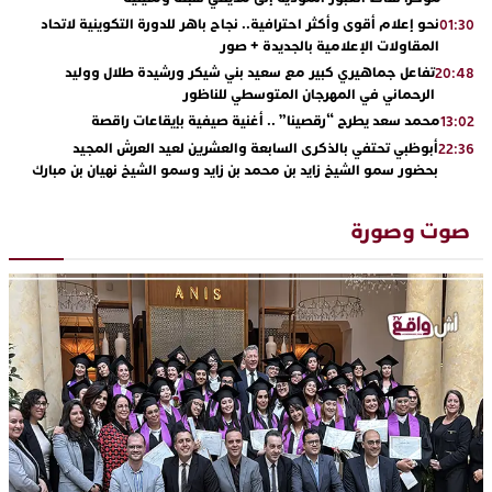
نحو إعلام أقوى وأكثر احترافية.. نجاح باهر للدورة التكوينية لاتحاد
01:30
المقاولات الإعلامية بالجديدة + صور
تفاعل جماهيري كبير مع سعيد بني شيكر ورشيدة طلال ووليد
20:48
الرحماني في المهرجان المتوسطي للناظور
محمد سعد يطرح “رقصينا” .. أغنية صيفية بإيقاعات راقصة
13:02
أبوظبي تحتفي بالذكرى السابعة والعشرين لعيد العرش المجيد
22:36
بحضور سمو الشيخ زايد بن محمد بن زايد وسمو الشيخ نهيان بن مبارك
دنيا بوطازوت تواصل تألقها الفني وتؤكد مكانتها بأداء مميز في
13:30
“كوفرة فالغيس”
صوت وصورة
يقظة أمنية تنهي كابوس الفتاة القاصر: كواليس مثيرة لعملية تحرير
19:11
رهينتين من قبضة ذي سوابق بالجديدة
اتحاد المقاولات الإعلامية يقود قاطرة التكوين بالجديدة ويستضيف
17:27
الإعلامي سعيد بلفقير في دورة استثنائية
ترسيخا لثقافة ترشيد الموارد المائية.. اختتام فعاليات النسخة الثانية
23:18
من “القرية الذكية للماء” بمركز الاصطياف ببوزنيقة