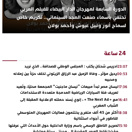
الدورة السابعة لمهرجان الدار البيضاء للفيلم العربي
تحتفي بأسماء صنعت المجد السينمائي.. تكريم خاص
لسماح أنور ونبيل عيوش وأحمد بولان
24 ساعة
ادريس شحتان يكتب : المجلس الوطني للصحافة.. الذي نريد
23:07
رحيل مؤثر.. وفاة الزميل عبد الرزاق الزيتوني تخلف حزناً بين زملائه
00:53
ومحبيه
نيسان مصر تبدأ مبيعات “نيسان ماجنيت” المجمعة محليًا، وتُعِيد
17:36
تعريف فئة السيارات الرياضية المدمجة متعددة الاستخدامات
مع « The Next Ad » ، إنوي يُسند حملته الإعلانية المقبلة إلى
16:41
الشباب المغربي
أكثر من 45 ألف متفرج يختتمون فعاليات المهرجان المتوسطي
18:38
للناظور في أجواء استثنائية
تصريح الناطق الرسمي باسم وزارة الداخلية حول الأحداث التي عرفتها
15:10
مؤخرا نقاط العبور المؤدية إلى مدينتي سبتة ومليلية