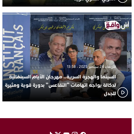
الأربعاء 24 سبتمبر 2025 - 13:58
السينما والهجرة السرية.. مهرجان الأيام السينمائية
لدكالة يواجه اتهامات “التقاعس” بدورة قوية ومثيرة
للجدل