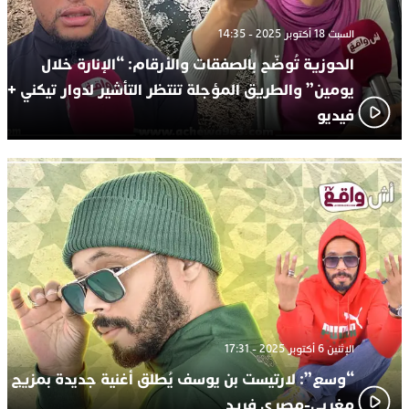
السبت 18 أكتوبر 2025 - 14:35
الحوزية تُوضّح بالصفقات والأرقام: “الإنارة خلال
يومين” والطريق المؤجلة تنتظر التأشير لدوار تيكني +
فيديو
الإثنين 6 أكتوبر 2025 - 17:31
“وسع”: لارتيست بن يوسف يُطلق أغنية جديدة بمزيج
مغربي-مصري فريد