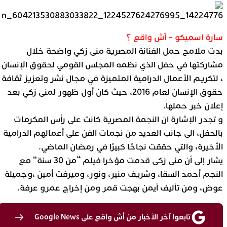
سارة اسميكو – آش واقع ؟
بدت ملامح حمل الفنانة المصرية منى زكي واضحة خلال
مشاركتها في حفل الذي نظمه المجلس القومي لحقوق الإنسان
، لتكريم الأعمال الدرامية المتميزة في مجال نشر وتعزيز ثقافة
حقوق الإنسان لعام 2016، حيث كان أول ظهور لمنى زكي بعد
إعلان خبر حملها.
و تجدر الإشارة ان النجمة المصرية كانت على رأس المكرمات
بالحفل، الى جانب العديد من نجمات الفن على أعمالهم الدرامية
الأخيرة، والتي حققت نجاحًا كبيرًا في رمضان الماضي.
يشار إلى أن منى زكى قدمت مؤخرا فيلم “من 30 سنة” مع
النجم أحمد السقا، وشريف منير، ونور، وميرفت أمين ،وجميلة
عوض، ومن تأليف أيمن بهجت قمر ومن إخراج عمرو عرفة.
تابعوا آخر الأخبار من أش واقع على Google News