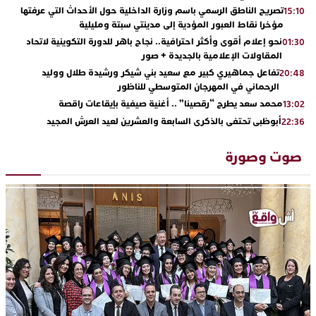
تصريح الناطق الرسمي باسم وزارة الداخلية حول الأحداث التي عرفتها
15:10
مؤخرا نقاط العبور المؤدية إلى مدينتي سبتة ومليلية
نحو إعلام أقوى وأكثر احترافية.. نجاح باهر للدورة التكوينية لاتحاد
01:30
المقاولات الإعلامية بالجديدة + صور
تفاعل جماهيري كبير مع سعيد بني شيكر ورشيدة طلال ووليد
20:48
الرحماني في المهرجان المتوسطي للناظور
محمد سعد يطرح “رقصينا” .. أغنية صيفية بإيقاعات راقصة
13:02
أبوظبي تحتفي بالذكرى السابعة والعشرين لعيد العرش المجيد
22:36
بحضور سمو الشيخ زايد بن محمد بن زايد وسمو الشيخ نهيان بن مبارك
دنيا بوطازوت تواصل تألقها الفني وتؤكد مكانتها بأداء مميز في
13:30
صوت وصورة
“كوفرة فالغيس”
يقظة أمنية تنهي كابوس الفتاة القاصر: كواليس مثيرة لعملية تحرير
19:11
رهينتين من قبضة ذي سوابق بالجديدة
اتحاد المقاولات الإعلامية يقود قاطرة التكوين بالجديدة ويستضيف
17:27
الإعلامي سعيد بلفقير في دورة استثنائية