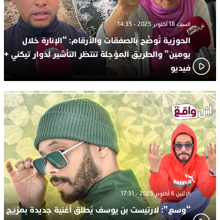
السبت 18 أكتوبر 2025 - 14:35
الحوزية تُوضّح بالصفقات والأرقام: “الإنارة خلال
يومين” والطريق المؤجلة تنتظر التأشير لدوار تيكني +
فيديو
الإثنين 6 أكتوبر 2025 - 17:31
“وسع”: لارتيست بن يوسف يُطلق أغنية جديدة بمزيج