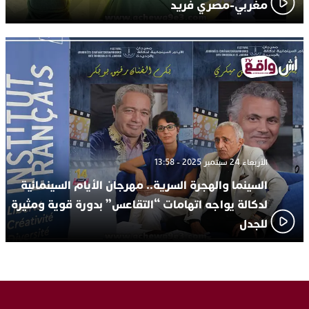
مغربي-مصري فريد
الأربعاء 24 سبتمبر 2025 - 13:58
السينما والهجرة السرية.. مهرجان الأيام السينمائية
لدكالة يواجه اتهامات “التقاعس” بدورة قوية ومثيرة
للجدل