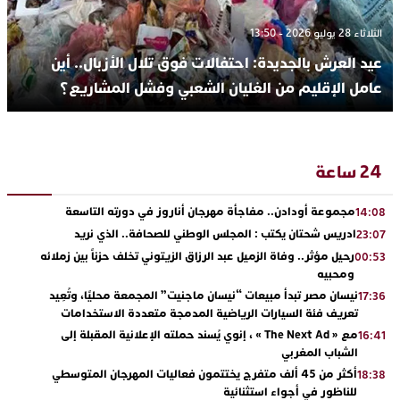
الثلاثاء 28 يوليو 2026 - 13:50
عيد العرش بالجديدة: احتفالات فوق تلال الأزبال.. أين
عامل الإقليم من الغليان الشعبي وفشل المشاريع؟
24 ساعة
مجموعة أودادن.. مفاجأة مهرجان أناروز في دورته التاسعة
14:08
ادريس شحتان يكتب : المجلس الوطني للصحافة.. الذي نريد
23:07
رحيل مؤثر.. وفاة الزميل عبد الرزاق الزيتوني تخلف حزناً بين زملائه
00:53
ومحبيه
نيسان مصر تبدأ مبيعات “نيسان ماجنيت” المجمعة محليًا، وتُعِيد
17:36
تعريف فئة السيارات الرياضية المدمجة متعددة الاستخدامات
مع « The Next Ad » ، إنوي يُسند حملته الإعلانية المقبلة إلى
16:41
الشباب المغربي
أكثر من 45 ألف متفرج يختتمون فعاليات المهرجان المتوسطي
18:38
للناظور في أجواء استثنائية