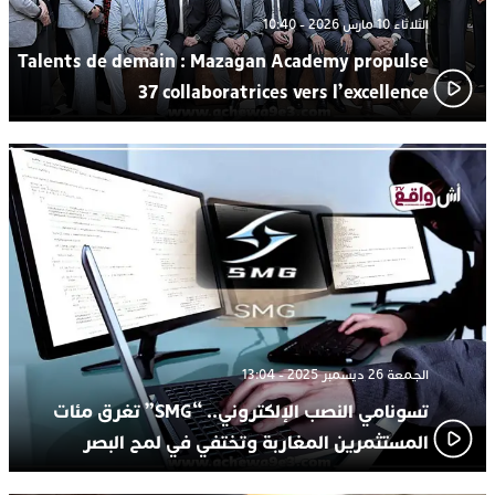
الثلاثاء 10 مارس 2026 - 10:40
Talents de demain : Mazagan Academy propulse
37 collaboratrices vers l’excellence
الجمعة 26 ديسمبر 2025 - 13:04
تسونامي النصب الإلكتروني.. “SMG” تغرق مئات
المستثمرين المغاربة وتختفي في لمح البصر