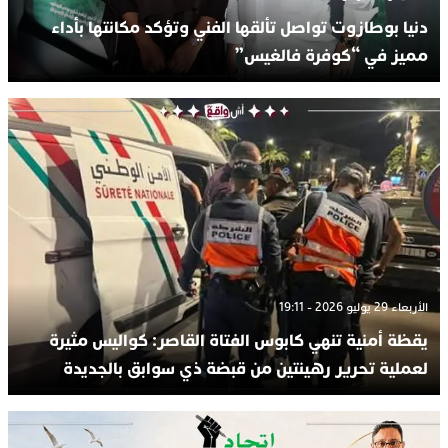
دنيا بوطازوت تواصل تألقها الفني وتؤكد مكانتها بأداء
مميز في “كوفرة فالغيس”
الأربعاء 29 يوليو 2026 - 19:11
يقظة أمنية تنهي كابوس الفتاة القاصر: كواليس مثيرة
لعملية تحرير رهينتين من قبضة ذي سوابق بالجديدة