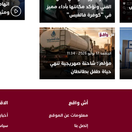
اتهام
س
الفني وتؤكد مكانتها بأداء مميز
ومثير
في “كوفرة فالغيس”
الجمعة 17 يوليو 2026 - 11:34
مؤلم : شاحنة صهريجية تنهي
حياة طفل بطانطان
أش واقع
الاق
معلومات عن الموقع
أخبار
إتصل بنا
سياس