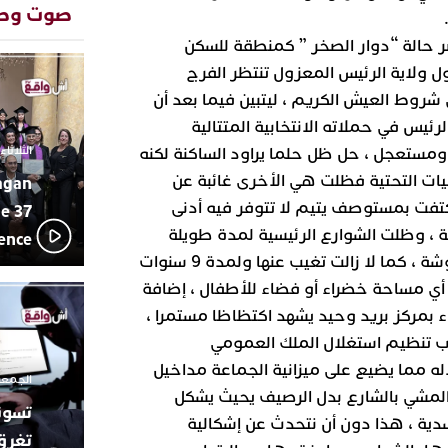
المتوسطي
صوت وص
محمد سعد 
13:02
صر حالة “دوار الصخر ” كمنطقة للسكن
بإيقاعات 
 ولاية الرئيس المعزول تنتظر الفرج
أبوظبي تح
22:36
العرش الم
شروط العيش الكريم ، ليتبين فيما بعد أن
بن زايد و
ئيس في حملاته الانتخابية المتتالية
دنيا بوطاز
13:30
الثلاثاء 10 مارس 2026 - :40
مستعجل ، حل ظل حلما يراود الساكنة لكنه
بأداء ممي
نيات التحتية فظلت هي الأخرى غائبة عن
agan
يقظة أمنية
19:11
مثيرة لعمل
 اكتفت بمستوصف يتيم لا تتوفر فيه أدنى
e 37
بالجديدة
، وظلت الشوارع الرئيسية لمدة طويلة
lence
اتحاد المق
17:27
معبدة بطريقة عشوائية مغشوشة ، كما لا زالت تغيب عنها ولمدة 9 سنوات
بالجديدة 
 أي مساحة خضراء أو فضاء للأطفال ، إضافة
دورة استثن
ترسيخا لثق
ء بمركز بريد وحيد يشهد اكتظاظا مستمرا ،
23:18
فعاليات ال
 تنظيم استغلال الملك العمومي
بمركز الا
ه مما يضيع على ميزانية الجماعة مداخيل
الجمعة 26 ديسمبر 2025 -
لمشي بالشارع بدل الرصيف يحيث يشكل
ية ، هذا دون أن نتحدث عن إشكالية
تغرق