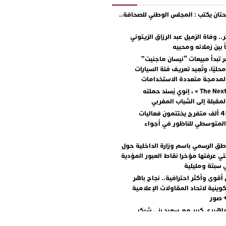
ان يكتب : المجلس الوطني للصحافة..
.. وفاة الزميل عبد الرزاق الزيتوني
ً بين زملائه ومحبيه
 تبدأ مبيعات “نيسان ماجنيت”
ليًا، وتُعِيد تعريف فئة السيارات
المدمجة متعددة الاستخدامات
مع « The Next Ad » ، إنوي يُسند حملته
المقبلة إلى الشباب المغربي
أكثر من 45 ألف متفرج يختتمون فعاليات
المتوسطي للناظور في أجواء
اطق الرسمي باسم وزارة الداخلية حول
تي عرفتها مؤخرا نقاط العبور المؤدية
 سبتة ومليلية
أقوى وأكثر احترافية.. نجاح باهر
كوينية لاتحاد المقاولات الإعلامية
+ صور
اهيري كبير مع سعيد بني شيكر
لال ووليد الرحماني في المهرجان