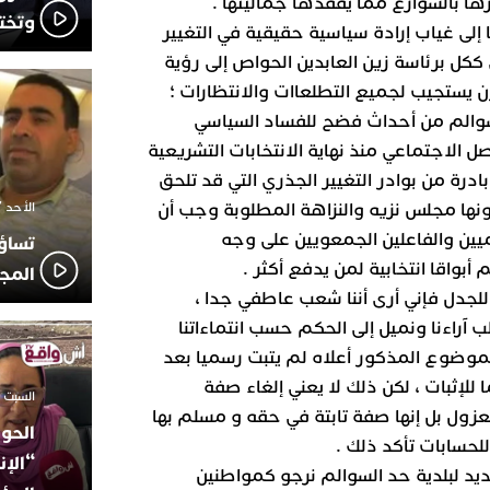
رها بالشوارع مما يفقدها جماليتها .
وتخت
إلى غياب إرادة سياسية حقيقية في التغيير
ككل برئاسة زين العابدين الحواص إلى رؤية
ستجيب لجميع التطلعاات والانتظارات ؛
سوالم من أحداث فضح للفساد السياسي
الاجتماعي منذ نهاية الانتخابات التشريعية
دا وبادرة من بوادر التغيير الجذري التي قد تلحق
الأحد 7 ديسمبر 2025 - 21:42
ونها مجلس نزيه والنزاهة المطلوبة وجب أن
ميين والفاعلين الجمعويين على وجه
تساؤ
واقا انتخابية لمن يدفع أكثر .
المج
يار المثيرة للجدل فإني أرى أننا شعب عاطفي جدا ،
ب آراءنا ونميل إلى الحكم حسب انتماءاتنا
الموضوع المذكور أعلاه لم يتبت رسميا بعد
 للإثبات ، لكن ذلك لا يعني إلغاء صفة
السبت 18 أكتوبر 2025 - 14:35
عزول بل إنها صفة تابتة في حقه و مسلم بها
الحوز
لحسابات تأكد ذلك .
“الإن
ديد لبلدية حد السوالم نرجو كمواطنين