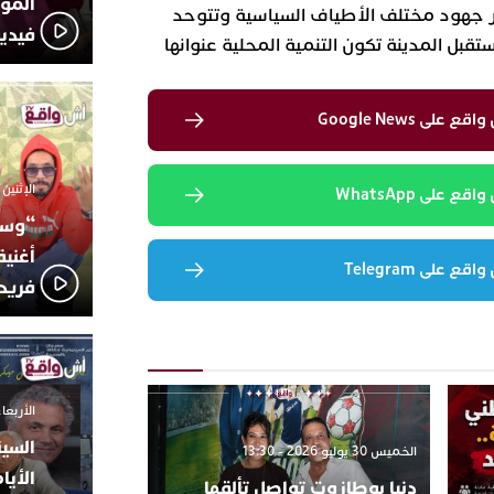
المؤج
ر جهود مختلف الأطياف السياسية وتتوحد
فيدي
قبل المدينة تكون التنمية المحلية عنوانها
لى Google News
الإثنين 6 أكتوبر 2025 - 17:31
 على WhatsApp
“وسع
أغني
 على Telegram
فريد
الأربعاء 24 سبتمبر 2025 -
السين
الخميس 30 يوليو 2026 - 13:30
الأيا
دنيا بوطازوت تواصل تألقها