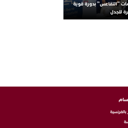
ات “التقاعس” بدورة قوية
ة للجدل
سام
 بالفرنسية
ة