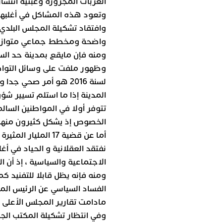
العربات المجرورة وعبثية انتشا
وتعود هذه المشاكل في أغلبها 
وافتقاد تشكيلة المجلس البلدي 
واضحة ومخطط جماعي متوازن ي
ومنه فإن مايقع بمدينة حد ال
وظهور ملفت على وسائل التواصل 
لسنة 2016 هو أمر صحي ج
المدينة إذا ما استلم تسيير شؤ
تتوفر أولا في المواطنين السال
الخصوص إذ يشكل كثيرون منهم أب
أما عن قضية 17 المل
نفتقد العقلانية و الحياد في أغل
الاجتماعية والسياسية ، إذ أن 
ومنه فإنه يظل قابلا للتفنيد كما
الفساد السياسي عن الرئيس الم
مادامت تقارير المجلس الأعلى ل
وفي انتظار تشكيلة المكتب الج