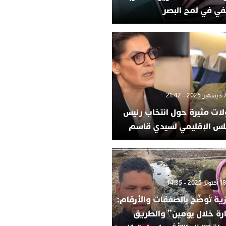
في في لمح البصر
لات مثيرة حول انتخاب رئيس
لس الإقليمي لسيدي قاسم
ية تُوضّح بالصفقات والأرقام:
ارة خلال يومين” والطريق