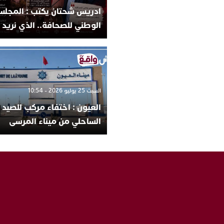
ادريس شحتان يكتب : المجل
الوطني للصحافة.. الذي نريد
السبت 25 يوليو 2026 - 10:54
العيون : اختفاء مركب للصيد
الساحلي من ميناء المرسى