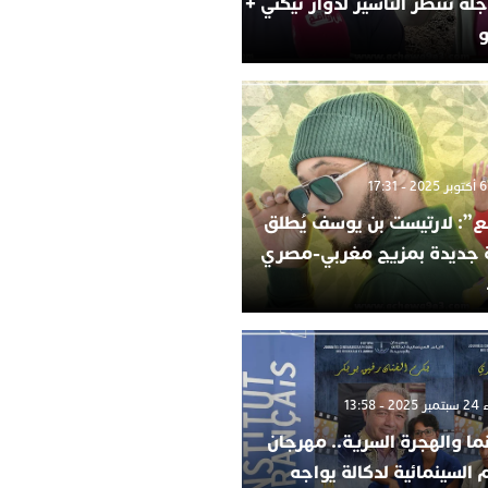
لة تنتظر التأشير لدوار تيكني +
و
”: لارتيست بن يوسف يُطلق
ة جديدة بمزيج مغربي-مصري
 13:58
ما والهجرة السرية.. مهرجان
م السينمائية لدكالة يواجه