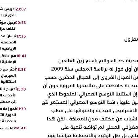
ادريس شحت
23:07
الذي نريد
رحيل مؤثر
00:53
تخلف حزنا
نيسان مصر
17:36
معزول
المجمعة مح
الرياضية 
16:41
دينة حد السوالم باسم زين العابدين
الإعلانية 
الحواص لولايتين متتاليتين إذ كان أول فوز له برئاسة المجلس سنة 2009
18:38
المهرجان 
من المجال القروي إلى المجال الحضري حسب
استثنائية
المدينة حافظت على ملامحها القروية دون أن
تصريح الن
15:10
م إن استثنينا التوسع العمراني الملحوظ الذي
الأحداث ال
إلى مدينتي
ين عليها ، هذا التوسع العمراني المستمر نتج
نحو إعلام 
01:30
لاستراتيجي للمدينة واحتوائها على قطب
للدورة الت
باب من مختلف مدن المملكة ، لكن هذا
بالجديدة 
يمغرافي المحلي لم تواكبه تنمية على
تفاعل جم
20:48
ورشيدة ط
اعي بل ظل الركود والانحطاط مرافقا بنية