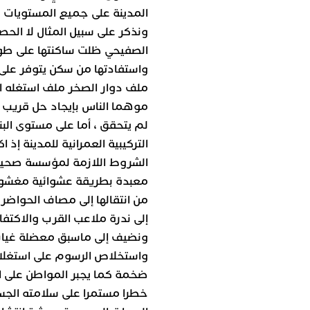
المدينة على جميع المستويات .
ونذكر على سبيل المثال لا الح
الصفيحي ظلت ساكنتها على طول
واستفادتها من سكن يتوفر على 
ملف دوار الصخر ملف استغله الر
موهما الناس بإيجاد حل قريب و
لم يتحقق ، أما على مستوى الب
التركيبية العمرانية للمدينة إذ
الشروط اللازمة لمؤسسة صحية 
من انتقالها إلى مصاف الحواضر
إلى ندرة ملاعب القرب والاكتفا
ونضيف إلى ماسبق معضلة غياب
واستخلاص الرسوم على استغلال
ضخمة كما يجبر المواطن على ا
خطرا مستمرا على سلامته الجسد