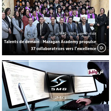
من “القرية الذكية للماء” بمركز الاصطياف ببوزنيقة
الثلاثاء 10 مارس 2026 - 10:40
Talents de demain : Mazagan Academy propulse
37 collaboratrices vers l’excellence