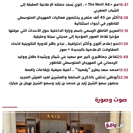
مع « The Next Ad » ، إنوي يُسند حملته الإعلانية المقبلة إلى
16:41
الشباب المغربي
أكثر من 45 ألف متفرج يختتمون فعاليات المهرجان المتوسطي
18:38
للناظور في أجواء استثنائية
تصريح الناطق الرسمي باسم وزارة الداخلية حول الأحداث التي عرفتها
15:10
مؤخرا نقاط العبور المؤدية إلى مدينتي سبتة ومليلية
نحو إعلام أقوى وأكثر احترافية.. نجاح باهر للدورة التكوينية لاتحاد
01:30
المقاولات الإعلامية بالجديدة + صور
تفاعل جماهيري كبير مع سعيد بني شيكر ورشيدة طلال ووليد
20:48
الرحماني في المهرجان المتوسطي للناظور
محمد سعد يطرح “رقصينا” .. أغنية صيفية بإيقاعات راقصة
13:02
أبوظبي تحتفي بالذكرى السابعة والعشرين لعيد العرش المجيد
22:36
بحضور سمو الشيخ زايد بن محمد بن زايد وسمو الشيخ نهيان بن مبارك
دنيا بوطازوت تواصل تألقها الفني وتؤكد مكانتها بأداء مميز في
13:30
“كوفرة فالغيس”
صوت وصورة
يقظة أمنية تنهي كابوس الفتاة القاصر: كواليس مثيرة لعملية تحرير
19:11
رهينتين من قبضة ذي سوابق بالجديدة
اتحاد المقاولات الإعلامية يقود قاطرة التكوين بالجديدة ويستضيف
17:27
الإعلامي سعيد بلفقير في دورة استثنائية
ترسيخا لثقافة ترشيد الموارد المائية.. اختتام فعاليات النسخة الثانية
23:18