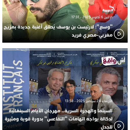
الإثنين 6 أكتوبر 2025 - 17:31
“وسع”: لارتيست بن يوسف يُطلق أغنية جديدة بمزيج
مغربي-مصري فريد
الأربعاء 24 سبتمبر 2025 - 13:58
السينما والهجرة السرية.. مهرجان الأيام السينمائية
لدكالة يواجه اتهامات “التقاعس” بدورة قوية ومثيرة
للجدل