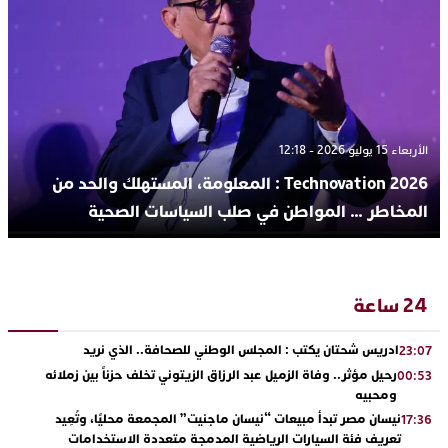
الأربعاء 15 يوليو 2026 - 12:18
Technovation 2026 : المعلومة، المستهلك والحد من
المخاطر … المواطن في صلب السياسات الصحية
24 ساعة
ادريس شحتان يكتب : المجلس الوطني للصحافة.. الذي نريد
23:07
رحيل مؤثر.. وفاة الزميل عبد الرزاق الزيتوني تخلف حزناً بين زملائه
00:53
ومحبيه
نيسان مصر تبدأ مبيعات “نيسان ماجنيت” المجمعة محليًا، وتُعِيد
17:36
تعريف فئة السيارات الرياضية المدمجة متعددة الاستخدامات