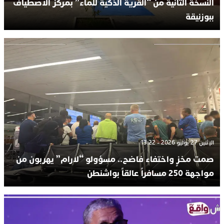
النسخة الثانية من “القرية الذكية للماء” بمركز الاصطياف
ببوزنيقة
الإثنين 27 يوليو 2026 - 13:22
صمت مخزٍ واختفاء فاضح.. مسؤولو “لارام” يهربون من
مواجهة 250 مسافراً عالقاً بواشنطن