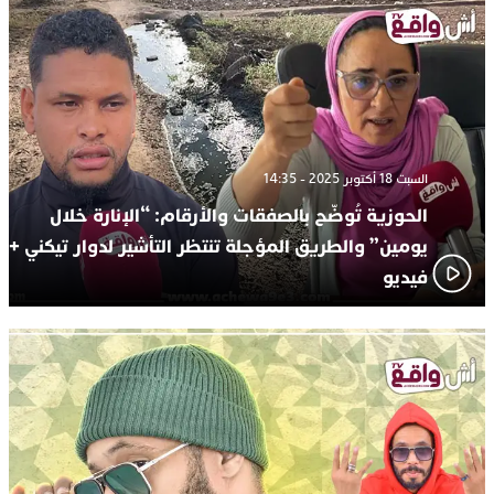
السبت 18 أكتوبر 2025 - 14:35
الحوزية تُوضّح بالصفقات والأرقام: “الإنارة خلال
يومين” والطريق المؤجلة تنتظر التأشير لدوار تيكني +
فيديو