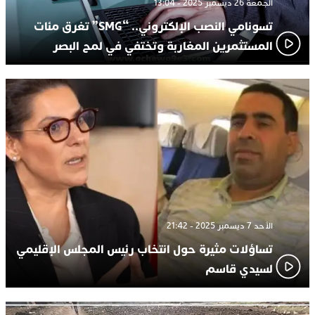
الجمعة 26 ديسمبر 2025 - 13:04
تسونامي النصب الإلكتروني.. “SMG” تغرق مئات
المستثمرين المغاربة وتختفي في لمح البصر
الأحد 7 ديسمبر 2025 - 21:42
تساؤلات مثيرة حول انتخاب رئيس المجلس الإقليمي
لسيدي قاسم