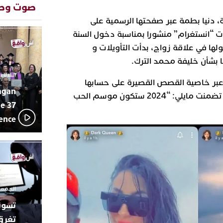
المتوسطي
صوت وص
محمد سعد 
13:02
، دنيا بطمة عبر صفحتها الرسمية على
بإيقاعات 
ت “انستغرام” منشورا بمناسبة دخول السنة
أبوظبي تح
22:36
لها في علاقة زواج، بدأت التأويلات و
العرش الم
بن زايد و
 بشأن خليفة محمد الترك.
دنيا بوطاز
13:30
الثلاثاء 10 مارس 2026 - :40
بأداء ممي
بر خاصية القصص القصيرة على حسابها
agan
يقظة أمنية
19:11
الخاص بالموقع المذكور عبارة تضمنت مايلي: “2024 ستكون موسم الحب
مثيرة لعمل
e 37
بالجديدة
lence
اتحاد المق
17:27
بالجديدة 
دورة استثن
ترسيخا لثق
23:18
فعاليات ال
بمركز الا
الجمعة 26 ديسمبر 2025 -
تغرق