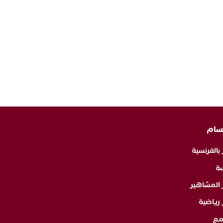
سام
 بالفرنسية
ة
ر المشاهير
 رياضية
مع