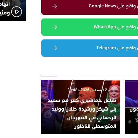
اتهام
لى Google News
ومثير
 على WhatsApp
 على Telegram
الأحد 2 أغسطس 2026 - 20:48
تفاعل جماهيري كبير مع سعيد
تتمون
بني شيكر ورشيدة طلال ووليد
ي
الرحماني في المهرجان
المتوسطي للناظور