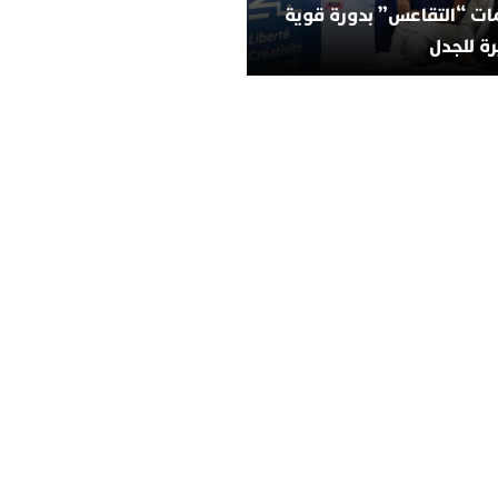
ات “التقاعس” بدورة قوية
ة للجدل