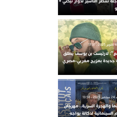
لة تنتظر التأشير لدوار تيكني +
و
”: لارتيست بن يوسف يُطلق
ة جديدة بمزيج مغربي-مصري
 13:58
ما والهجرة السرية.. مهرجان
م السينمائية لدكالة يواجه