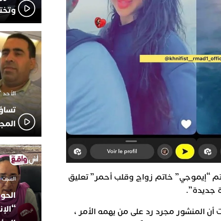
وتخت
الأحد 7 ديسمبر 2025 - 21:42
تساؤ
المج
تم “إيموجي” خاتم زواج وقلب أحمر” تعليق
السبت 18 أكتوبر 2025 - 14:35
الحوز
“الإن
أن المنشور مجرد رد على من يهمه الأمر ،