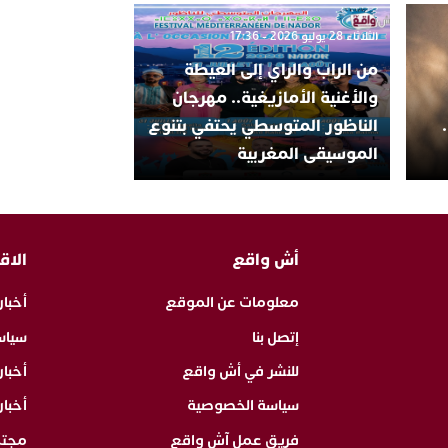
الثلاثاء 28 يوليو 2026 - 17:36
من الراب والراي إلى العيطة
والأغنية الأمازيغية.. مهرجان
الناظور المتوسطي يحتفي بتنوع
الموسيقى المغربية
أش واقع
الاق
معلومات عن الموقع
أخبار
إتصل بنا
سياس
للنشر في أش واقع
أخبا
سياسة الخصوصية
أخبار
فريق عمل آش واقع
مجت