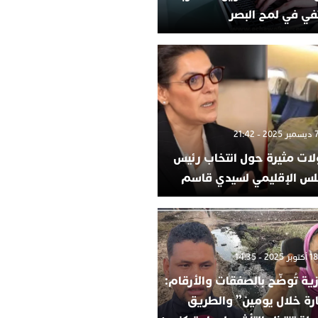
في في لمح البصر
لات مثيرة حول انتخاب رئيس
لس الإقليمي لسيدي قاسم
ية تُوضّح بالصفقات والأرقام:
ارة خلال يومين” والطريق