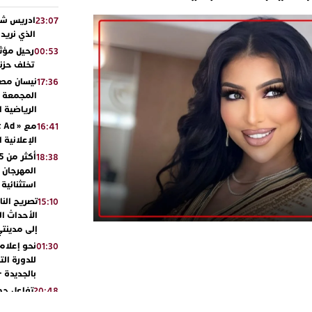
ادريس شحت
23:07
الذي نريد
رحيل مؤثر
00:53
تخلف حزنا
نيسان مصر
17:36
المجمعة مح
الرياضية 
16:41
الإعلانية 
18:38
المهرجان 
استثنائية
تصريح الن
15:10
الأحداث ال
إلى مدينتي
نحو إعلام 
01:30
للدورة الت
بالجديدة 
تفاعل جم
20:48
ورشيدة ط