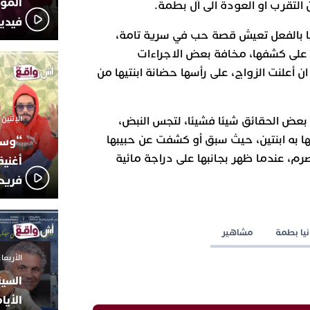
المؤج
 التقرب او العودة الى آل بطمة.
فيدي
يا بالفعل تعيش قصة حب في سرية تامة،
رأ على كشفها، مخافة بعض الاجراءات
ان أعلنت الزواج، على رأسها حضانة ابنتيها من
الإثنين 6 أكتوبر 2025 - 17:31
 بعض الحقائق شيئا فشيئا، لتجس النبض،
 به ابنتين، حيث سبق أو كشفت عن حبيبها
“وسع
م، عندما ظهر بجانبها على دراجة مائية
أغني
فريد
نيا بطمة
مشاهير
الأربعاء 24 سبتمبر 2025 -
السين
الأيا