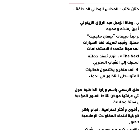
ان يكتب : المجلس الوطني للصحافة..
.. وفاة الزميل عبد الرزاق الزيتوني
ً بين زملائه ومحبيه
 تبدأ مبيعات “نيسان ماجنيت”
ليًا، وتُعِيد تعريف فئة السيارات
المدمجة متعددة الاستخدامات
مع « The Next Ad » ، إنوي يُسند حملته
المقبلة إلى الشباب المغربي
أكثر من 45 ألف متفرج يختتمون فعاليات
المتوسطي للناظور في أجواء
اطق الرسمي باسم وزارة الداخلية حول
تي عرفتها مؤخرا نقاط العبور المؤدية
 سبتة ومليلية
أقوى وأكثر احترافية.. نجاح باهر
كوينية لاتحاد المقاولات الإعلامية
+ صور
اهيري كبير مع سعيد بني شيكر
لال ووليد الرحماني في المهرجان