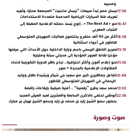
ومحبيه
نيسان مصر تبدأ مبيعات “نيسان ماجنيت” المجمعة محليًا، وتُعِيد
17:36
تعريف فئة السيارات الرياضية المدمجة متعددة الاستخدامات
مع « The Next Ad » ، إنوي يُسند حملته الإعلانية المقبلة إلى
16:41
الشباب المغربي
أكثر من 45 ألف متفرج يختتمون فعاليات المهرجان المتوسطي
18:38
للناظور في أجواء استثنائية
تصريح الناطق الرسمي باسم وزارة الداخلية حول الأحداث التي عرفتها
15:10
مؤخرا نقاط العبور المؤدية إلى مدينتي سبتة ومليلية
نحو إعلام أقوى وأكثر احترافية.. نجاح باهر للدورة التكوينية لاتحاد
01:30
المقاولات الإعلامية بالجديدة + صور
تفاعل جماهيري كبير مع سعيد بني شيكر ورشيدة طلال ووليد
20:48
الرحماني في المهرجان المتوسطي للناظور
محمد سعد يطرح “رقصينا” .. أغنية صيفية بإيقاعات راقصة
13:02
أبوظبي تحتفي بالذكرى السابعة والعشرين لعيد العرش المجيد
22:36
بحضور سمو الشيخ زايد بن محمد بن زايد وسمو الشيخ نهيان بن مبارك
دنيا بوطازوت تواصل تألقها الفني وتؤكد مكانتها بأداء مميز في
13:30
“كوفرة فالغيس”
صوت وصورة
يقظة أمنية تنهي كابوس الفتاة القاصر: كواليس مثيرة لعملية تحرير
19:11
رهينتين من قبضة ذي سوابق بالجديدة