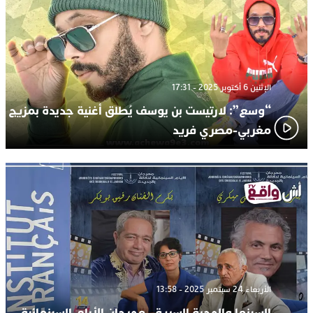
الإثنين 6 أكتوبر 2025 - 17:31
“وسع”: لارتيست بن يوسف يُطلق أغنية جديدة بمزيج
مغربي-مصري فريد
الأربعاء 24 سبتمبر 2025 - 13:58
السينما والهجرة السرية.. مهرجان الأيام السينمائية