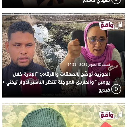
لسيدي قاسم
السبت 18 أكتوبر 2025 - 14:35
الحوزية تُوضّح بالصفقات والأرقام: “الإنارة خلال
يومين” والطريق المؤجلة تنتظر التأشير لدوار تيكني +
فيديو