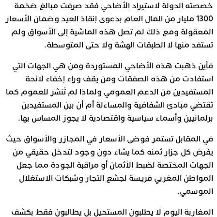
خصصته الدولة لاستيراد الأضاحي فقد صرفت مبالغ ضخمة
1300 مليار من المال العام بدعوى إنقاذ العيد وضمان الأسعار
المعقولة ومع ذلك لم تصل هذه الماشية إلى الأسواق ولم
تستفد منها لا الطبقات الهشة ولا حتى المتوسطة.
فأين ذهبت هذه الأضاحي المستوردة ومن هي الجهات التي
استفادت من هذه الصفقات ومن يقف وراء إخفاء لائحة
المستفيدين من الدعم العمومي ولماذا لم تُنشر للعموم كما
تقتضي مبادئ الشفافية والمساءلة أم أن بين المستفيدين
برلمانيين وأسماء سياسية واقتصادية لا يجوز المساس بها.
في المقابل تستمر فوضى الأسعار في المجازر والأسواق حيث
يفرض كل جزار ثمنه كما يشاء دون وجود لتدخل حقيقي من
الجهات المختصة لضبط الأثمان أو مراقبة الجودة مما جعل
المواطن المغربي فريسة لجشع التجار وشبكات الاستغلال
الموسمي.
المغاربة اليوم لا يطلبون المستحيل بل يطالبون فقط بكشف