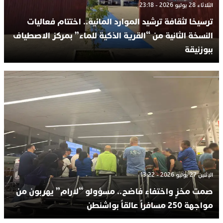
الثلاثاء 28 يوليو 2026 - 23:18
ترسيخا لثقافة ترشيد الموارد المائية.. اختتام فعاليات
النسخة الثانية من “القرية الذكية للماء” بمركز الاصطياف
ببوزنيقة
الإثنين 27 يوليو 2026 - 13:22
صمت مخزٍ واختفاء فاضح.. مسؤولو “لارام” يهربون من
مواجهة 250 مسافراً عالقاً بواشنطن