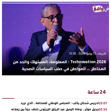
الأربعاء 15 يوليو 2026 - 12:18
Technovation 2026 : المعلومة، المستهلك والحد من
المخاطر … المواطن في صلب السياسات الصحية
24 ساعة
ادريس شحتان يكتب : المجلس الوطني للصحافة.. الذي نريد
23:07
رحيل مؤثر.. وفاة الزميل عبد الرزاق الزيتوني تخلف حزناً بين زملائه
00:53