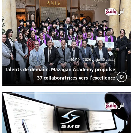
اتحاد المقاولات الإعلامية يقود قاطرة التكوين بالجديدة ويستضيف
17:27
الإعلامي سعيد بلفقير في دورة استثنائية
ترسيخا لثقافة ترشيد الموارد المائية.. اختتام فعاليات النسخة الثانية
23:18
من “القرية الذكية للماء” بمركز الاصطياف ببوزنيقة
الثلاثاء 10 مارس 2026 - 10:40
Talents de demain : Mazagan Academy propulse
37 collaboratrices vers l’excellence