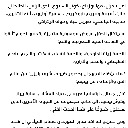
أمل بنكران، مها بوزباع، كوثر السلاوي، ندى الرابيل، الطاحاني
حنان، أميمة ومريم بنبوخريص، سامية أوليهم، ألاء الشايري،
خديجة الجامعي، صبرين ميا، وخولة الركراكي.
وسيتخلل الحفل عروض موسيقية متميزة يقدمها نجوم تألقوا
في الساحة الفنية المغربية، وهم:
النجمة زينة الداودية، والنجمة ابتسام تسكت، والنجم منعم
السليماني، والنجم ولازارو.
كما سيُضاء المهرجان بحضور ضيوف شرف بارزين من عالم
الفن والإعلام، من بينهم:
فاتي جمالي، ابتسام العروسي، مراد العشابي، سارة بيرلز،
وكوثر تيسية، إلى جانب مجموعة من النجوم الآخرين الذين
سيحلون ضيوفًا على هذا الحدث الفني.
وفي تصريح له، أكد مدير المهرجان عصام الفيلالي أن هذه