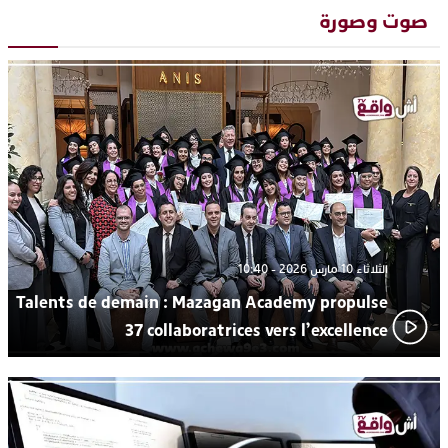
“كوفرة فالغيس”
صوت وصورة
يقظة أمنية تنهي كابوس الفتاة القاصر: كواليس مثيرة لعملية تحرير
19:11
رهينتين من قبضة ذي سوابق بالجديدة
اتحاد المقاولات الإعلامية يقود قاطرة التكوين بالجديدة ويستضيف
17:27
الإعلامي سعيد بلفقير في دورة استثنائية
ترسيخا لثقافة ترشيد الموارد المائية.. اختتام فعاليات النسخة الثانية
23:18
من “القرية الذكية للماء” بمركز الاصطياف ببوزنيقة
الثلاثاء 10 مارس 2026 - 10:40
Talents de demain : Mazagan Academy propulse
37 collaboratrices vers l’excellence