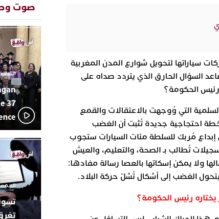
بإيقاعات 
صوت وص
أبوظبي تح
22:36
ي
العرش الم
بن زايد و
دنيا بوطاز
13:30
بأداء ممي
شعل شباب “جيل Z” محركات سياراتها لتحويل شوارع المدن المغربية
يقظة أمنية
19:11
الثلاثاء 10 مارس 2026 - :40
د السؤال الحارق الذي يتردد صداه على
مثيرة لعمل
بالجديدة
agan
 رئيس الحكومة؟
اتحاد المق
17:27
e 37
السلمية التي وُوجهت بالاعتقالات والقمع
بالجديدة 
lence
دورة استثن
 خطة احتجاجية جديدة تُثبت أن الغضب
ترسيخا لثق
23:18
ى إبداع مُربك للسلطة مئات السيارات ستجوب
فعاليات ال
سجيلات تُطالب بـ الصحة، والتعليم، والعيش
بمركز الا
قالها ولا يمكن إسكاتها بالعصا رسالة مفادها:
من الراب و
17:36
مهرجان ال
ول الغضب إلى أشكال تُشلّ حركة البلاد.
الموسيقى 
الجمعة 26 ديسمبر 2025 -
 يختاره رئيس الحكومة؟
تغرق