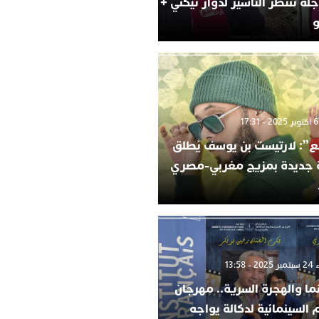
لة تنتظر التأشير لدوار تيكني +
و
”: لارتيست بن يوسف يُطلق
ة جديدة بمزيج مغربي-مصري
 13:58
ما والهجرة السرية.. مهرجان
م السينمائية لدكالة يواجه