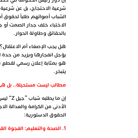
إن دور رئيس الحكومة في خضم 
شرعية الاحتجاج، بل عن شرعية 
الشباب أصواتهم طلباً لحقوق أس
الاختباء خلف جدار الصمت أو جد
بالحقائق وطاولة الحوار.
هل يجب الإصغاء أم الاعتقال؟ ا
يؤجل انفجارها ويزيد من حدة 
هو بمثابة إعلان رسمي لقطع ق
يتبخر.
مطالب ليست مستحيلة.. بل هي
إن ما يط
الأدنى من الكرامة والعدالة ا
الحقوق الدستورية:
1. الصحة والتعليم: الفجوة القاتلة