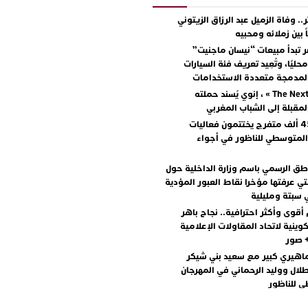
.. وفاة الزميل عبد الرزاق الزيتوني
ً بين زملائه ومحبيه
 تبدأ مبيعات “نيسان ماجنيت”
ليًا، وتُعِيد تعريف فئة السيارات
المدمجة متعددة الاستخدامات
مع « The Next Ad » ، إنوي يُسند حملته
المقبلة إلى الشباب المغربي
أكثر من 45 ألف متفرج يختتمون فعاليات
المتوسطي للناظور في أجواء
اطق الرسمي باسم وزارة الداخلية حول
تي عرفتها مؤخرا نقاط العبور المؤدية
 سبتة ومليلية
أقوى وأكثر احترافية.. نجاح باهر
كوينية لاتحاد المقاولات الإعلامية
+ صور
اهيري كبير مع سعيد بني شيكر
لال ووليد الرحماني في المهرجان
 للناظور
يطرح “رقصينا” .. أغنية صيفية