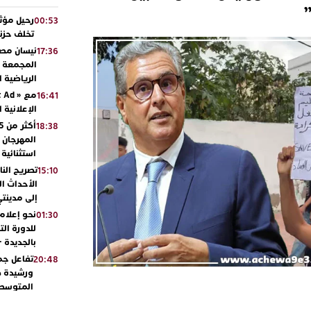
رحيل مؤثر
00:53
تخلف حزنا
نيسان مصر
17:36
المجمعة مح
الرياضية 
16:41
الإعلانية 
18:38
المهرجان 
استثنائية
تصريح الن
15:10
الأحداث ال
إلى مدينتي
نحو إعلام 
01:30
للدورة الت
بالجديدة 
تفاعل جم
20:48
ورشيدة ط
المتوسطي
محمد سعد 
13:02