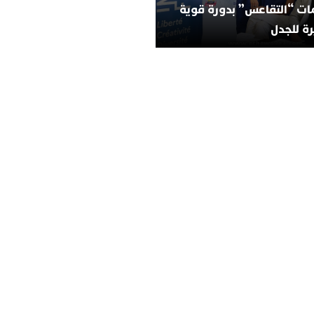
ات “التقاعس” بدورة قوية
ة للجدل