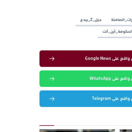
رات_الصامتة
جيل_Z_يبدع
لحكومة_أين_أنت
لى Google News
 على WhatsApp
 على Telegram