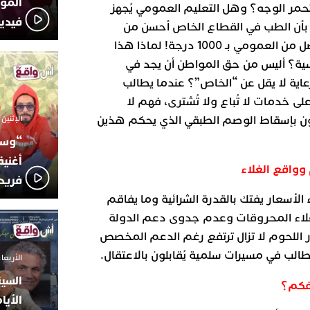
المؤج
مر الوجه؟ وهل التعليم العمومي يُجهز
فيدي
خ بأن الطب في القطاع الخاص أحسن من
العمومي، والتعليم الخاص أفضل من العمومي بـ 1000 درجة! لماذا هذا
سية؟ أليس من حق المواطن أن يجد في
ة لا يقل عن “الخاص”؟ عندما يطالب
ى خدمات لا تُباع ولا تُشترى، فهم لا
الإثنين 6 أكتوبر 2025 - 17:31
البون بإسقاط الوصم الطبقي الذي يحكم هذين
“وسع
أغني
فريد
الأسعار يفتك بالقدرة الشرائية وما يفاقم
غلاء المحروقات وعدم جدوى دعم الدولة
اللحوم لا تزال ترتفع رغم الدعم المخصص
لب في مسيرات سلمية يُقابلون بالاعتقال.
الأربعاء 24 سبتمبر 2025 -
السين
فكم؟
الأيا