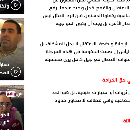
هذا الحراك الشبابي ليس التساؤل عن
وتخت
الاعتقال والقمع كحل وحيد عندما يرفع
اسية يكفلها الدستور، فإن الرد الأمثل ليس
ار الأمن، بل يجب أن يكون المواجهة
لإجابة واضحة: الاعتقال لا يحل المشكلة، بل
اليأس إن صمت الحكومة في هذه المرحلة
الأحد 7 ديسمبر 2025 - 21:42
نوات الاتصال مع جيل كامل يرى مستقبله
تساؤ
المج
 حق الكرامة
لبه شباب “جيل Z” ليس ثروات أو امتيازات طبقية، بل هو الحد
لاجتماعية وهي مطالب لا تتجاوز حدود
السبت 18 أكتوبر 2025 - 14:35
الحوز
“الإن