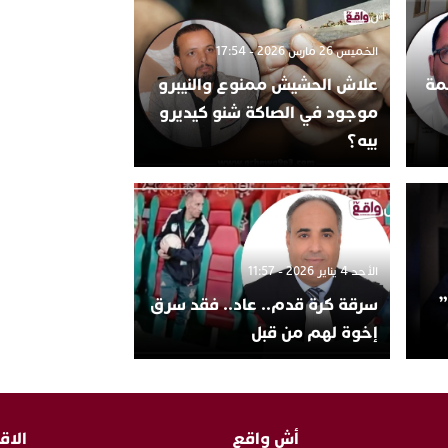
الخميس 26 مارس 2026 - 17:54
مة
علاش الحشيش ممنوع والنيبرو
موجود في الصاكة شنو كيديرو
بيه؟
الأحد 4 يناير 2026 - 11:57
”
سرقة كرة قدم.. عاد.. فقد سرق
إخوة لهم من قبل
أش واقع
الاق