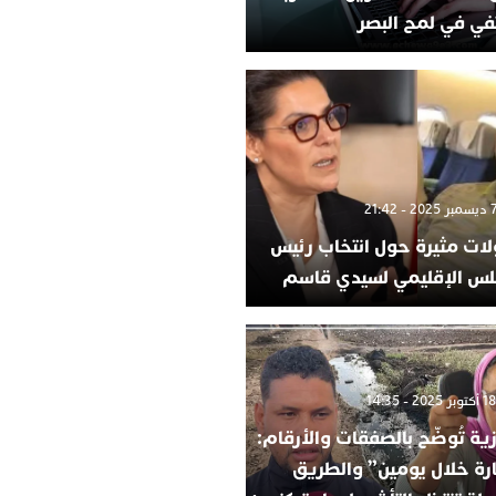
في في لمح البصر
لات مثيرة حول انتخاب رئيس
لس الإقليمي لسيدي قاسم
ية تُوضّح بالصفقات والأرقام:
ارة خلال يومين” والطريق