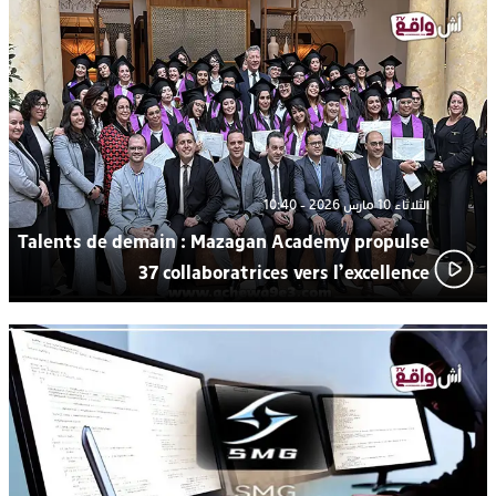
الإعلامي سعيد بلفقير في دورة استثنائية
ترسيخا لثقافة ترشيد الموارد المائية.. اختتام فعاليات النسخة الثانية
23:18
من “القرية الذكية للماء” بمركز الاصطياف ببوزنيقة
الثلاثاء 10 مارس 2026 - 10:40
Talents de demain : Mazagan Academy propulse
37 collaboratrices vers l’excellence