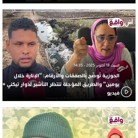
السبت 18 أكتوبر 2025 - 14:35
الحوزية تُوضّح بالصفقات والأرقام: “الإنارة خلال
يومين” والطريق المؤجلة تنتظر التأشير لدوار تيكني +
فيديو