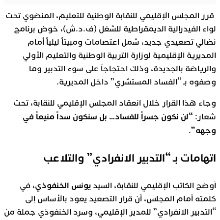
قرر المجلس الإقليمي للنقابة الوطنية للتعليم، المنضوي تحت
لواء الفيدرالية الديمقراطية للشغل (ف.د.ش)، خوض برنامج
نضالي تصعيدي جديد، شمل اعتصامات ومبيتاً ليلياً أمام
المديرية الإقليمية لوزارة التربية الوطنية والتعليم الأولي
والرياضة بالجديدة، وذلك احتجاجاً على سوء التدبير وما
وصفوه بـ “الفساد المستشري” داخل المديرية.
وجاء هذا القرار خلال انعقاد المجلس الإقليمي للنقابة، تحت
“لن نكون جسراً للفساد… بل سنكون سداً منيعاً في
شعار:
وجهه”
.
اتهامات بـ “التدبير الانفرادي” والتلاعب
يونس الخنفوذي
أوضح الكاتب الإقليمي للنقابة، السيد
، في
كلمته أمام المجلس، أن قرار التصعيد يعود بالأساس إلى
“التدبير الانفرادي” للمدير الإقليمي، وسرد الخنفوذي جملة من