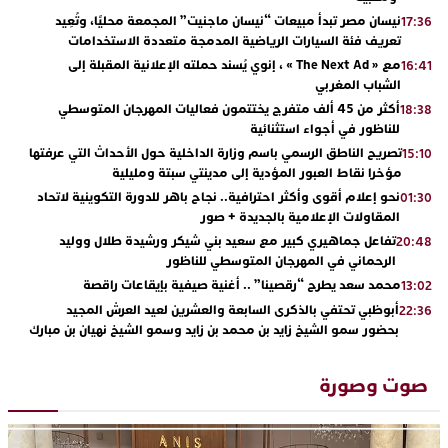
نيسان مصر تبدأ مبيعات “نيسان ماجنيت” المجمعة محليًا، وتُعِيد
17:36
تعريف فئة السيارات الرياضية المدمجة متعددة الاستخدامات
مع « The Next Ad » ، إنوي يُسند حملته الإعلانية المقبلة إلى
16:41
الشباب المغربي
أكثر من 45 ألف متفرج يختتمون فعاليات المهرجان المتوسطي
18:38
للناظور في أجواء استثنائية
تصريح الناطق الرسمي باسم وزارة الداخلية حول الأحداث التي عرفتها
15:10
مؤخرا نقاط العبور المؤدية إلى مدينتي سبتة ومليلية
نحو إعلام أقوى وأكثر احترافية.. نجاح باهر للدورة التكوينية لاتحاد
01:30
المقاولات الإعلامية بالجديدة + صور
تفاعل جماهيري كبير مع سعيد بني شيكر ورشيدة طلال ووليد
20:48
الرحماني في المهرجان المتوسطي للناظور
محمد سعد يطرح “رقصينا” .. أغنية صيفية بإيقاعات راقصة
13:02
أبوظبي تحتفي بالذكرى السابعة والعشرين لعيد العرش المجيد
22:36
بحضور سمو الشيخ زايد بن محمد بن زايد وسمو الشيخ نهيان بن مبارك
دنيا بوطازوت تواصل تألقها الفني وتؤكد مكانتها بأداء مميز في
13:30
“كوفرة فالغيس”
صوت وصورة
يقظة أمنية تنهي كابوس الفتاة القاصر: كواليس مثيرة لعملية تحرير
19:11
رهينتين من قبضة ذي سوابق بالجديدة
اتحاد المقاولات الإعلامية يقود قاطرة التكوين بالجديدة ويستضيف
17:27