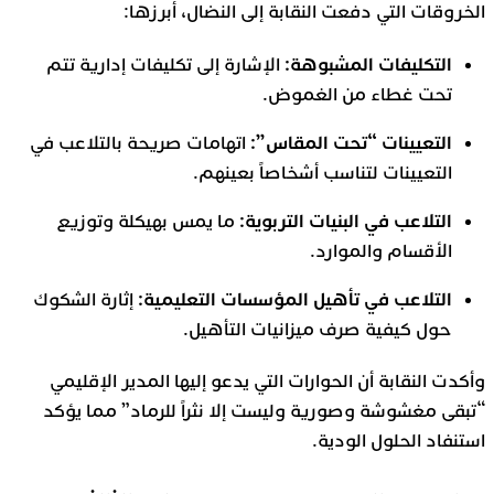
الخروقات التي دفعت النقابة إلى النضال، أبرزها:
التكليفات المشبوهة:
الإشارة إلى تكليفات إدارية تتم
تحت غطاء من الغموض.
التعيينات “تحت المقاس”:
اتهامات صريحة بالتلاعب في
التعيينات لتناسب أشخاصاً بعينهم.
التلاعب في البنيات التربوية:
ما يمس بهيكلة وتوزيع
الأقسام والموارد.
التلاعب في تأهيل المؤسسات التعليمية:
إثارة الشكوك
حول كيفية صرف ميزانيات التأهيل.
وأكدت النقابة أن الحوارات التي يدعو إليها المدير الإقليمي
“تبقى مغشوشة وصورية وليست إلا نثراً للرماد” مما يؤكد
استنفاد الحلول الودية.