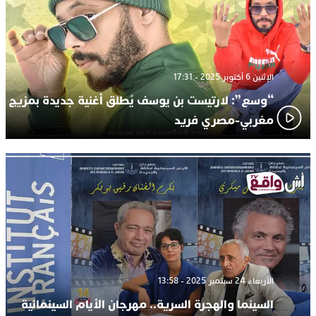
الإثنين 6 أكتوبر 2025 - 17:31
“وسع”: لارتيست بن يوسف يُطلق أغنية جديدة بمزيج
مغربي-مصري فريد
الأربعاء 24 سبتمبر 2025 - 13:58
السينما والهجرة السرية.. مهرجان الأيام السينمائية