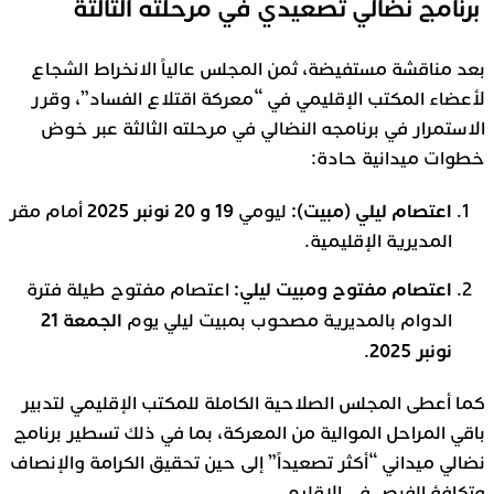
برنامج نضالي تصعيدي في مرحلته الثالثة
بعد مناقشة مستفيضة، ثمن المجلس عالياً الانخراط الشجاع
لأعضاء المكتب الإقليمي في “معركة اقتلاع الفساد”، وقرر
الاستمرار في برنامجه النضالي في مرحلته الثالثة عبر خوض
خطوات ميدانية حادة:
اعتصام ليلي (مبيت):
19 و 20 نونبر 2025
ليومي
أمام مقر
المديرية الإقليمية.
اعتصام مفتوح ومبيت ليلي:
اعتصام مفتوح طيلة فترة
الجمعة 21
الدوام بالمديرية مصحوب بمبيت ليلي يوم
نونبر 2025
.
كما أعطى المجلس الصلاحية الكاملة للمكتب الإقليمي لتدبير
باقي المراحل الموالية من المعركة، بما في ذلك تسطير برنامج
نضالي ميداني “أكثر تصعيداً” إلى حين تحقيق الكرامة والإنصاف
وتكافؤ الفرص في الإقليم.