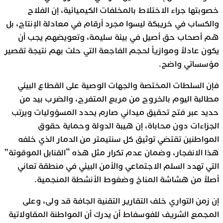
خصوبتها جراء الاختلاط بالمخلفات الكيميائية، إن الفلاح
والكساب في خريبكة ليسوا مجرد أرقام في معادلة الإنتاج، بل
هم أصحاب حق أصيل في بيئة سليمة، وتعويضهم يجب أن
يكون عادلاً وموازياً لحجم الفاجعة التي حلت بهم نتيجة تقصير
مؤسساتي واضح.
فإن السلطات المختصة والجهات الوصية على القطاع البيئي
مطالبة اليوم بالخروج من مربع المتفرج، والضرب بيد من
حديد عبر فتح تحقيق ميداني صارم يحدد المسؤوليات ويرتب
الجزاءات دون محاباة، إن هيبة الدولة وحماية حقوق
المواطنين تقتضي توثيق كل سنتيمتر من الدمار الذي خلفه
هذا الانفجار، وضمان عدم تكرار مثل هذه “القنابل الموقوتة”
التي تهدد السلم الاجتماعي والأمن البيئي في منطقة تعاني
أصلاً من هشاشة المناخ وضغوط الأنشطة المنجمية.
إن زمن التواري خلف التقارير التقنية الجافة قد ولى، وعلى
المجمع الشريف للفوسفاط أن يدرك أن المواطنة المقاولاتية