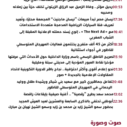
23:07
رحيل مؤثر.. وفاة الزميل عبد الرزاق الزيتوني تخلف حزناً بين زملائه
00:53
ومحبيه
نيسان مصر تبدأ مبيعات “نيسان ماجنيت” المجمعة محليًا، وتُعِيد
17:36
تعريف فئة السيارات الرياضية المدمجة متعددة الاستخدامات
مع « The Next Ad » ، إنوي يُسند حملته الإعلانية المقبلة إلى
16:41
الشباب المغربي
أكثر من 45 ألف متفرج يختتمون فعاليات المهرجان المتوسطي
18:38
للناظور في أجواء استثنائية
تصريح الناطق الرسمي باسم وزارة الداخلية حول الأحداث التي عرفتها
15:10
مؤخرا نقاط العبور المؤدية إلى مدينتي سبتة ومليلية
نحو إعلام أقوى وأكثر احترافية.. نجاح باهر للدورة التكوينية لاتحاد
01:30
المقاولات الإعلامية بالجديدة + صور
تفاعل جماهيري كبير مع سعيد بني شيكر ورشيدة طلال ووليد
20:48
الرحماني في المهرجان المتوسطي للناظور
محمد سعد يطرح “رقصينا” .. أغنية صيفية بإيقاعات راقصة
13:02
أبوظبي تحتفي بالذكرى السابعة والعشرين لعيد العرش المجيد
22:36
بحضور سمو الشيخ زايد بن محمد بن زايد وسمو الشيخ نهيان بن مبارك
دنيا بوطازوت تواصل تألقها الفني وتؤكد مكانتها بأداء مميز في
13:30
“كوفرة فالغيس”
صوت وصورة
يقظة أمنية تنهي كابوس الفتاة القاصر: كواليس مثيرة لعملية تحرير
19:11