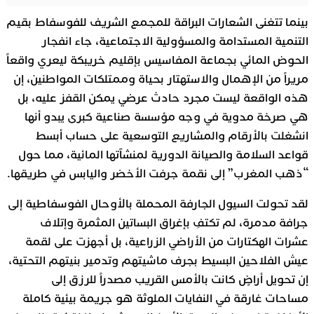
بينما تتغنى الشعارات البراقة للمجمع الشريف للفوسفاط بقيم
التنمية المستدامة والمسؤولية الاجتماعية، جاء انفجار
الحوض المائي بجماعة المفاسيس بإقليم خريبكة ليعري واقعاً
مريراً من الإهمال والاستهتار بحياة وممتلكات المواطنين، إن
هذه الواقعة ليست مجرد حادث عرضي يمكن القفز عليه، بل
هي صرخة مدوية في وجه مؤسسة صناعية كبرى يبدو أنها
انشغلت بالأرقام والمشاريع التوسعية على حساب أبسط
قواعد السلامة والصيانة الدورية لمنشآتها المائية، مما حول
“ذهب المغرب” إلى نقمة جرفت الأخضر واليابس في طريقها.
لقد تحولت السيول الجارفة المحملة بالأوحال الفوسفاطية إلى
جرافة مدمرة، لم تكتفِ بإغراق البساتين المثمرة وإتلاف
عشرات الهكتارات من الأراضي الزراعية، بل أجهزت على لقمة
عيش الفلاحين البسيط بجرف ماشيتهم وتدمير بنيتهم التحتية،
إن تحويل أراضٍ كانت بالأمس القريب مصدراً للرزق إلى
مساحات غارقة في النفايات الملوثة هو جريمة بيئية كاملة