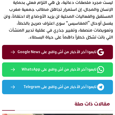
ليست مجرد ملصقات دعائية، بل هي التزام فعلي بحماية
الإنسان والمجال، إن استمرار تجاهل مطالب جمعية مغرب
المستقبل والفعاليات المحلية لن يزيد الأوضاع إلا احتقاناً، ولن
يغسل أوحال “المفاسيس” سوى اعتراف صريح بالخطأ،
وتعويضات منصفة، وتغيير جذري في عقلية تدبير المنشآت
التي باتت تشكل خطراً داهماً على حياة البسطاء.
تابعوا آخر الأخبار من أش واقع على Google News
تابعوا آخر الأخبار من أش واقع على WhatsApp
تابعوا آخر الأخبار من أش واقع على Telegram
مقالات ذات صلة