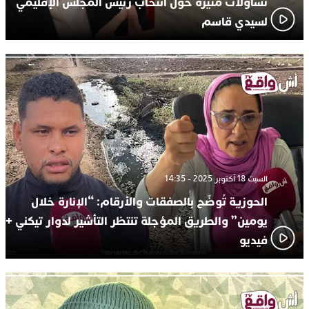
تساؤلات مثيرة حول انتخاب رئيس المجلس الإقليمي
لسيدي قاسم
السبت 18 أكتوبر 2025 - 14:35
الحوزية تُوضّح بالصفقات والأرقام: “الإنارة خلال
يومين” والطريق المؤجلة تنتظر التأشير لدوار تيكني +
فيديو