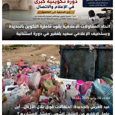
الأربعاء 29 يوليو 2026 - 17:27
اتحاد المقاولات الإعلامية يقود قاطرة التكوين بالجديدة
ويستضيف الإعلامي سعيد بلفقير في دورة استثنائية
الثلاثاء 28 يوليو 2026 - 13:50
عيد العرش بالجديدة: احتفالات فوق تلال الأزبال.. أين
عامل الإقليم من الغليان الشعبي وفشل المشاريع؟