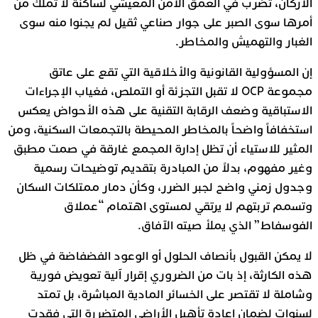
الأركان، تضرب في العمق الأمن المعيشي لساكنة لا تملك من
أمرها سوى الصبر على جوار صناعي ثقيل لم يجنوا منه سوى
الغبار والتهميش والمخاطر.
إن المسؤولية القانونية والأخلاقية التي تقع على عاتق
مجموعة OCP لا تقبل التجزئة أو التملص، فغياب الإجراءات
الاستباقية وضعف الرقابة التقنية على هذه الأحواض يعكس
استخفافاً واضحاً بالمخاطر المحيطة بالتجمعات السكنية، ومن
المثير للاستياء أن تظل إدارة المجمع غارقة في صمت مطبق
وغير مفهوم، بدلاً من المبادرة بتقديم توضيحات رسمية
وجدول زمني واضح لجبر الضرر، وكأن دمار ممتلكات السكان
وتسمم تربتهم لا يرتقي لمستوى اهتمام “عملاق
الفوسفاط” الذي يملأ صيته الآفاق.
لا يمكن القبول بأنصاف الحلول أو الوعود الفضفاضة في ظل
هذه الكارثة، إذ بات من الضروري إقرار آلية تعويض فورية
وشاملة لا تقتصر على الخسائر المادية المباشرة، بل تمتد
لسنوات لضمان إعادة تأهيل الأراضي المتضررة التي فقدت