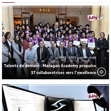
رهينتين من قبضة ذي سوابق بالجديدة
اتحاد المقاولات الإعلامية يقود قاطرة التكوين بالجديدة ويستضيف
17:27
الإعلامي سعيد بلفقير في دورة استثنائية
ترسيخا لثقافة ترشيد الموارد المائية.. اختتام فعاليات النسخة الثانية
23:18
من “القرية الذكية للماء” بمركز الاصطياف ببوزنيقة
الثلاثاء 10 مارس 2026 - 10:40
Talents de demain : Mazagan Academy propulse
37 collaboratrices vers l’excellence