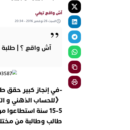
آش واقع تيفي
السبت 26 نوفمبر 2016 - 20:34
آش واقع ؟ | طلبة “
-في إنجاز كبير حقق طل
طالب وطالبة من مختلف