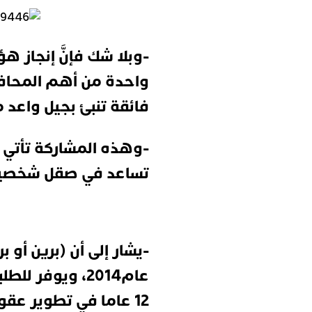
-وبلا شك فإنَّ إنجاز ه
واحدة من أهم المحافل 
فائقة تنبئ بجيل واعد م
-وهذه المشاركة تأتي 
تساعد في صقل شخصيات
-يشار إلى أن (برين أو 
12 عاما في تطوير عقول الأطفال في أكثر من 26 بلدا حول العالم.