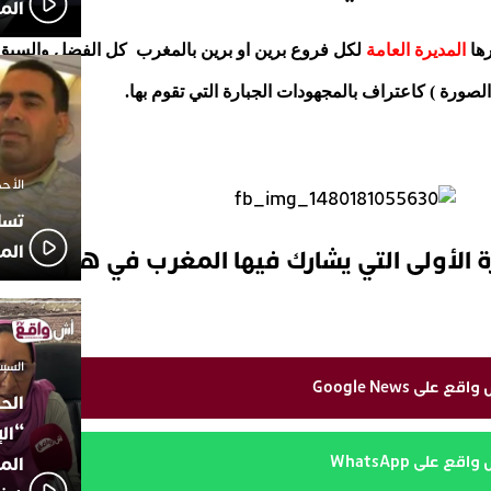
الم
رها
المديرة العامة
لكل فروع برين او برين بالمغرب كل الفضل والسبق في
صورة ) كاعتراف بالمجهودات الجبارة التي تقوم بها.
الأحد 7 ديسمبر 2025 
تسا
الم
مرة الأولى التي يشارك فيها المغرب في هذه الم
السبت 18 أكتوبر 2025
على Google News
الح
“ال
ع على WhatsApp
المؤ