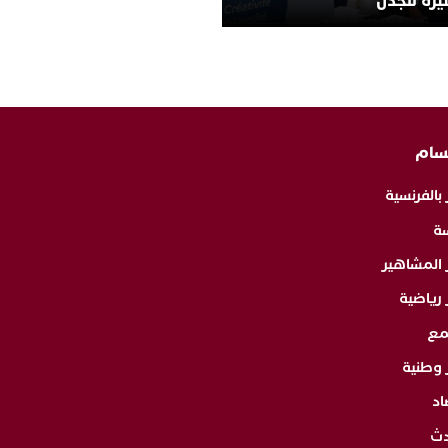
يرة للجدل
سام
 بالفرنسية
ة
ر المشاهير
 رياضية
مع
 وطنية
اد
دث