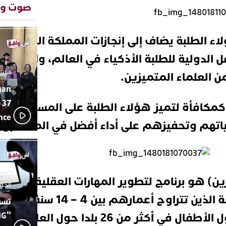
المتوس
صوت وص
محمد سع
13:02
بإيقاعات
ؤلاء الطلبة يضاف إلى إنجازات المملكة المغربي
أبوظبي 
22:36
العرش ا
الدولية للطلبة الأذكياء في العالم، واستطاعوا
بن زايد 
دنيا بوط
13:30
الثلاثاء 10 مارس 26
ن العلماء المتميزين.
مكانتها
gan
يقظة أمن
19:11
 37
مثيرة لع
كمكافأة لتميز هؤلاء الطلبة على المستوى الم
سوابق با
ence
هم وتحفيزهم على أداء أفضل في المستقبل.
اتحاد ال
17:27
بالجديدة
دورة است
ترسيخا ل
23:18
فعاليات 
للماء” ب
برين) هو برنامج لتطوير المهارات العقلية والذ
الجمعة 26 ديسمبر
عام2014، ويوفر للطلبة ا
تسو