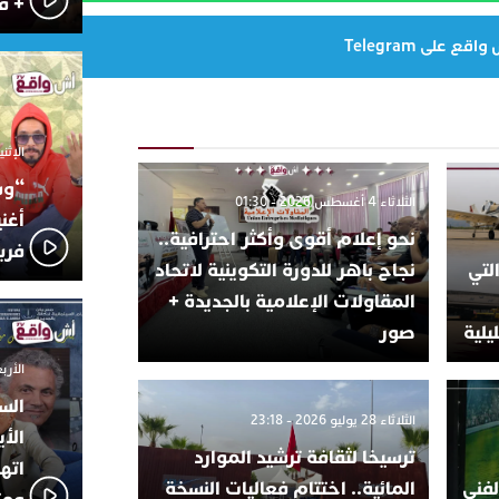
+ ف
ع على Telegram
الإثنين 6 أكتوبر 025
“وس
الثلاثاء 4 أغسطس 2026 - 01:30
أغن
نحو إعلام أقوى وأكثر احترافية..
فري
لتي
نجاح باهر للدورة التكوينية لاتحاد
المقاولات الإعلامية بالجديدة +
يلية
صور
الأربعاء 24 سبتمبر
الس
الثلاثاء 28 يوليو 2026 - 23:18
الأي
ترسيخا لثقافة ترشيد الموارد
اته
لفني
المائية.. اختتام فعاليات النسخة