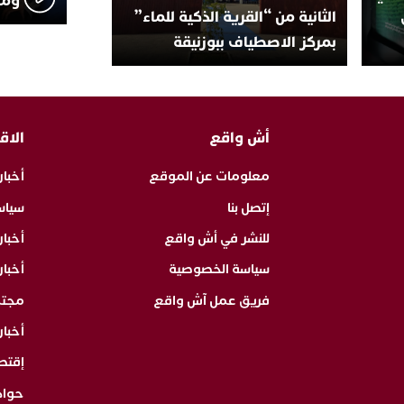
ومث
الثانية من “القرية الذكية للماء”
بمركز الاصطياف ببوزنيقة
أش واقع
الاق
معلومات عن الموقع
أخبار
إتصل بنا
سياس
للنشر في أش واقع
أخبا
سياسة الخصوصية
أخبار
فريق عمل آش واقع
مجت
أخبار
إقتص
حوا