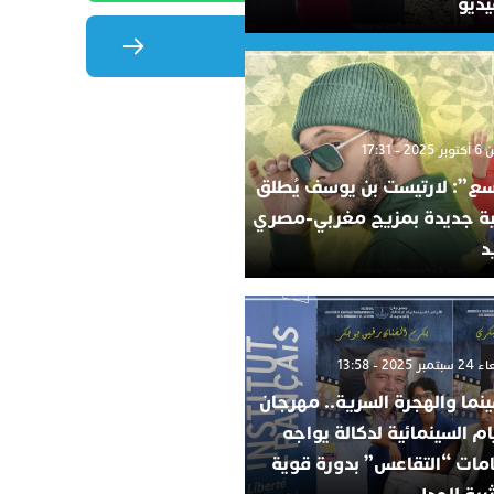
يديو
2 - 17:31
ع”: لارتيست بن يوسف يُطلق
ية جديدة بمزيج مغربي-مصري
د
 2025 - 13:58
ينما والهجرة السرية.. مهرجان
ام السينمائية لدكالة يواجه
امات “التقاعس” بدورة قوية