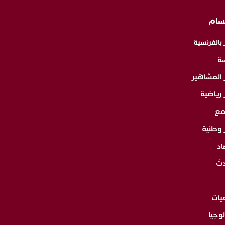
سام
 بالفرنسية
ة
ر المشاهير
 رياضية
مع
 وطنية
اد
دث
يات
وجيا