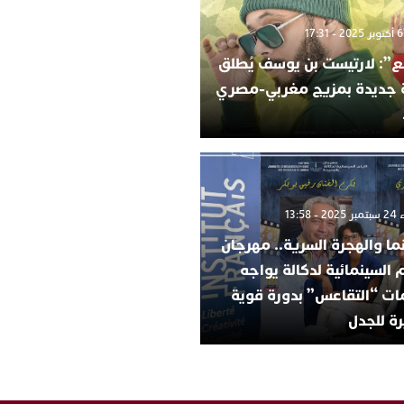
”: لارتيست بن يوسف يُطلق
ة جديدة بمزيج مغربي-مصري
 13:58
ما والهجرة السرية.. مهرجان
م السينمائية لدكالة يواجه
ات “التقاعس” بدورة قوية
ة للجدل