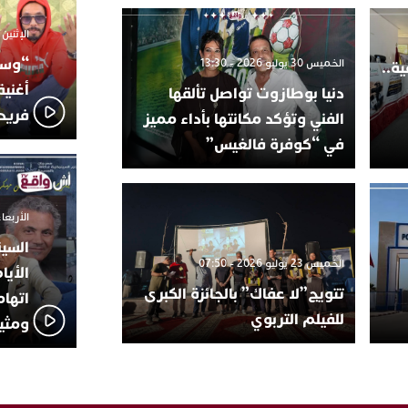
الإثنين 6 أكتوبر 2025 - 17:31
“وسع
الخميس 30 يوليو 2026 - 13:30
ة..
أغني
دنيا بوطازوت تواصل تألقها
فريد
الفني وتؤكد مكانتها بأداء مميز
في “كوفرة فالغيس”
الأربعاء 24 سبتمبر 2025 -
السين
الخميس 23 يوليو 2026 - 07:50
الأيا
تتويج”لا عفاك” بالجائزة الكبرى
اتهام
للفيلم التربوي
ومثير