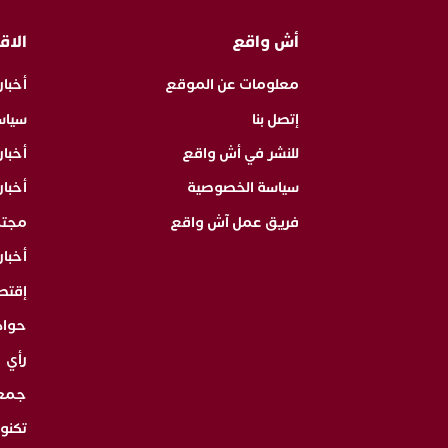
أش واقع
الاق
معلومات عن الموقع
أخبار
إتصل بنا
سياس
للنشر في أش واقع
أخبا
سياسة الخصوصية
أخبار
فريق عمل آش واقع
مجت
أخبار
إقتص
حوا
رأي
جمع
تكنول