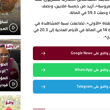
 العروسة»، أزيد من خمسة ملايين، ونصف
ي المائة.
الأحد 7 ديسمبر 2025 - 21:42
تساؤ
القناة «الأولى»، تضاعفت نسبة المشاهدة في
المج
وقت الذروة، إذ انتقلت من نسبة 14 في المائة في الأيام العادية إلى 20.3 في
ي».
لى Google News
السبت 18 أكتوبر 2025 - 14:35
الحوز
 على WhatsApp
“الإن
المؤج
فيدي
 على Telegram