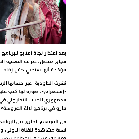
بعد اعتذار نجاة أعتابو للبرنامج
سياق متصل، ضربت المغنية الشع
مؤكدة أنها ستحيي حفل زفاف «ا
نشرت الداودية، عبر حسابها ال
«إنستغرام»، صورة لها كتب عليها
«جمهوري الحبيب انتظروني في 
فازو في برنامج لالة العروسة».
في الموسم الجاري من البرنامج،
نسبة مشاهدة للقناة الأولى، و
«ماروك متري»، المكلفة برصد م