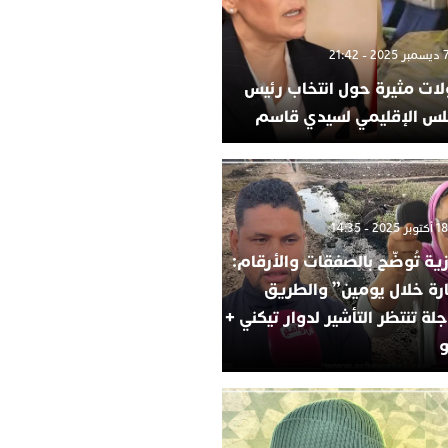
لات مثيرة حول انتخاب رئيس
لس الإقليمي لسيدي قاسم
ية تُوضّح بالصفقات والأرقام:
ارة خلال يومين” والطريق
لة تنتظر التأشير لدوار تيكني +
و