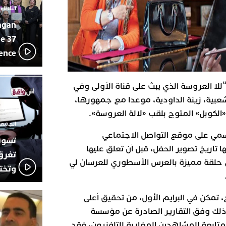
يقظة أمنية
19:11
الثلاثاء 10 مارس 2026 - :40
مثيرة لعمل
بالجديدة
agan
اتحاد المق
17:27
e 37
بالجديدة 
lence
دورة استثن
ترسيخا لثق
23:18
فعاليات ال
 “للا العروسة الذي يبث على قناة الأولى وفي
بمركز الا
بية، زينة الداودية، موعدا مع جمهورها،
من الراب و
17:36
مهرجان ال
لكوبل» المتوج بلقب «لالة العروسة».
الموسيقى 
الجمعة 26 ديسمبر 2025 -
رسمي على موقع التواصل الاجتماعي
 تاريخ تصوير الحفل، قبل أن تعلق عليها
تغرق
حلقة مميزة بالعرس الأسطوري للعرسان لي
وتخت
 تمكن في البرايم الأول، من تحقيق أعلى
ذلك وفق التقارير الصادرة عن مؤسسة
تابعة المشاهدين المغاربة للتلفزيون، فقد