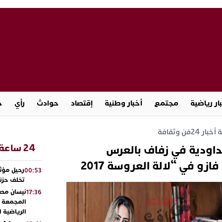
ار رياضية
مجتمع
أخبار وطنية
إقتصاد
حوادث
رأي
ج
خبار 24
فن وثقافة
24 ساعة
داودية في زفاف بالعرس
زو في “لالة العروسة 2017
رحيل مؤثر
00:53
تخلف حزنا
نيسان مصر
17:36
المجمعة مح
الرياضية 