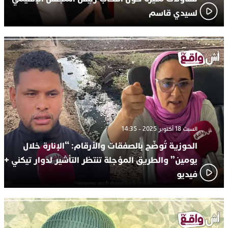
لسيدي قاسم
السبت 18 أكتوبر 2025 - 14:35
الحوزية تُوضّح بالصفقات والأرقام: “الإنارة خلال
يومين” والطريق المؤجلة تنتظر التأشير لدوار تيكني +
فيديو