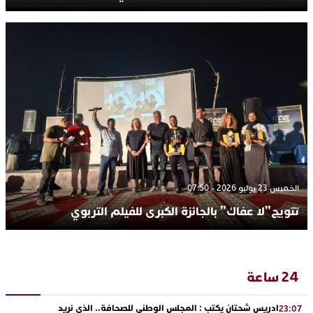
الخميس 23 يوليو 2026 - 07:50
تتويج”لا عفاك” بالجائزة الكبرى للفيلم التربوي
24 ساعة
ادريس شحتان يكتب : المجلس الوطني للصحافة.. الذي نريد
23:07