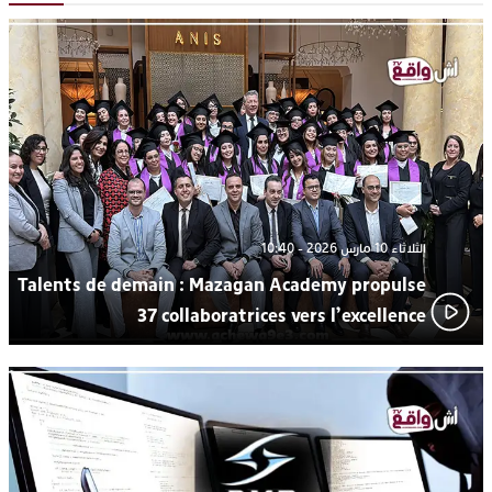
رهينتين من قبضة ذي سوابق بالجديدة
اتحاد المقاولات الإعلامية يقود قاطرة التكوين بالجديدة ويستضيف
17:27
الإعلامي سعيد بلفقير في دورة استثنائية
ترسيخا لثقافة ترشيد الموارد المائية.. اختتام فعاليات النسخة الثانية
23:18
من “القرية الذكية للماء” بمركز الاصطياف ببوزنيقة
الثلاثاء 10 مارس 2026 - 10:40
Talents de demain : Mazagan Academy propulse
37 collaboratrices vers l’excellence