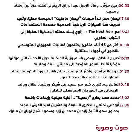
رحيل مؤثر.. وفاة الزميل عبد الرزاق الزيتوني تخلف حزناً بين زملائه
00:53
ومحبيه
نيسان مصر تبدأ مبيعات “نيسان ماجنيت” المجمعة محليًا، وتُعِيد
17:36
تعريف فئة السيارات الرياضية المدمجة متعددة الاستخدامات
مع « The Next Ad » ، إنوي يُسند حملته الإعلانية المقبلة إلى
16:41
الشباب المغربي
أكثر من 45 ألف متفرج يختتمون فعاليات المهرجان المتوسطي
18:38
للناظور في أجواء استثنائية
تصريح الناطق الرسمي باسم وزارة الداخلية حول الأحداث التي عرفتها
15:10
مؤخرا نقاط العبور المؤدية إلى مدينتي سبتة ومليلية
نحو إعلام أقوى وأكثر احترافية.. نجاح باهر للدورة التكوينية لاتحاد
01:30
المقاولات الإعلامية بالجديدة + صور
تفاعل جماهيري كبير مع سعيد بني شيكر ورشيدة طلال ووليد
20:48
الرحماني في المهرجان المتوسطي للناظور
محمد سعد يطرح “رقصينا” .. أغنية صيفية بإيقاعات راقصة
13:02
أبوظبي تحتفي بالذكرى السابعة والعشرين لعيد العرش المجيد
22:36
بحضور سمو الشيخ زايد بن محمد بن زايد وسمو الشيخ نهيان بن مبارك
دنيا بوطازوت تواصل تألقها الفني وتؤكد مكانتها بأداء مميز في
13:30
“كوفرة فالغيس”
صوت وصورة
يقظة أمنية تنهي كابوس الفتاة القاصر: كواليس مثيرة لعملية تحرير
19:11