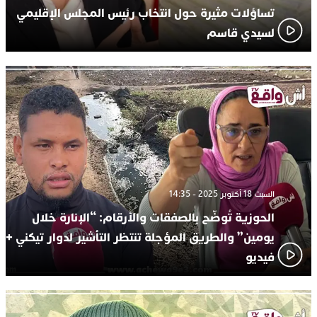
تساؤلات مثيرة حول انتخاب رئيس المجلس الإقليمي
لسيدي قاسم
السبت 18 أكتوبر 2025 - 14:35
الحوزية تُوضّح بالصفقات والأرقام: “الإنارة خلال
يومين” والطريق المؤجلة تنتظر التأشير لدوار تيكني +
فيديو