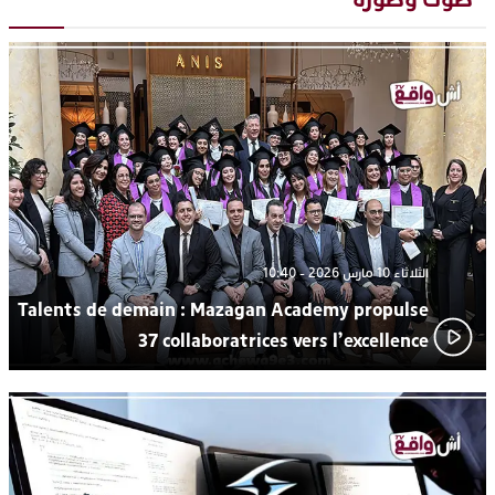
رهينتين من قبضة ذي سوابق بالجديدة
اتحاد المقاولات الإعلامية يقود قاطرة التكوين بالجديدة ويستضيف
17:27
الإعلامي سعيد بلفقير في دورة استثنائية
ترسيخا لثقافة ترشيد الموارد المائية.. اختتام فعاليات النسخة الثانية
23:18
من “القرية الذكية للماء” بمركز الاصطياف ببوزنيقة
من الراب والراي إلى العيطة والأغنية الأمازيغية.. مهرجان الناظور
17:36
المتوسطي يحتفي بتنوع الموسيقى المغربية
الثلاثاء 10 مارس 2026 - 10:40
Talents de demain : Mazagan Academy propulse
37 collaboratrices vers l’excellence