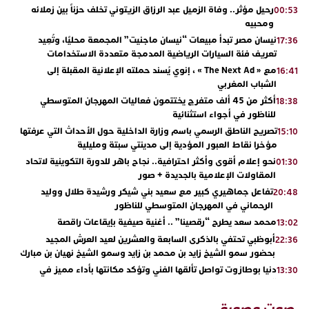
رحيل مؤثر.. وفاة الزميل عبد الرزاق الزيتوني تخلف حزناً بين زملائه
00:53
ومحبيه
نيسان مصر تبدأ مبيعات “نيسان ماجنيت” المجمعة محليًا، وتُعِيد
17:36
تعريف فئة السيارات الرياضية المدمجة متعددة الاستخدامات
مع « The Next Ad » ، إنوي يُسند حملته الإعلانية المقبلة إلى
16:41
الشباب المغربي
أكثر من 45 ألف متفرج يختتمون فعاليات المهرجان المتوسطي
18:38
للناظور في أجواء استثنائية
تصريح الناطق الرسمي باسم وزارة الداخلية حول الأحداث التي عرفتها
15:10
مؤخرا نقاط العبور المؤدية إلى مدينتي سبتة ومليلية
نحو إعلام أقوى وأكثر احترافية.. نجاح باهر للدورة التكوينية لاتحاد
01:30
المقاولات الإعلامية بالجديدة + صور
تفاعل جماهيري كبير مع سعيد بني شيكر ورشيدة طلال ووليد
20:48
الرحماني في المهرجان المتوسطي للناظور
محمد سعد يطرح “رقصينا” .. أغنية صيفية بإيقاعات راقصة
13:02
أبوظبي تحتفي بالذكرى السابعة والعشرين لعيد العرش المجيد
22:36
بحضور سمو الشيخ زايد بن محمد بن زايد وسمو الشيخ نهيان بن مبارك
دنيا بوطازوت تواصل تألقها الفني وتؤكد مكانتها بأداء مميز في
13:30
“كوفرة فالغيس”
يقظة أمنية تنهي كابوس الفتاة القاصر: كواليس مثيرة لعملية تحرير
19:11
صوت وصورة