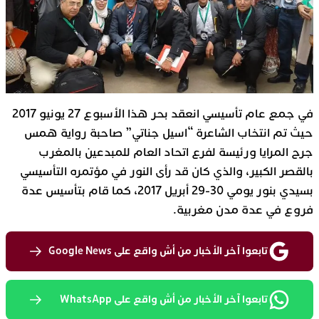
في جمع عام تأسيسي انعقد بحر هذا الأسبوع 27 يونيو 2017
حيث تم انتخاب الشاعرة “اسيل جناتي” صاحبة رواية همس
جرح المرايا ورئيسة لفرع اتحاد العام للمبدعين بالمغرب
بالقصر الكبير، والذي كان قد رأى النور في مؤتمره التأسيسي
بسيدي بنور يومي 30-29 أبريل 2017،
كما قام بتأسيس عدة
فروع في عدة مدن مغربية.
تابعوا آخر الأخبار من أش واقع على Google News
تابعوا آخر الأخبار من أش واقع على WhatsApp