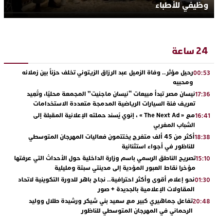
وظيفي للأطباء
24 ساعة
رحيل مؤثر.. وفاة الزميل عبد الرزاق الزيتوني تخلف حزناً بين زملائه
00:53
ومحبيه
نيسان مصر تبدأ مبيعات “نيسان ماجنيت” المجمعة محليًا، وتُعِيد
17:36
تعريف فئة السيارات الرياضية المدمجة متعددة الاستخدامات
مع « The Next Ad » ، إنوي يُسند حملته الإعلانية المقبلة إلى
16:41
الشباب المغربي
أكثر من 45 ألف متفرج يختتمون فعاليات المهرجان المتوسطي
18:38
للناظور في أجواء استثنائية
تصريح الناطق الرسمي باسم وزارة الداخلية حول الأحداث التي عرفتها
15:10
مؤخرا نقاط العبور المؤدية إلى مدينتي سبتة ومليلية
نحو إعلام أقوى وأكثر احترافية.. نجاح باهر للدورة التكوينية لاتحاد
01:30
المقاولات الإعلامية بالجديدة + صور
تفاعل جماهيري كبير مع سعيد بني شيكر ورشيدة طلال ووليد
20:48
الرحماني في المهرجان المتوسطي للناظور