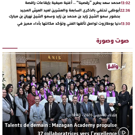
محمد سعد يطرح “رقصينا” .. أغنية صيفية بإيقاعات راقصة
13:02
أبوظبي تحتفي بالذكرى السابعة والعشرين لعيد العرش المجيد
22:36
بحضور سمو الشيخ زايد بن محمد بن زايد وسمو الشيخ نهيان بن مبارك
دنيا بوطازوت تواصل تألقها الفني وتؤكد مكانتها بأداء مميز في
13:30
“كوفرة فالغيس”
يقظة أمنية تنهي كابوس الفتاة القاصر: كواليس مثيرة لعملية تحرير
19:11
صوت وصورة
رهينتين من قبضة ذي سوابق بالجديدة
اتحاد المقاولات الإعلامية يقود قاطرة التكوين بالجديدة ويستضيف
17:27
الإعلامي سعيد بلفقير في دورة استثنائية
ترسيخا لثقافة ترشيد الموارد المائية.. اختتام فعاليات النسخة الثانية
23:18
من “القرية الذكية للماء” بمركز الاصطياف ببوزنيقة
من الراب والراي إلى العيطة والأغنية الأمازيغية.. مهرجان الناظور
17:36
المتوسطي يحتفي بتنوع الموسيقى المغربية
الثلاثاء 10 مارس 2026 - 10:40
Talents de demain : Mazagan Academy propulse
37 collaboratrices vers l’excellence