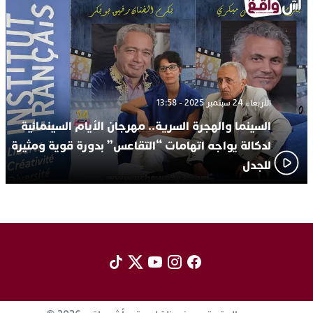
الأربعاء 24 سبتمبر 2025 - 13:58
السينما والهجرة السرية.. مهرجان الأيام السينمائية
لدكالة يواجه اتهامات “التقاعس” بدورة قوية ومثيرة
للجدل