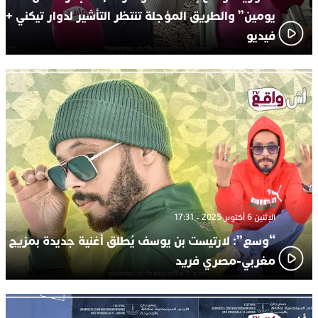
يومين” والطريق المؤجلة تنتظر التأشير لدوار تيكني +
فيديو
الإثنين 6 أكتوبر 2025 - 17:31
“وسع”: لارتيست بن يوسف يُطلق أغنية جديدة بمزيج
مغربي-مصري فريد