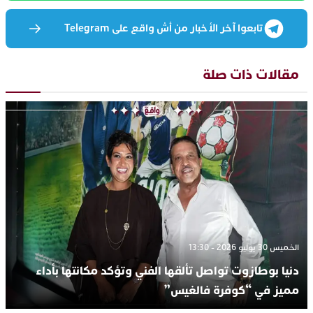
تابعوا آخر الأخبار من أش واقع على Telegram
مقالات ذات صلة
الخميس 30 يوليو 2026 - 13:30
دنيا بوطازوت تواصل تألقها الفني وتؤكد مكانتها بأداء
مميز في “كوفرة فالغيس”