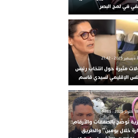
في في لمح البصر
لات مثيرة حول انتخاب رئيس
لس الإقليمي لسيدي قاسم
ية تُوضّح بالصفقات والأرقام:
ارة خلال يومين” والطريق