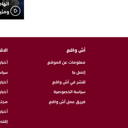
اتهام
ومثير
أش واقع
الاق
معلومات عن الموقع
أخبار
إتصل بنا
سياس
للنشر في أش واقع
أخبا
سياسة الخصوصية
أخبار
فريق عمل آش واقع
مجت
أخبار
إقتص