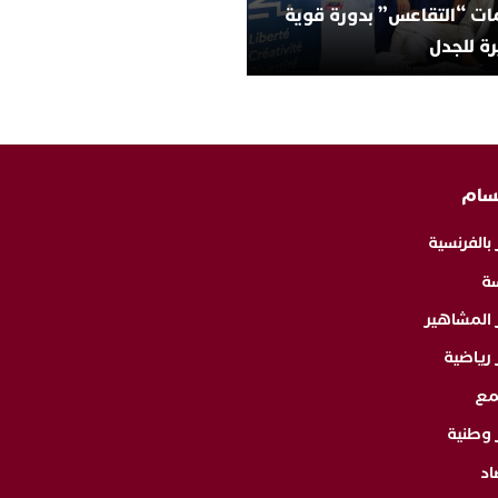
ات “التقاعس” بدورة قوية
ة للجدل
سام
 بالفرنسية
ة
ر المشاهير
 رياضية
مع
 وطنية
اد