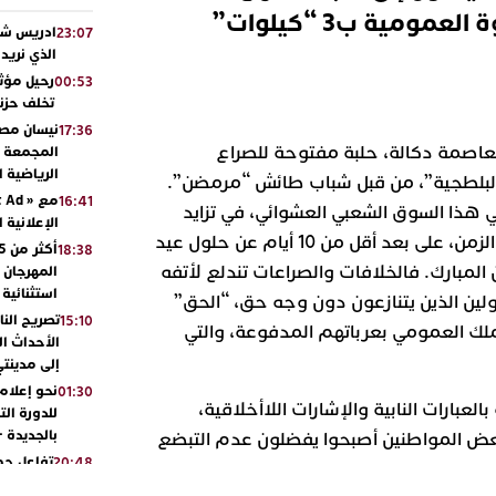
ومية ب3 “كيلوات”
ادريس شحت
23:07
الذي نريد
رحيل مؤثر
00:53
تخلف حزنا
نيسان مصر
17:36
عاصمة دكالة، حلبة مفتوحة للصراع
المجمعة مح
الرياضية 
لبلطجية”، من قبل شباب طائش “مرمضن”.
16:41
هذا السوق الشعبي العشوائي، في تزايد
الإعلانية 
مضطرد، وبوثيرة أسرع، تسابق الزمن، على بعد أقل من 10 أيام عن حلول عيد
18:38
 المبارك. فالخلافات والصراعات تندلع لأتفه
المهرجان 
استثنائية
جولين الذين يتنازعون دون وجه حق، “الحق”
تصريح الن
15:10
ملك العمومي بعرباتهم المدفوعة، والتي
الأحداث ال
إلى مدينتي
نحو إعلام 
01:30
العبارات النابية والإشارات اللاأخلاقية،
للدورة الت
بالجديدة 
عض المواطنين أصبحوا يفضلون عدم التبضع
تفاعل جم
20:48
ورشيدة ط