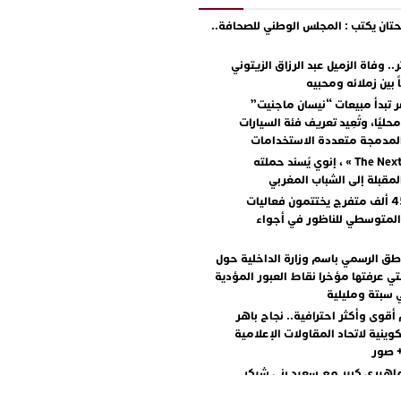
ان يكتب : المجلس الوطني للصحافة..
.. وفاة الزميل عبد الرزاق الزيتوني
ً بين زملائه ومحبيه
 تبدأ مبيعات “نيسان ماجنيت”
ليًا، وتُعِيد تعريف فئة السيارات
المدمجة متعددة الاستخدامات
مع « The Next Ad » ، إنوي يُسند حملته
المقبلة إلى الشباب المغربي
أكثر من 45 ألف متفرج يختتمون فعاليات
المتوسطي للناظور في أجواء
اطق الرسمي باسم وزارة الداخلية حول
تي عرفتها مؤخرا نقاط العبور المؤدية
 سبتة ومليلية
أقوى وأكثر احترافية.. نجاح باهر
كوينية لاتحاد المقاولات الإعلامية
+ صور
اهيري كبير مع سعيد بني شيكر
لال ووليد الرحماني في المهرجان