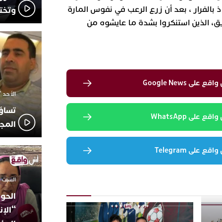
 بالفرار ، بعد أن زرع الرعب في نفوس المارة
وتخت
، الذين استنكروا بشدة ما عايشوه من
لى Google News
الأحد 7 ديسمبر 2025 - 21:42
تساؤ
 على WhatsApp
المج
 على Telegram
السبت 18 أكتوبر 2025 - 14:35
الحوز
“الإن