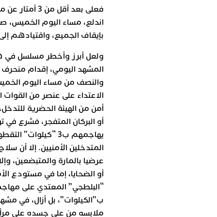
فعلى بعد أقل م
اندلع، مساء اليوم الخميس، صرا
بإيقاف الجميع، واقتيادهم إلى 
ولعل أبرز وأخطر مسلسل في ه
المشهد اليومي، إقدام منحرف
والنصف من مساء اليوم الخميس
أمن من الهيئة الحضرية للتدخل
أو البركان المتفجر، فشرع في تو
يهاجمهم ب3 “كيلوات”
المتدخلين الأمنيين. إلا أن سل
عرضيا بالمارة والمتبضعين، وإل
أو الضحايا، إما في مستودع ال
“البلطجي” المعتدي على مهاجم
ب”الكيلوات”، بل أزال، في مشهد
ملابسه من على جسده على مرأى 