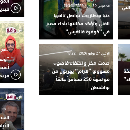
المؤج
الخميس 30 يوليو 2026 - 13:30
لتي
فيدي
دنيا بوطازوت تواصل تألقها
الفني وتؤكد مكانتها بأداء مميز
في “كوفرة فالغيس”
الإثنين 6 أكتوبر 2025 - 17:31
الإثنين 27 يوليو 2026 - 13:22
“وسع
صمت مخزٍ واختفاء فاضح..
أغني
سخة
مسؤولو “لارام” يهربون من
فريد
اء”
مواجهة 250 مسافراً عالقاً
بواشنطن
الأربعاء 24 سبتمبر 2025 -
السين
الأيا