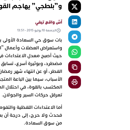
و”بلطجي” يهاجم القوة العم
آش واقع تيفي
الجمعة 10 يوليو 2015 - 13:51
بات سوق حي السعادة الأولى ب
واستعراض العضلات وأعمال “ا
حيث أصبح معدل الاعتداءات في 
الفطر، أو عن انتهاء شهر رمضان
الأسباب، سيما بين الباعة المت
المكتسب بالقوة، في احتلال ال
تعرقل حركات السير والجولان.
أما الاعتداءات اللفظية والتفوه ب
فحدث ولا حرج، إلى درجة أن ب
من سوق السعادة.