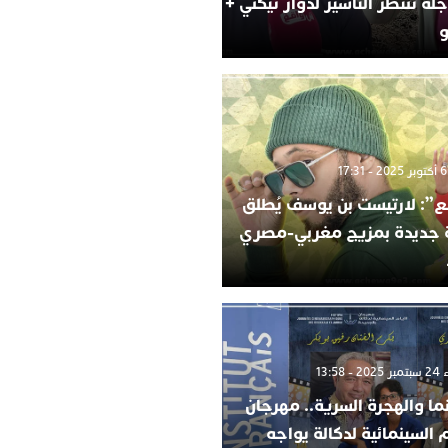
لة تنتظر التأشير لدوار تيكني +
و
”: لارتيست بن يوسف يُطلق
ة جديدة بمزيج مغربي-مصري
 13:58
ما والهجرة السرية.. مهرجان
م السينمائية لدكالة يواجه