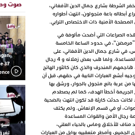
المتوسطي
صوت وص
ن 3 أمتار عن مخفر الشرطة بشارع جمال الدين الأفغاني،
محمد سعد 
13:02
ع أبطاله باعة متجولون، انتهت أطواره
بإيقاعات 
المصلحة الأمنية ذات الاختصاص الترابي.
أبوظبي تح
22:36
العرش الم
ذه الصراعات التي أضحت مألوفة في
بن زايد و
 “مرمضن”، في حدود الساعة الخامسة
دنيا بوطاز
13:30
الثلاثاء 10 مارس 2026 - :40
بأداء ممي
، في شارع جمال الدين الأفغاني، على
agan
يقظة أمنية
19:11
الاعتداء على عنصر من القوات المساعدة. ولما هب بعض زملائه و 4 رجال
مثيرة لعمل
e 37
، هاجمهم المنحرف والذي كان كالثور الهائج
بالجديدة
lence
جيه أبشع العبارات النابية في حقهم، قبل أن
اتحاد المق
17:27
بالجديدة 
 التقطها من عربة بائع متجول بالجوار، ورشق بها
دورة استثن
اح الجريمة أخطأ الهدف، كما لم يصطدم
ترسيخا لثق
23:18
ا لكانت حدثت كارثة قد تكون انتهت بالضحية
فعاليات ال
بمركز الا
أموات، أو في قسم الإنعاش. ولم يكتف
الجمعة 26 ديسمبر 2025 -
ة رجال الأمن والقوات المساعدة
 مناف للأخلاق وماس بالحياء العلني،
الجميع، وأمطر متعقبيه بوابل من العبارات
تغرق