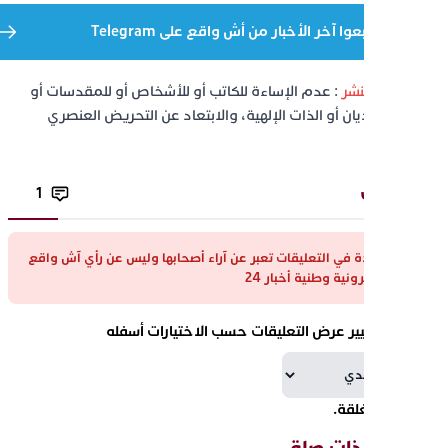
تابعوا آخر الأخبار من أش واقع على Telegram
وط النشر
: عدم الإساءة للكاتب أو للأشخاص أو للمقدسات أو
 الأديان أو الذات الإلهية، والابتعاد عن التحريض العنصري
ئم.
يقات
1
اء الواردة في التعليقات تعبر عن آراء أصحابها وليس عن رأي آش واقع
ة إلكترونية وطنية أخبار 24
نكم تغيير عرض التعليقات حسب الاختيارات أسفله
قات مغلقة.
لات ذات صلة