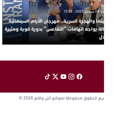
الأربعاء 24 سبتمبر 2025 - 13:58
السينما والهجرة السرية.. مهرجان الأيام السينمائية
لدكالة يواجه اتهامات “التقاعس” بدورة قوية ومثيرة
للجدل
جميع الحقوق محفوظة لموقع أش واقع 2026 ©