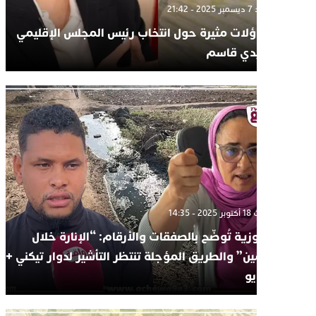
الأحد 7 ديسمبر 2025 - 21:42
تساؤلات مثيرة حول انتخاب رئيس المجلس الإقليمي
لسيدي قاسم
السبت 18 أكتوبر 2025 - 14:35
الحوزية تُوضّح بالصفقات والأرقام: “الإنارة خلال
يومين” والطريق المؤجلة تنتظر التأشير لدوار تيكني +
فيديو