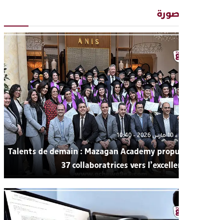
“كوفرة فالغيس”
ت وصورة
يقظة أمنية تنهي كابوس الفتاة القاصر: كواليس مثيرة لعملية تحرير
رهينتين من قبضة ذي سوابق بالجديدة
اتحاد المقاولات الإعلامية يقود قاطرة التكوين بالجديدة ويستضيف
الإعلامي سعيد بلفقير في دورة استثنائية
ترسيخا لثقافة ترشيد الموارد المائية.. اختتام فعاليات النسخة الثانية
من “القرية الذكية للماء” بمركز الاصطياف ببوزنيقة
الثلاثاء 10 مارس 2026 - 10:40
Talents de demain : Mazagan Academy propulse
37 collaboratrices vers l’excellence