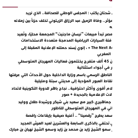
ادريس شحتان يكتب : المجلس الوطني للصحافة.. الذي نريد
2
رحيل مؤثر.. وفاة الزميل عبد الرزاق الزيتوني تخلف حزناً بين زملائه
0
ومحبيه
نيسان مصر تبدأ مبيعات “نيسان ماجنيت” المجمعة محليًا، وتُعِيد
تعريف فئة السيارات الرياضية المدمجة متعددة الاستخدامات
مع « The Next Ad » ، إنوي يُسند حملته الإعلانية المقبلة إلى
الشباب المغربي
أكثر من 45 ألف متفرج يختتمون فعاليات المهرجان المتوسطي
للناظور في أجواء استثنائية
تصريح الناطق الرسمي باسم وزارة الداخلية حول الأحداث التي عرفتها
مؤخرا نقاط العبور المؤدية إلى مدينتي سبتة ومليلية
نحو إعلام أقوى وأكثر احترافية.. نجاح باهر للدورة التكوينية لاتحاد
المقاولات الإعلامية بالجديدة + صور
تفاعل جماهيري كبير مع سعيد بني شيكر ورشيدة طلال ووليد
2
الرحماني في المهرجان المتوسطي للناظور
محمد سعد يطرح “رقصينا” .. أغنية صيفية بإيقاعات راقصة
أبوظبي تحتفي بالذكرى السابعة والعشرين لعيد العرش المجيد
2
بحضور سمو الشيخ زايد بن محمد بن زايد وسمو الشيخ نهيان بن مبارك
دنيا بوطازوت تواصل تألقها الفني وتؤكد مكانتها بأداء مميز في