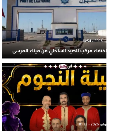
 - 10:54
يون : اختفاء مركب للصيد الساحلي من ميناء المرسى
و 2026 - 01:33