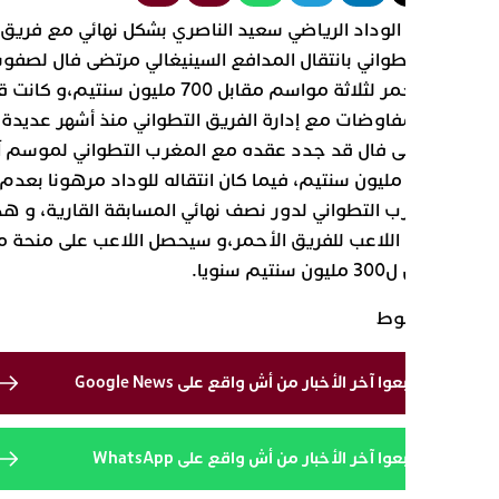
رئيس الوداد الرياضي سعيد الناصري بشكل نهائي مع فريق
ب التطواني بانتقال المدافع السينيغالي مرتضى فال لصفوف
الفريق الأحمر لثلاثة مواسم مقابل 700 مليون سنتيم،و كانت قد
ت المفاوضات مع إدارة الفريق التطواني منذ أشهر عديدة.
مرتضى فال قد جدد عقده مع المغرب التطواني لموسم آخر
مقابل 250 مليون سنتيم، فيما كان انتقاله للوداد مرهونا بعدم
المغرب التطواني لدور نصف نهائي المسابقة القارية، و هذا ما
نتقال اللاعب للفريق الأحمر،و سيحصل اللاعب على منحة مالية
30 مليون سنتيم سنويا.
ة مبسوط
تابعوا آخر الأخبار من أش واقع على Google News
تابعوا آخر الأخبار من أش واقع على WhatsApp