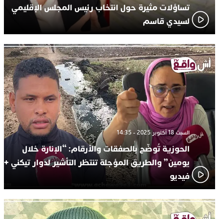
تساؤلات مثيرة حول انتخاب رئيس المجلس الإقليمي
لسيدي قاسم
السبت 18 أكتوبر 2025 - 14:35
الحوزية تُوضّح بالصفقات والأرقام: “الإنارة خلال
يومين” والطريق المؤجلة تنتظر التأشير لدوار تيكني +
فيديو