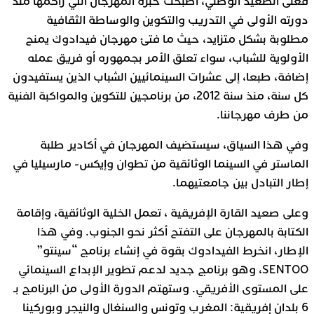
فعلى الصعيد الوطني، أصبحت خبرة المهرجان التي راكمها منذ
دورته الأولى في التدريب والتكوين والوساطة الثقافية
مطلوبة بشكل متزايد، حيث ما فتئ مهرجان فيدادوك يمنح
الأولوية للشباب، سواء تعلق الأمر بجمهوره أو فريق عمله
إضافة، طبعا، إلى عشرات السينمائيين الشباب الذين يستفيدون
كل سنة، منذ سنة 2012، من برنامجين للتكوين والمواكبة الفنية
من طرف مهرجاننا.
وفي هذا السياق، سيستضيف المهرجان في أكادير طلبة
الماستر في السينما الوثائقية من تطوان وإيكس- مارسيليا في
إطار التبادل بين جامعتيهما.
وعلى صعيد القارة الإفريقية ، تعمل الخلية الوثائقية، وإقامة
الكتابة بالمهرجان على التفتح أكثر نحو الجنوب. وفي هذا
الإطار، انخرط الفيدادوك بقوة في إنشاء برنامج “سينتو”
SENTOO، وهو برنامج جديد لدعم تطوير الإبداع السينمائي
على المستوى الأفريقي. وستهتم الدورة الأولى من البرنامج بـ
6 بلدان إفريقية: المغرب وتونس والسنغال والنيجر وبوركينا