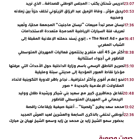
ادريس شحتان يكتب : المجلس الوطني للصحافة.. الذي نريد
23:07
رحيل مؤثر.. وفاة الزميل عبد الرزاق الزيتوني تخلف حزناً بين زملائه
00:53
ومحبيه
نيسان مصر تبدأ مبيعات “نيسان ماجنيت” المجمعة محليًا، وتُعِيد
17:36
تعريف فئة السيارات الرياضية المدمجة متعددة الاستخدامات
مع « The Next Ad » ، إنوي يُسند حملته الإعلانية المقبلة إلى
16:41
الشباب المغربي
أكثر من 45 ألف متفرج يختتمون فعاليات المهرجان المتوسطي
18:38
للناظور في أجواء استثنائية
تصريح الناطق الرسمي باسم وزارة الداخلية حول الأحداث التي عرفتها
15:10
مؤخرا نقاط العبور المؤدية إلى مدينتي سبتة ومليلية
نحو إعلام أقوى وأكثر احترافية.. نجاح باهر للدورة التكوينية لاتحاد
01:30
المقاولات الإعلامية بالجديدة + صور
تفاعل جماهيري كبير مع سعيد بني شيكر ورشيدة طلال ووليد
20:48
الرحماني في المهرجان المتوسطي للناظور
محمد سعد يطرح “رقصينا” .. أغنية صيفية بإيقاعات راقصة
13:02
أبوظبي تحتفي بالذكرى السابعة والعشرين لعيد العرش المجيد
22:36
بحضور سمو الشيخ زايد بن محمد بن زايد وسمو الشيخ نهيان بن مبارك
دنيا بوطازوت تواصل تألقها الفني وتؤكد مكانتها بأداء مميز في
13:30
“كوفرة فالغيس”
صوت وصورة