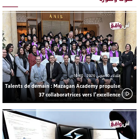
يقظة أمنية تنهي كابوس الفتاة القاصر: كواليس مثيرة لعملية تحرير
19:11
رهينتين من قبضة ذي سوابق بالجديدة
اتحاد المقاولات الإعلامية يقود قاطرة التكوين بالجديدة ويستضيف
17:27
الإعلامي سعيد بلفقير في دورة استثنائية
ترسيخا لثقافة ترشيد الموارد المائية.. اختتام فعاليات النسخة الثانية
23:18
من “القرية الذكية للماء” بمركز الاصطياف ببوزنيقة
الثلاثاء 10 مارس 2026 - 10:40
Talents de demain : Mazagan Academy propulse
37 collaboratrices vers l’excellence