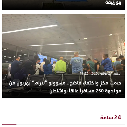
ببوزنيقة
الإثنين 27 يوليو 2026 - 13:22
صمت مخزٍ واختفاء فاضح.. مسؤولو “لارام” يهربون من
مواجهة 250 مسافراً عالقاً بواشنطن
24 ساعة