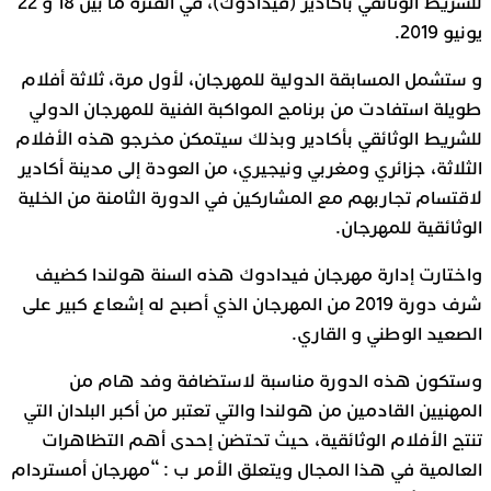
للشريط الوثائقي بأكادير (فيدادوك)، في الفترة ما بين 18 و 22
يونيو 2019.
و ستشمل المسابقة الدولية للمهرجان، لأول مرة، ثلاثة أفلام
طويلة استفادت من برنامج المواكبة الفنية للمهرجان الدولي
للشريط الوثائقي بأكادير وبذلك سيتمكن مخرجو هذه الأفلام
الثلاثة، جزائري ومغربي ونيجيري، من العودة إلى مدينة أكادير
لاقتسام تجاربهم مع المشاركين في الدورة الثامنة من الخلية
الوثائقية للمهرجان.
واختارت إدارة مهرجان فيدادوك هذه السنة هولندا كضيف
شرف دورة 2019 من المهرجان الذي أصبح له إشعاع كبير على
الصعيد الوطني و القاري.
وستكون هذه الدورة مناسبة لاستضافة وفد هام من
المهنيين القادمين من هولندا والتي تعتبر من أكبر البلدان التي
تنتج الأفلام الوثائقية، حيث تحتضن إحدى أهم التظاهرات
العالمية في هذا المجال ويتعلق الأمر ب : “مهرجان أمستردام