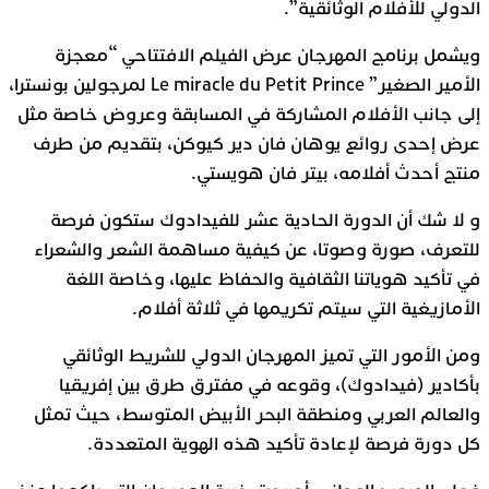
الدولي للأفلام الوثائقية”.
ويشمل برنامج المهرجان عرض الفيلم الافتتاحي “معجزة
الأمير الصغير” Le miracle du Petit Prince لمرجولين بونسترا،
إلى جانب الأفلام المشاركة في المسابقة وعروض خاصة مثل
عرض إحدى روائع يوهان فان دير كيوكن، بتقديم من طرف
منتج أحدث أفلامه، بيتر فان هويستي.
و لا شك أن الدورة الحادية عشر للفيدادوك ستكون فرصة
للتعرف، صورة وصوتا، عن كيفية مساهمة الشعر والشعراء
في تأكيد هوياتنا الثقافية والحفاظ عليها، وخاصة اللغة
الأمازيغية التي سيتم تكريمها في ثلاثة أفلام.
ومن الأمور التي تميز المهرجان الدولي للشريط الوثائقي
بأكادير (فيدادوك)، وقوعه في مفترق طرق بين إفريقيا
والعالم العربي ومنطقة البحر الأبيض المتوسط، حيث تمثل
كل دورة فرصة لإعادة تأكيد هذه الهوية المتعددة.