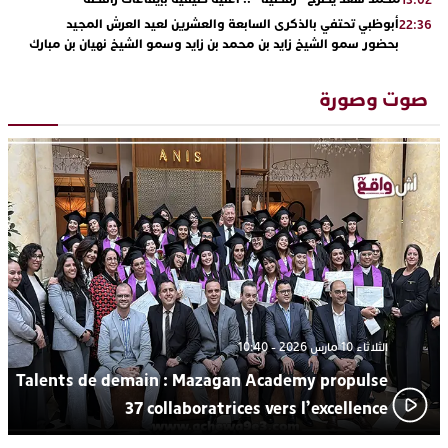
أبوظبي تحتفي بالذكرى السابعة والعشرين لعيد العرش المجيد
22:36
بحضور سمو الشيخ زايد بن محمد بن زايد وسمو الشيخ نهيان بن مبارك
دنيا بوطازوت تواصل تألقها الفني وتؤكد مكانتها بأداء مميز في
13:30
“كوفرة فالغيس”
صوت وصورة
يقظة أمنية تنهي كابوس الفتاة القاصر: كواليس مثيرة لعملية تحرير
19:11
رهينتين من قبضة ذي سوابق بالجديدة
اتحاد المقاولات الإعلامية يقود قاطرة التكوين بالجديدة ويستضيف
17:27
الإعلامي سعيد بلفقير في دورة استثنائية
ترسيخا لثقافة ترشيد الموارد المائية.. اختتام فعاليات النسخة الثانية
23:18
من “القرية الذكية للماء” بمركز الاصطياف ببوزنيقة
الثلاثاء 10 مارس 2026 - 10:40
Talents de demain : Mazagan Academy propulse
37 collaboratrices vers l’excellence