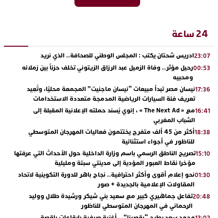
24 ساعة
ادريس شحتان يكتب : المجلس الوطني للصحافة.. الذي نريد
23:07
رحيل مؤثر.. وفاة الزميل عبد الرزاق الزيتوني تخلف حزناً بين زملائه
00:53
ومحبيه
نيسان مصر تبدأ مبيعات “نيسان ماجنيت” المجمعة محليًا، وتُعِيد
17:36
تعريف فئة السيارات الرياضية المدمجة متعددة الاستخدامات
مع « The Next Ad » ، إنوي يُسند حملته الإعلانية المقبلة إلى
16:41
الشباب المغربي
أكثر من 45 ألف متفرج يختتمون فعاليات المهرجان المتوسطي
18:38
للناظور في أجواء استثنائية
تصريح الناطق الرسمي باسم وزارة الداخلية حول الأحداث التي عرفتها
15:10
مؤخرا نقاط العبور المؤدية إلى مدينتي سبتة ومليلية
نحو إعلام أقوى وأكثر احترافية.. نجاح باهر للدورة التكوينية لاتحاد
01:30
المقاولات الإعلامية بالجديدة + صور
تفاعل جماهيري كبير مع سعيد بني شيكر ورشيدة طلال ووليد
20:48
الرحماني في المهرجان المتوسطي للناظور
محمد سعد يطرح “رقصينا” .. أغنية صيفية بإيقاعات راقصة
13:02