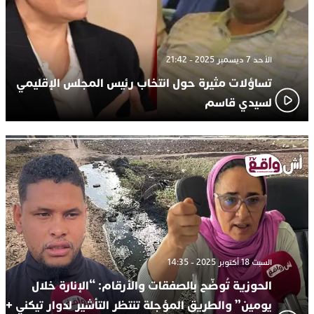
الأحد 7 ديسمبر 2025 - 21:42
تساؤلات مثيرة حول انتخاب رئيس المجلس الإقليمي
لسيدي قاسم
السبت 18 أكتوبر 2025 - 14:35
الحوزية تُوضّح بالصفقات والأرقام: “الإنارة خلال
يومين” والطريق المؤجلة تنتظر التأشير لدوار تيكني +