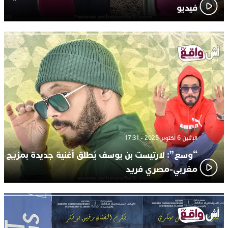
فيديو
الإثنين 6 أكتوبر 2025 - 17:31
“وسع”: لارتيست بن يوسف يُطلق أغنية جديدة بمزيج
مغربي-مصري فريد